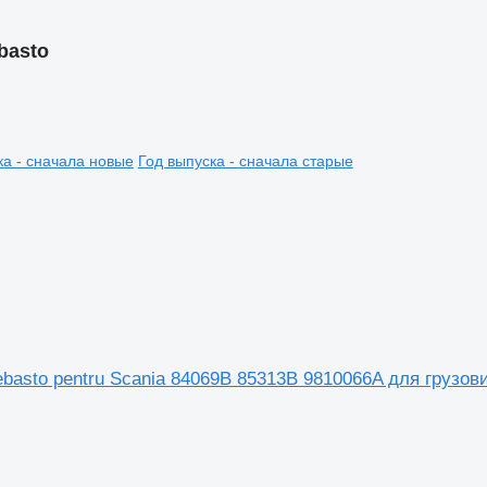
basto
ка - сначала новые
Год выпуска - сначала старые
basto pentru Scania 84069B 85313B 9810066A для грузов