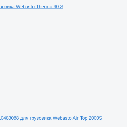
узовика Webasto Thermo 90 S
010483088 для грузовика Webasto Air Top 2000S