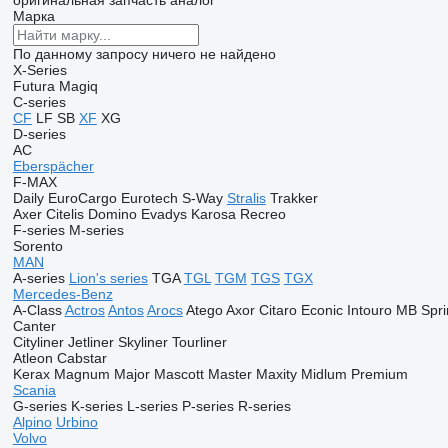
оригинальная запчасть
аналог
Марка
По данному запросу ничего не найдено
X-Series
Futura
Magiq
C-series
CF
LF
SB
XF
XG
D-series
AC
Eberspächer
F-MAX
Daily
EuroCargo
Eurotech
S-Way
Stralis
Trakker
Axer
Citelis
Domino
Evadys
Karosa
Recreo
F-series
M-series
Sorento
MAN
A-series
Lion's series
TGA
TGL
TGM
TGS
TGX
Mercedes-Benz
A-Class
Actros
Antos
Arocs
Atego
Axor
Citaro
Econic
Intouro
MB
Spri
Canter
Cityliner
Jetliner
Skyliner
Tourliner
Atleon
Cabstar
Kerax
Magnum
Major
Mascott
Master
Maxity
Midlum
Premium
Scania
G-series
K-series
L-series
P-series
R-series
Alpino
Urbino
Volvo