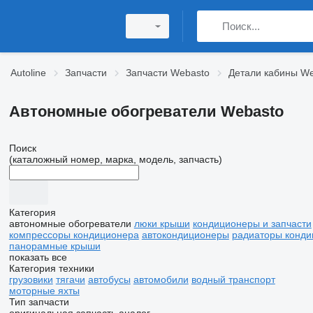
Autoline
Запчасти
Запчасти Webasto
Детали кабины W
Автономные обогреватели Webasto
Поиск
(каталожный номер, марка, модель, запчасть)
Категория
автономные обогреватели
люки крыши
кондиционеры и запчасти
компрессоры кондиционера
автокондиционеры
радиаторы конди
панорамные крыши
показать все
Категория техники
грузовики
тягачи
автобусы
автомобили
водный транспорт
моторные яхты
Тип запчасти