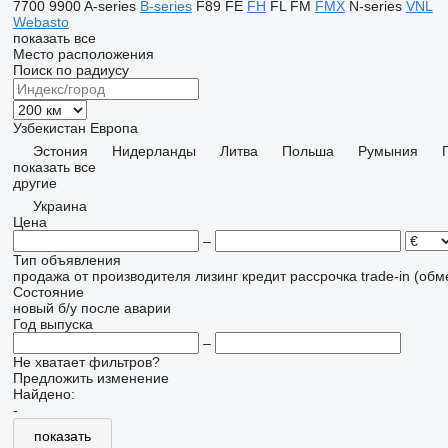
7700
9900
A-series
B-series
F89
FE
FH
FL
FM
FMX
N-series
VNL
Webasto
показать все
Место расположения
Поиск по радиусу
Узбекистан
Европа
Эстония
Нидерланды
Литва
Польша
Румыния
показать все
другие
Украина
Цена
–
Тип объявления
продажа
от производителя
лизинг
кредит
рассрочка
trade-in (об
Состояние
новый
б/у
после аварии
Год выпуска
–
Не хватает фильтров?
Предложить изменение
Найдено:
-
показать