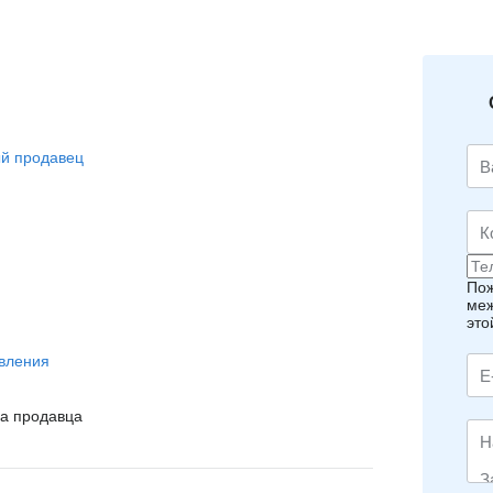
й продавец
Пож
меж
это
вления
на продавца