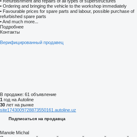
• Refurbishment and repairs of all types of superstructures
• Ordering and bringing the vehicle to the workshop immediately
• Favourable prices for spare parts and labour, possible purchase of
refurbished spare parts
• And much more...
Подробнее
Контакты
Верифицированный продавец
В продаже:
61 объявление
1
год на Autoline
30
лет на рынке
site1743009728873550161.autoline.uz
Подписаться на продавца
Manole Michal