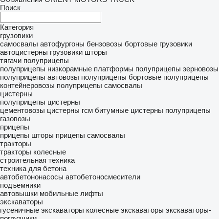
Поиск
Категория
грузовики
самосвалы
автофургоны
бензовозы
бортовые грузовики
автоцистерны
грузовики шторы
тягачи
полуприцепы
полуприцепы низкорамные платформы
полуприцепы зерновозы
полуприцепы автовозы
полуприцепы бортовые
полуприцепы
контейнеровозы
полуприцепы самосвалы
цистерны
полуприцепы цистерны
цементовозы
цистерны гсм
битумные цистерны
полуприцепы
газовозы
прицепы
прицепы шторы
прицепы самосвалы
тракторы
тракторы колесные
строительная техника
техника для бетона
автобетононасосы
автобетоносмесители
подъемники
автовышки
мобильные лифты
экскаваторы
гусеничные экскаваторы
колесные экскаваторы
экскаваторы-
погрузчики