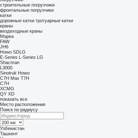
строительные погрузчики
фронтальные погрузчики
катки
дорожные катки
тротуарные катки
краны
вездеходные краны
Марка
FAW
JH6
Howo
SDLG
E-Series
L-Series
LG
Shacman
L3000
Sinotruk Howo
C7H
Max
T7H
C7H
XCMG
QY
XD
показать все
Место расположения
Поиск по радиусу
Узбекистан
Ташкент