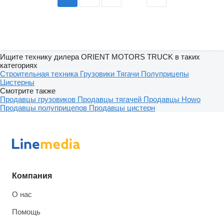
Ищите технику дилера ORIENT MOTORS TRUCK в таких
категориях
Строительная техника
Грузовики
Тягачи
Полуприцепы
Цистерны
Смотрите также
Продавцы грузовиков
Продавцы тягачей
Продавцы Howo
Продавцы полуприцепов
Продавцы цистерн
Компания
О нас
Помощь