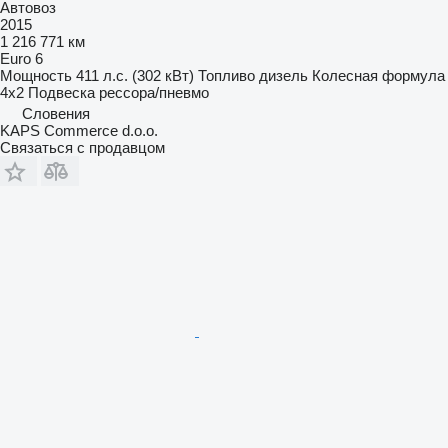
Автовоз
2015
1 216 771 км
Euro 6
Мощность
411 л.с. (302 кВт)
Топливо
дизель
Колесная формула
4x2
Подвеска
рессора/пневмо
Словения
KAPS Commerce d.o.o.
Связаться с продавцом