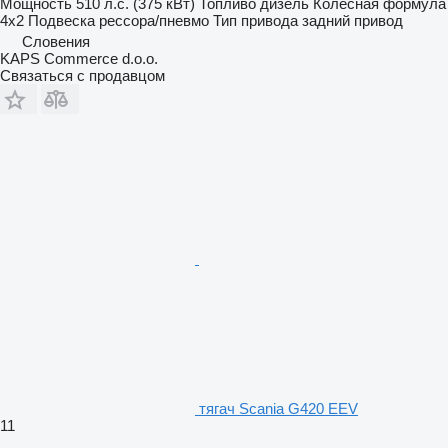
Мощность
510 л.с. (375 кВт)
Топливо
дизель
Колесная формула
4x2
Подвеска
рессора/пневмо
Тип привода
задний привод
Словения
KAPS Commerce d.o.o.
Связаться с продавцом
тягач Scania G420 EEV
11