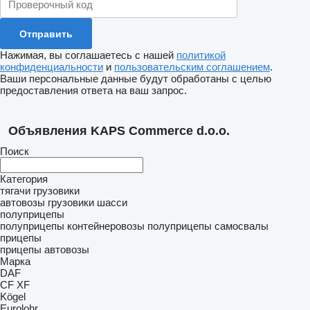
Нажимая, вы соглашаетесь с нашей
политикой
конфиденциальности
и
пользовательским соглашением
.
Ваши персональные данные будут обработаны с целью
предоставления ответа на ваш запрос.
Объявления KAPS Commerce d.o.o.
Поиск
Категория
тягачи
грузовики
автовозы
грузовики шасси
полуприцепы
полуприцепы контейнеровозы
полуприцепы самосвалы
прицепы
прицепы автовозы
Марка
DAF
CF
XF
Kögel
Eurolohr