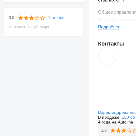
Общее управлени
2 отзыва
3.0
Вена (Австрия) и
Подробнее
Источник: Google Maps
IKO Holding опре
IKO Group
.
Контакты
Группа компаний 
Российской Федер
Group
(20%) и япо
Верифицированны
В продаже:
150 об
4
года на Autoline
3.0