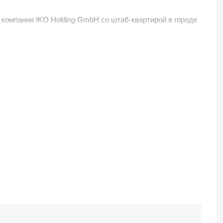
компания IKO Holding GmbH со штаб-квартирой в городе
тиций и осуществляет торговое финансирование компаний
тане и Узбекистане под торговой маркой
IKO Group
, в
Эти компании являются совместными предприятиями
IKO