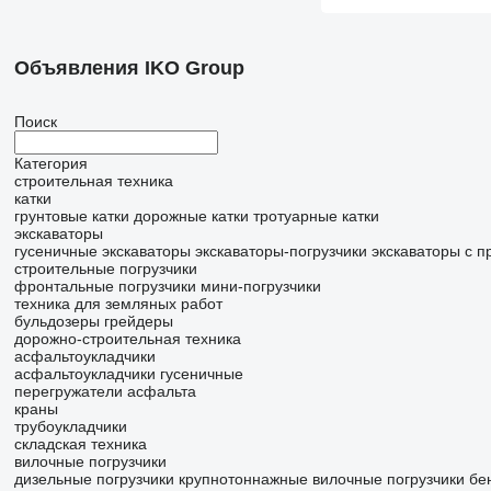
Объявления IKO Group
Поиск
Категория
строительная техника
катки
грунтовые катки
дорожные катки
тротуарные катки
экскаваторы
гусеничные экскаваторы
экскаваторы-погрузчики
экскаваторы с 
строительные погрузчики
фронтальные погрузчики
мини-погрузчики
техника для земляных работ
бульдозеры
грейдеры
дорожно-строительная техника
асфальтоукладчики
асфальтоукладчики гусеничные
перегружатели асфальта
краны
трубоукладчики
складская техника
вилочные погрузчики
дизельные погрузчики
крупнотоннажные вилочные погрузчики
бе