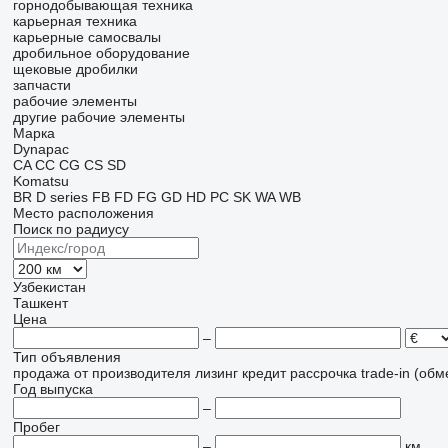
горнодобывающая техника
карьерная техника
карьерные самосвалы
дробильное оборудование
щековые дробилки
запчасти
рабочие элементы
другие рабочие элементы
Марка
Dynapac
CA
CC
CG
CS
SD
Komatsu
BR
D series
FB
FD
FG
GD
HD
PC
SK
WA
WB
Место расположения
Поиск по радиусу
Узбекистан
Ташкент
Цена
–
Тип объявления
продажа
от производителя
лизинг
кредит
рассрочка
trade-in (об
Год выпуска
–
Пробег
–
км