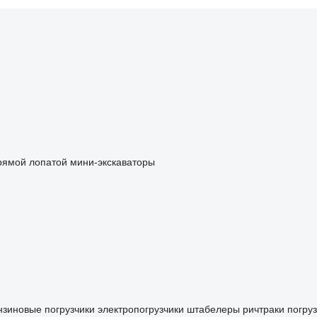
прямой лопатой
мини-экскаваторы
нзиновые погрузчики
электропогрузчики
штабелеры
ричтраки
погру