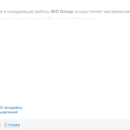
е и координацию работы
IKO Group
осуществляет материнская 
 представительствами в Российской Федерации.
деляет стратегию развития, контролирует эффективность инвес
ИКО представлена в Армении, Беларуси, Кыргызстане, Таджикис
ации и Республике Казахстан - под торговой маркой КОМЕК. 
нской корпорации «Mitsui & Сo» (80%).
й продавец
ъявлений
2 отзыва