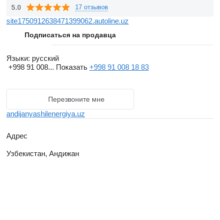
нашей стране, достигая при этом экономической и
5.0
17 отзывов
экологической выгоды.
site1750912638471399062.autoline.uz
Подписаться на продавца
Языки:
русский
+998 91 008...
Показать
+998 91 008 18 83
Перезвоните мне
andijanyashilenergiya.uz
Адрес
Узбекистан, Андижан