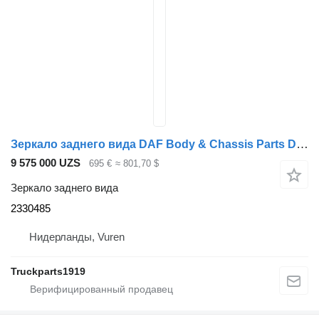
Зеркало заднего вида DAF Body & Chassis Parts DVS camera RH 2330485 для грузовика
9 575 000 UZS
695 €
≈ 801,70 $
Зеркало заднего вида
2330485
Нидерланды, Vuren
Truckparts1919