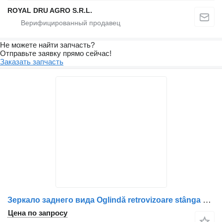
ROYAL DRU AGRO S.R.L.
Не можете найти запчасть?
Отправьте заявку прямо сейчас!
Заказать запчасть
Зеркало заднего вида Oglindă retrovizoare stânga pentru для грузовика DAF 1704627, 1701288, 7420849837, 7482226025, 20849837, 82226025
Цена по запросу