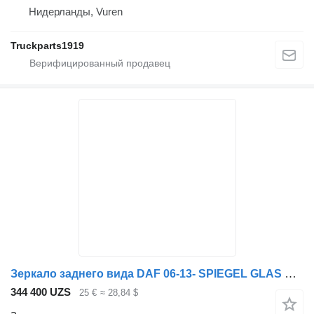
Нидерланды, Vuren
Truckparts1919
Зеркало заднего вида DAF 06-13- SPIEGEL GLAS VERW.L=R 1685330 для тягача DAF CF,XF105/106
344 400 UZS
25 €
≈ 28,84 $