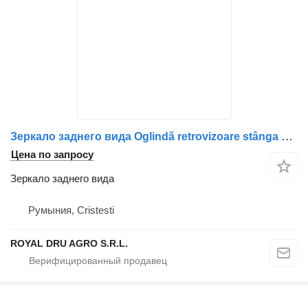
Зеркало заднего вида Oglindă retrovizoare stânga для грузовика DAF cu capace albe 1940334/1812862/1817860
Цена по запросу
Зеркало заднего вида
Румыния, Cristesti
ROYAL DRU AGRO S.R.L.