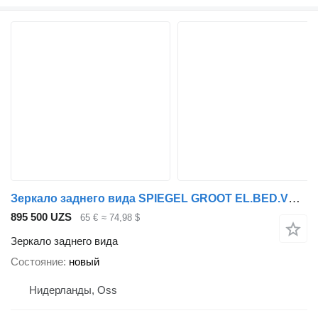
Зеркало заднего вида SPIEGEL GROOT EL.BED.VERW 1610184 для тягача DAF 95XF 97
895 500 UZS
65 €
≈ 74,98 $
Зеркало заднего вида
Состояние
новый
Нидерланды, Oss