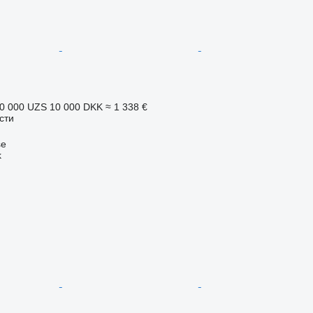
0 000 UZS
10 000 DKK
≈ 1 338 €
сти
se
k