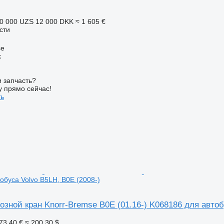
0 000 UZS
12 000 DKK
≈ 1 605 €
сти
se
k
 запчасть?
у прямо сейчас!
ть
обуса Volvo B5LH, B0E (2008-)
зной кран Knorr-Bremse B0E (01.16-) K068186 для автоб
73,40 €
≈ 200,30 $