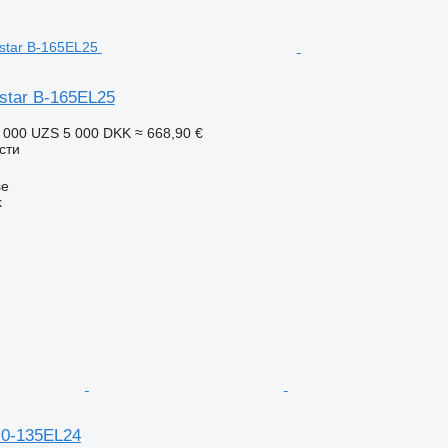
star B-165EL25
 000 UZS
5 000 DKK
≈ 668,90 €
сти
se
k
 0-135EL24