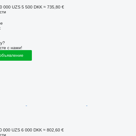
0 000 UZS
5 500 DKK
≈ 735,80 €
сти
se
k
ку?
сте с нами!
 объявление
0 000 UZS
6 000 DKK
≈ 802,60 €
сти