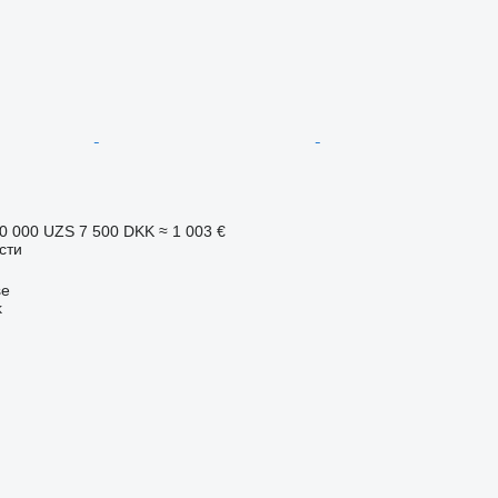
0 000 UZS
7 500 DKK
≈ 1 003 €
сти
se
k