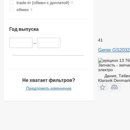
trade-in (обмен с доплатой)
обмен
Год выпуска
41
–
Genie GS2032
13 76
Запчасть - запча
электро
Дания, Tøllø
Не хватает фильтров?
Klaravik Denmar
Предложить изменение