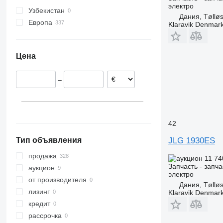
электро
Узбекистан
Дания, Tøllø
Европа
Klaravik Denmar
Эстония
Румыния
Цена
Дания
Нидерланды
–
Италия
42
JLG 1930ES
Тип объявления
продажа
11 74
Запчасть - запча
аукцион
электро
от производителя
Дания, Tøllø
лизинг
Klaravik Denmar
кредит
рассрочка