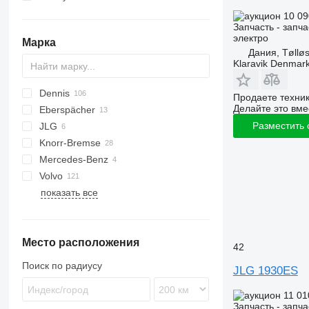
дорожно-уборочная техника
10 09
Запчасть - запча
коммунальные машины
уборочные машины
электро
Марка
мусоровозы
Дания, Tøllø
Klaravik Denmar
Dennis
Продаете техни
Делайте это вме
Eberspächer
Eagle
Разместить
JLG
GS
Knorr-Bremse
1930
Mercedes-Benz
2646
Volvo
3246
Atego
показать все
B-series
Место расположения
42
Поиск по радиусу
JLG 1930ES
11 01
Запчасть - запча