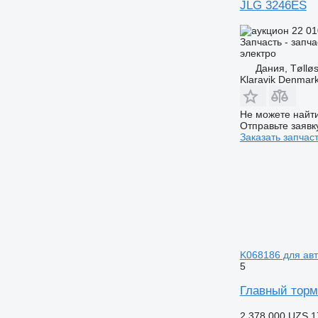
JLG 3246ES
22 01
Запчасть - запча
электро
Дания, Tøllø
Klaravik Denmar
Не можете найти
Отправьте заявк
Заказать запчас
K068186 для авт
5
Главный тормо
2 378 000 UZS
1