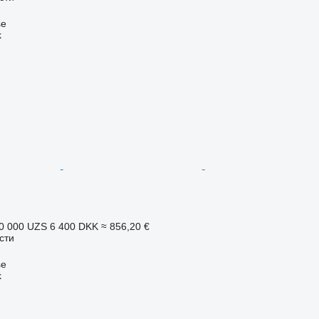
se
k
0 000 UZS
6 400 DKK
≈ 856,20 €
сти
se
k