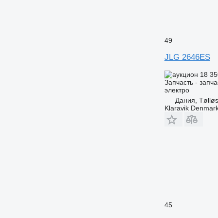
49
JLG 2646ES
18 35
Запчасть - запча
электро
Дания, Tøllø
Klaravik Denmar
45