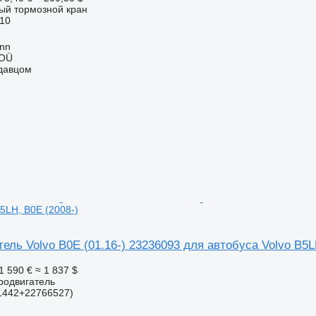
ный тормозной кран
10
inn
 OÜ
одавцом
B5LH, B0E (2008-)
ель Volvo B0E (01.16-) 23236093 для автобуса Volvo B5L
1 590 €
≈ 1 837 $
тродвигатель
1442+22766527)