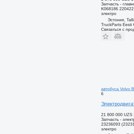
Запчасть - глав
K068186 220422
электро
Эстония, Tall
TruckParts Eesti
Связаться с пр
автобуса Volvo 
6
Электродвигат
21 800 000 UZS
Запчасть - элек
23236093 (2323
электро