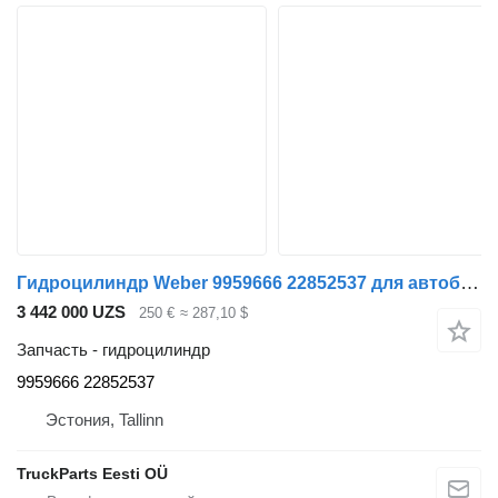
Гидроцилиндр Weber 9959666 22852537 для автобуса Volvo B5LH, B0E (2008-)
3 442 000 UZS
250 €
≈ 287,10 $
Запчасть - гидроцилиндр
9959666 22852537
Эстония, Tallinn
TruckParts Eesti OÜ