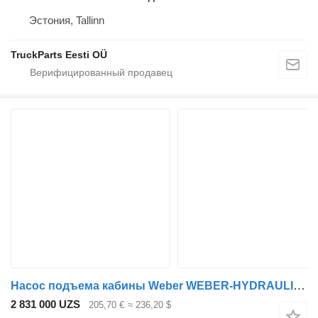
Эстония, Tallinn
TruckParts Eesti OÜ
Насос подъема кабины Weber WEBER-HYDRAULIK TGX 18.440 (01.07-) 85417236019 для тягача MAN TGL, TGM, TGS, TGX (2005-2021)
2 831 000 UZS
205,70 €
≈ 236,20 $