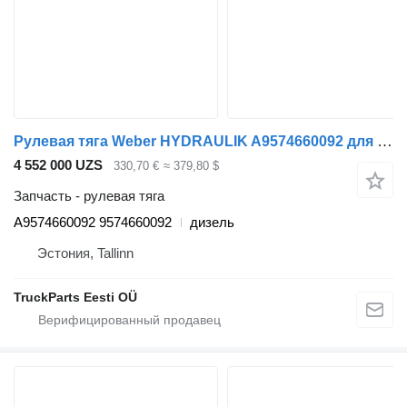
Рулевая тяга Weber HYDRAULIK A9574660092 для грузовика Mercedes-Benz Econic (1998-2014)
4 552 000 UZS
330,70 €
≈ 379,80 $
Запчасть - рулевая тяга
A9574660092 9574660092
дизель
Эстония, Tallinn
TruckParts Eesti OÜ