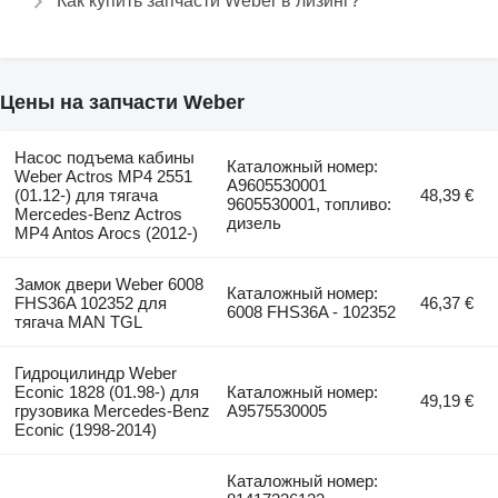
Как купить запчасти Weber в лизинг?
Цены на запчасти Weber
Насос подъема кабины
Каталожный номер:
Weber Actros MP4 2551
A9605530001
(01.12-) для тягача
48,39 €
9605530001, топливо:
Mercedes-Benz Actros
дизель
MP4 Antos Arocs (2012-)
Замок двери Weber 6008
Каталожный номер:
FHS36A 102352 для
46,37 €
6008 FHS36A - 102352
тягача MAN TGL
Гидроцилиндр Weber
Econic 1828 (01.98-) для
Каталожный номер:
49,19 €
грузовика Mercedes-Benz
A9575530005
Econic (1998-2014)
Каталожный номер: