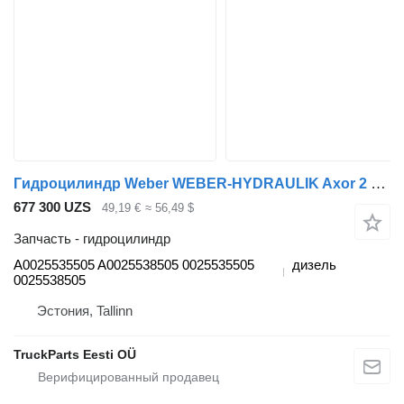
Гидроцилиндр Weber WEBER-HYDRAULIK Axor 2 1840 (01.04-) A0025535505 для тягача Mercedes-Benz Actros, Axor MP1, MP2, MP3 (1996-2014)
677 300 UZS
49,19 €
≈ 56,49 $
Запчасть - гидроцилиндр
A0025535505 A0025538505 0025535505
дизель
0025538505
Эстония, Tallinn
TruckParts Eesti OÜ