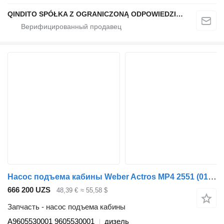
QINDITO SPÓŁKA Z OGRANICZONĄ ODPOWIEDZIALNOŚCIĄ
Насос подъема кабины Weber Actros MP4 2551 (01.12-) A9605530001 для тягача Mercedes-Benz Actros MP4 Antos Arocs (2012-)
666 200 UZS
48,39 €
≈ 55,58 $
Запчасть - насос подъема кабины
A9605530001 9605530001
дизель