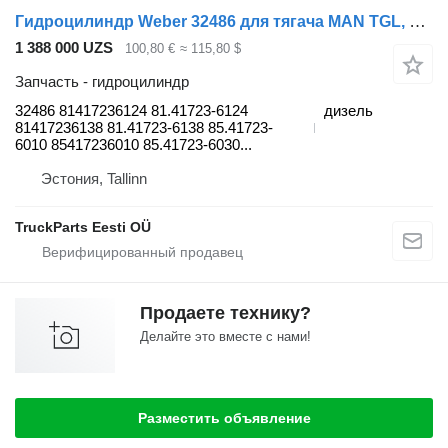
Гидроцилиндр Weber 32486 для тягача MAN TGL, TGM, TGS, TGX (2005-2021)
1 388 000 UZS
100,80 €
≈ 115,80 $
Запчасть - гидроцилиндр
32486 81417236124 81.41723-6124
дизель
81417236138 81.41723-6138 85.41723-
6010 85417236010 85.41723-6030...
Эстония, Tallinn
TruckParts Eesti OÜ
Продаете технику?
Делайте это вместе с нами!
Разместить объявление