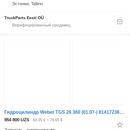
Эстония, Tallinn
TruckParts Eesti OÜ
Гидроцилиндр Weber TGS 26.360 (01.07-) 81417236123 для тягача MAN TGL, TGM, TGS, TGX (2005-2021)
954 800 UZS
69,35 €
≈ 79,65 $
Запчасть - гидроцилиндр