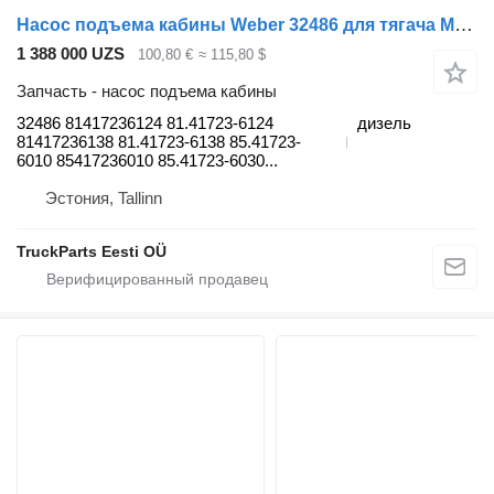
Насос подъема кабины Weber 32486 для тягача MAN TGX (01.07-12.21)
1 388 000 UZS
100,80 €
≈ 115,80 $
Запчасть - насос подъема кабины
32486 81417236124 81.41723-6124
дизель
81417236138 81.41723-6138 85.41723-
6010 85417236010 85.41723-6030...
Эстония, Tallinn
TruckParts Eesti OÜ