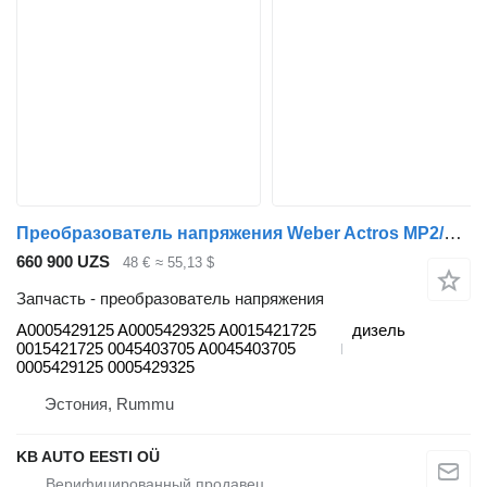
Преобразователь напряжения Weber Actros MP2/MP3 (01.02-12.14) A0005429125 для грузовика Mercedes-Benz Actros, Axor MP1, MP2, MP3 (1996-2014)
660 900 UZS
48 €
≈ 55,13 $
Запчасть - преобразователь напряжения
A0005429125 A0005429325 A0015421725
дизель
0015421725 0045403705 A0045403705
0005429125 0005429325
Эстония, Rummu
KB AUTO EESTI OÜ