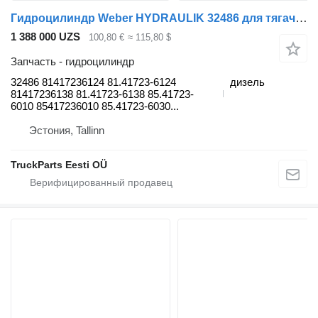
Гидроцилиндр Weber HYDRAULIK 32486 для тягача MAN TGL, TGM, TGS, TGX (2005-2021)
1 388 000 UZS
100,80 €
≈ 115,80 $
Запчасть - гидроцилиндр
32486 81417236124 81.41723-6124
дизель
81417236138 81.41723-6138 85.41723-
6010 85417236010 85.41723-6030...
Эстония, Tallinn
TruckParts Eesti OÜ