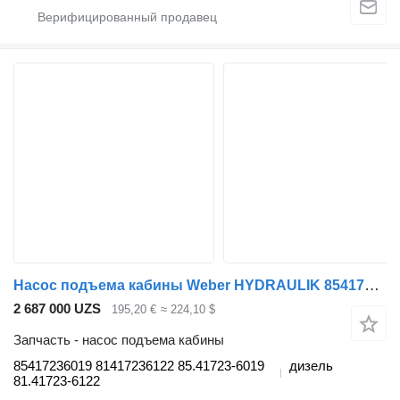
Насос подъема кабины Weber HYDRAULIK 85417236019 для тягача MAN TGL, TGM, TGS, TGX (2005-2021)
2 687 000 UZS
195,20 €
≈ 224,10 $
Запчасть - насос подъема кабины
85417236019 81417236122 85.41723-6019
дизель
81.41723-6122