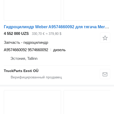
Гидроцилиндр Weber A9574660092 для тягача Mercedes-Benz Econic (1998-2014)
4 552 000 UZS
330,70 €
≈ 379,80 $
Запчасть - гидроцилиндр
A9574660092 9574660092
дизель
Эстония, Tallinn
TruckParts Eesti OÜ