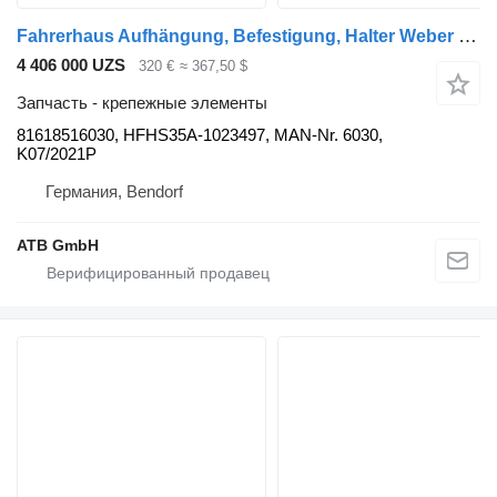
Fahrerhaus Aufhängung, Befestigung, Halter Weber 81618516030, HFHS35A-1023497, MAN-Nr. 6030 для тягача MAN TGX Euro 6
4 406 000 UZS
320 €
≈ 367,50 $
Запчасть - крепежные элементы
81618516030, HFHS35A-1023497, MAN-Nr. 6030,
K07/2021P
Германия, Bendorf
ATB GmbH