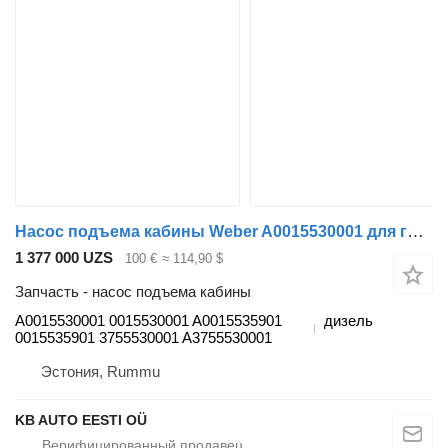
Насос подъема кабины Weber A0015530001 для грузовика Mercedes-Benz Atego, Atego 2, Atego 3 (1996-)
1 377 000 UZS
100 €
≈ 114,90 $
Запчасть - насос подъема кабины
A0015530001 0015530001 A0015535901
дизель
0015535901 3755530001 A3755530001
Эстония, Rummu
KB AUTO EESTI OÜ