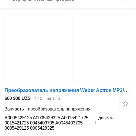
Преобразователь напряжения Weber Actros MP2/MP3 (01.02-12.14) A0005429125 для грузовика Mercedes-Benz Actros, Axor MP1, MP2, MP3 (1996-2014)
660 900 UZS
48 €
≈ 55,13 $
Запчасть - преобразователь напряжения
A0005429125 A0005429325 A0015421725
дизель
0015421725 0045403705 A0045403705
0005429125 0005429325