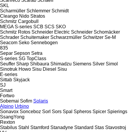
Scanreco
Scarab
Schaeff
SKL
Scharmüller
Schlemmer
Schmidt
Cleango
Nido
Stratos
Schmitz Cargobull
MEGA
S-series
SCB
SCS
SKO
Schmitz Rotos
Schneider Electric
Schneider
Schomäcker
Schrader
Schuitemaker
Schwarzmüller
Schwitzer
Se-M
Seacom
Seko
Sennebogen
835
Separ
Sepson
Setra
S-series
SG
TopClass
Seuffer
Sharp
Shibaura
Shimadzu
Siemens
Silver
Simol
Sinotruk Howo
Sisu Diesel
Sisu
E-series
Sittab
Skyjack
SJ
Smart
Fortwo
Sobemai
Sofim
Solaris
Alpino
Urbino
Sonavox
Sonceboz
Sorl
Sors
Spal
Spheros
Spicer
Spierings
SsangYong
Rexton
Stabilus
Stahl
Stamford
Stanadyne
Standard
Stas
Stavostroj