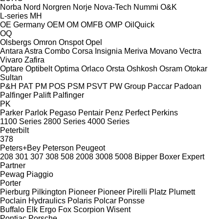
Norba
Nord
Norgren
Norje
Nova-Tech
Nummi
O&K
L-series
MH
OE Germany
OEM
OM
OMFB
OMP
OilQuick
OQ
Olsbergs
Omron
Onspot
Opel
Antara
Astra
Combo
Corsa
Insignia
Meriva
Movano
Vectra
Vivaro
Zafira
Optare
Optibelt
Optima
Orlaco
Orsta
Oshkosh
Osram
Otokar
Sultan
P&H
PAT
PM
POS
PSM
PSVT
PW Group
Paccar
Padoan
Palfinger Palift
Palfinger
PK
Parker
Parlok
Pegaso
Pentair
Penz
Perfect
Perkins
1100 Series
2800 Series
4000 Series
Peterbilt
378
Peters+Bey
Peterson
Peugeot
208
301
307
308
508
2008
3008
5008
Bipper
Boxer
Expert
Partner
Pewag
Piaggio
Porter
Pierburg
Pilkington
Pioneer
Pioneer
Pirelli
Platz
Plumett
Poclain Hydraulics
Polaris
Polcar
Ponsse
Buffalo
Elk
Ergo
Fox
Scorpion
Wisent
Pontiac
Porsche