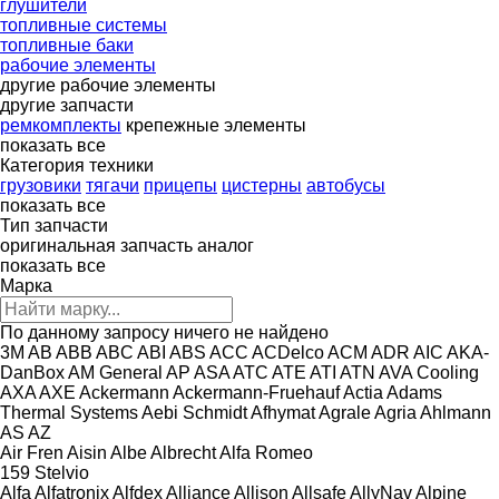
глушители
топливные системы
топливные баки
рабочие элементы
другие рабочие элементы
другие запчасти
ремкомплекты
крепежные элементы
показать все
Категория техники
грузовики
тягачи
прицепы
цистерны
автобусы
показать все
Тип запчасти
оригинальная запчасть
аналог
показать все
Марка
По данному запросу ничего не найдено
3M
AB
ABB
ABC
ABI
ABS
ACC
ACDelco
ACM
ADR
AIC
AKA-
DanBox
AM General
AP
ASA
ATC
ATE
ATI
ATN
AVA Cooling
AXA
AXE
Ackermann
Ackermann-Fruehauf
Actia
Adams
Thermal Systems
Aebi Schmidt
Afhymat
Agrale
Agria
Ahlmann
AS
AZ
Air Fren
Aisin
Albe
Albrecht
Alfa Romeo
159
Stelvio
Alfa
Alfatronix
Alfdex
Alliance
Allison
Allsafe
AllyNav
Alpine