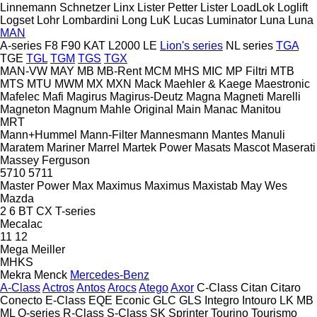
Linnemann Schnetzer
Linx
Lister Petter
Lister
LoadLok
Loglift
Logset
Lohr
Lombardini
Long
LuK
Lucas
Luminator
Luna
Luna
MAN
A-series
F8
F90
KAT
L2000
LE
Lion's series
NL series
TGA
TGE
TGL
TGM
TGS
TGX
MAN-VW
MAY
MB
MB-Rent
MCM
MHS
MIC
MP Filtri
MTB
MTS
MTU
MWM
MX
MXN
Mack
Maehler & Kaege
Maestronic
Mafelec
Mafi
Magirus
Magirus-Deutz
Magna
Magneti Marelli
Magneton
Magnum
Mahle Original
Main
Manac
Manitou
MRT
Mann+Hummel
Mann-Filter
Mannesmann
Mantes
Manuli
Maratem
Mariner
Marrel
Martek Power
Masats
Mascot
Maserati
Massey Ferguson
5710
5711
Master Power
Max
Maximus
Maximus
Maxistab
May Wes
Mazda
2
6
BT
CX
T-series
Mecalac
11
12
Mega
Meiller
MHKS
Mekra
Menck
Mercedes-Benz
A-Class
Actros
Antos
Arocs
Atego
Axor
C-Class
Citan
Citaro
Conecto
E-Class
EQE
Econic
GLC
GLS
Integro
Intouro
LK
MB
ML
O-series
R-Class
S-Class
SK
Sprinter
Tourino
Tourismo