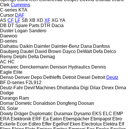
Ctek
Cummins
C-series
KTA
Cursor
DAF
AS
CF
LF
SB
XB
XD
XF
XG
YA
DB
DT Spare Parts
DTR
Dacia
Duster
Logan
Sandero
Daewoo
D-series
Daihatsu
Daikin
Daimler
Daimler-Benz
Dana
Danfoss
Daubjerg
Dautel
David Brown
Dayco
DeWalt
Defa
Delco
Remy
Delphi
Delta
Demag
AC
HC
Demarec
Denckermann
Denison Hydraulics
Dennis
Eagle
Elite
Denso
Denver
Depo
Dethleffs
Detroit Diesel
Detroit
Deutz
BF
D-series
F2L912
Deutz-Fahr
Devil'Machines
Dhollandia
Digi
Dilax
Dinex
Dirna
Dodge
Durango
Ram
Domar
Dometic
Donaldson
Dongfeng
Doosan
DL
Solar
Dowty
Dräger
Duplomatic
Duramax
Dynamo
EKS
ELC
EMP
ERA Elektronik
ERF
Ea
Eaton
Eberspächer
Ebmpapst
Ebro
Eckerle
Econ
Edbro
Effer
Egelhof
Ekeri
Electrolux
Elektra
Elf