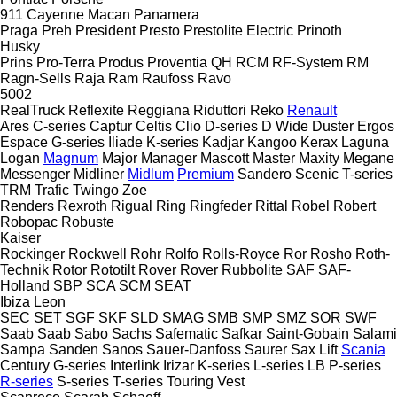
911
Cayenne
Macan
Panamera
Praga
Preh
President
Presto
Prestolite Electric
Prinoth
Husky
Prins
Pro-Terra
Produs
Proventia
QH
RCM
RF-System
RM
Ragn-Sells
Raja
Ram
Raufoss
Ravo
5002
RealTruck
Reflexite
Reggiana Riduttori
Reko
Renault
Ares
C-series
Captur
Celtis
Clio
D-series
D Wide
Duster
Ergos
Espace
G-series
Iliade
K-series
Kadjar
Kangoo
Kerax
Laguna
Logan
Magnum
Major
Manager
Mascott
Master
Maxity
Megane
Messenger
Midliner
Midlum
Premium
Sandero
Scenic
T-series
TRM
Trafic
Twingo
Zoe
Renders
Rexroth
Rigual
Ring
Ringfeder
Rittal
Robel
Robert
Robopac
Robuste
Kaiser
Rockinger
Rockwell
Rohr
Rolfo
Rolls-Royce
Ror
Rosho
Roth-
Technik
Rotor
Rototilt
Rover
Rover
Rubbolite
SAF
SAF-
Holland
SBP
SCA
SCM
SEAT
Ibiza
Leon
SEC
SET
SGF
SKF
SLD
SMAG
SMB
SMP
SMZ
SOR
SWF
Saab
Saab
Sabo
Sachs
Safematic
Safkar
Saint-Gobain
Salami
Sampa
Sanden
Sanos
Sauer-Danfoss
Saurer
Sax Lift
Scania
Century
G-series
Interlink
Irizar
K-series
L-series
LB
P-series
R-series
S-series
T-series
Touring
Vest