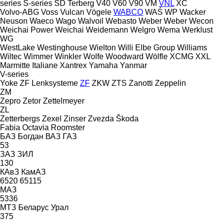
series
S-series
SD
Terberg
V40
V60
V90
VM
VNL
XC
Volvo-ABG
Voss
Vulcan
Vögele
WABCO
WAŚ
WP
Wacker
Neuson
Waeco
Wago
Walvoil
Webasto
Weber
Weber
Wecon
Weichai Power
Weichai
Weidemann
Welgro
Wema
Werklust
WG
WestLake
Westinghouse
Wielton
Willi Elbe Group
Williams
Wiltec
Wimmer
Winkler
Wolfe
Woodward
Wölfle
XCMG
XXL
Marmitte Italiane
Xantrex
Yamaha
Yanmar
V-series
Yoke
ZF Lenksysteme
ZF
ZKW
ZTS
Zanotti
Zeppelin
ZM
Zepro
Zetor
Zettelmeyer
ZL
Zetterbergs
Zexel
Zinser
Zvezda
Škoda
Fabia
Octavia
Roomster
БАЗ
Богдан
ВАЗ
ГАЗ
53
ЗАЗ
ЗИЛ
130
КАвЗ
КамАЗ
6520
65115
МАЗ
5336
МТЗ Беларус
Урал
375