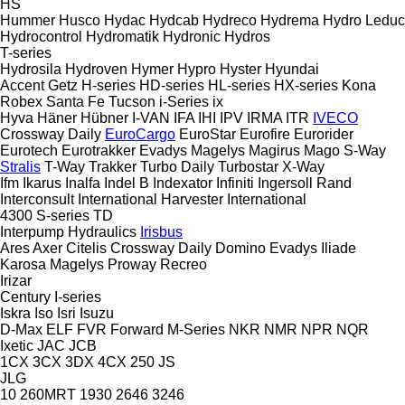
HS
Hummer
Husco
Hydac
Hydcab
Hydreco
Hydrema
Hydro Leduc
Hydrocontrol
Hydromatik
Hydronic
Hydros
T-series
Hydrosila
Hydroven
Hymer
Hypro
Hyster
Hyundai
Accent
Getz
H-series
HD-series
HL-series
HX-series
Kona
Robex
Santa Fe
Tucson
i-Series
ix
Hyva
Häner
Hübner
I-VAN
IFA
IHI
IPV
IRMA
ITR
IVECO
Crossway
Daily
EuroCargo
EuroStar
Eurofire
Eurorider
Eurotech
Eurotrakker
Evadys
Magelys
Magirus
Mago
S-Way
Stralis
T-Way
Trakker
Turbo Daily
Turbostar
X-Way
Ifm
Ikarus
Inalfa
Indel B
Indexator
Infiniti
Ingersoll Rand
Interconsult
International Harvester
International
4300
S-series
TD
Interpump Hydraulics
Irisbus
Ares
Axer
Citelis
Crossway
Daily
Domino
Evadys
Iliade
Karosa
Magelys
Proway
Recreo
Irizar
Century
I-series
Iskra
Iso
Isri
Isuzu
D-Max
ELF
FVR
Forward
M-Series
NKR
NMR
NPR
NQR
Ixetic
JAC
JCB
1CX
3CX
3DX
4CX
250
JS
JLG
10
260MRT
1930
2646
3246