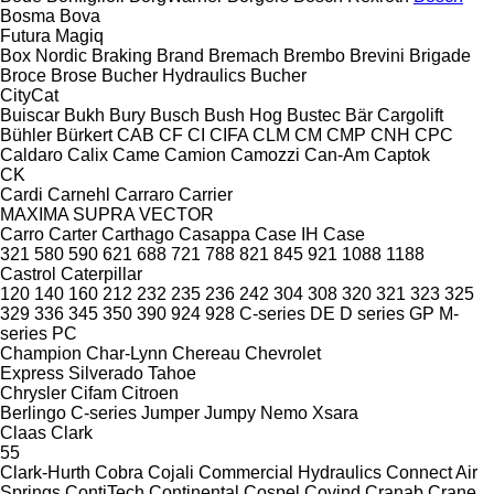
Bosma
Bova
Futura
Magiq
Box Nordic
Braking
Brand
Bremach
Brembo
Brevini
Brigade
Broce
Brose
Bucher Hydraulics
Bucher
CityCat
Buiscar
Bukh
Bury
Busch
Bush Hog
Bustec
Bär Cargolift
Bühler
Bürkert
CAB
CF
CI
CIFA
CLM
CM
CMP
CNH
CPC
Caldaro
Calix
Came
Camion
Camozzi
Can-Am
Captok
CK
Cardi
Carnehl
Carraro
Carrier
MAXIMA
SUPRA
VECTOR
Carro
Carter
Carthago
Casappa
Case IH
Case
321
580
590
621
688
721
788
821
845
921
1088
1188
Castrol
Caterpillar
120
140
160
212
232
235
236
242
304
308
320
321
323
325
329
336
345
350
390
924
928
C-series
DE
D series
GP
M-
series
PC
Champion
Char-Lynn
Chereau
Chevrolet
Express
Silverado
Tahoe
Chrysler
Cifam
Citroen
Berlingo
C-series
Jumper
Jumpy
Nemo
Xsara
Claas
Clark
55
Clark-Hurth
Cobra
Cojali
Commercial Hydraulics
Connect Air
Springs
ContiTech
Continental
Cospel
Covind
Cranab
Crane