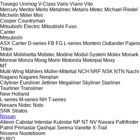
Travego
Unimog
V-Class
Vario
Viano
Vito
Mercury
Meritor
Merlo
Metalmec
Metaris
Metec
Michael Riedel
Michelin
Miller
Mini
Cooper
Countryman
Mitsubishi Electric
Mitsubishi Fuso
Canter
Mitsubishi
ASX
Canter
D-series
FB
FG
L-series
Montero
Outlander
Pajero
Triton
Mobil
Mobilvetta
Mobitec
Modine
Modul-System
Molex
Monark
Monroe
Monza
Moog
Morin
Motorola
Motorpal
Moxy
MT
Multi-Wing
Mählers
Müller-Mitteltal
NCH
NRF
NSK
NTN
Nachi
Nagano
Nagares
Neoplan
Cityliner
Euroliner
Jetliner
Megaliner
Skyliner
Starliner
Tourliner
Transliner
New Holland
L-series
M-series
NH
T-series
Nexans
Nidec
Nido
SNK
Stratos
Nissan
Atleon
Cabstar
Interstar
Kubistar
NP
NT
NV
Navara
Pathfinder
Patrol
Primastar
Qashqai
Serena
Vanette
X-Trail
Nissens
Nooteboom
EURO