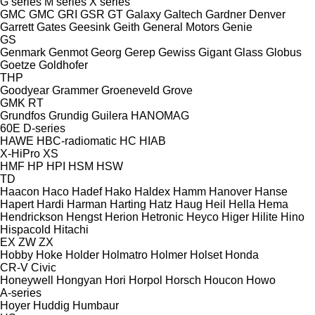
G series
M series
X series
GMC
GMC
GRI
GSR
GT
Galaxy
Galtech
Gardner Denver
Garrett
Gates
Geesink
Geith
General Motors
Genie
GS
Genmark
Genmot
Georg
Gerep
Gewiss
Gigant
Glass
Globus
Goetze
Goldhofer
THP
Goodyear
Grammer
Groeneveld
Grove
GMK
RT
Grundfos
Grundig
Guilera
HANOMAG
60E
D-series
HAWE
HBC-radiomatic
HC
HIAB
X-HiPro
XS
HMF
HP
HPI
HSM
HSW
TD
Haacon
Haco
Hadef
Hako
Haldex
Hamm
Hanover
Hanse
Hapert
Hardi
Harman
Harting
Hatz
Haug
Heil
Hella
Hema
Hendrickson
Hengst
Herion
Hetronic
Heyco
Higer
Hilite
Hino
Hispacold
Hitachi
EX
ZW
ZX
Hobby
Hoke
Holder
Holmatro
Holmer
Holset
Honda
CR-V
Civic
Honeywell
Hongyan
Hori
Horpol
Horsch
Houcon
Howo
A-series
Hoyer
Huddig
Humbaur