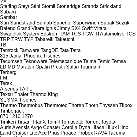
VV
Sterling
Steyr
Stihl
Stomil
Stoneridge
Strands
Strickland
Subaru
Sambar
Sun
Sundstrand
Sunfab
Superior
Superwinch
Sutrak
Suzuki
Baleno
Grand Vitara
Ignis
Jimny
SX4
Swift
Vitara
Swagelok
System Edström
TAM
TCS
TGW
TI Automotive
TOS
TRP
TRW
TYP
Tabarelli
Takeuchi
TB
Tamrock
Tamware
TangDE
Tata
Tatra
815
Jamal
Phoenix
T-series
Tecumseh
Teknoware
Telemecanique
Telma
Temic
Temsa
LD
MD
Maraton
Opalin
Prestij
Safari
Tourmalin
Terberg
FM
Terex
A-series
TA
TL
Textar
Thaler
Thermo King
SL
SMX
T-series
Thermo
Thermobus
Thermotec
Thoreb
Thorn
Thyssen
Tilbox
Timberjack
870
1210
1270
Timken
Tirsan
TitanX
Toimil
Tomasetto
Torrent
Toyota
Auris
Avensis
Aygo
Coaster
Corolla
Dyna
Hiace
Hilux
Hino
Land Cruiser
Lite Ace
Prius
Proace
Probox
RAV4
Tacoma