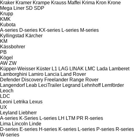
Kraker
Kramer
Krampe
Krauss Maffei
Krima
Kron
Krone
Mega Liner
SD
SDP
Krupp
KMK
Kubota
A-series
D-series
KX-series
L-series
M-series
Kyllingstad
Kärcher
KM
Kässbohrer
PB
Kögel
AW
ZW
Küpper-Weisser
Küster
L1
LAG
LINAK
LMC
Lada
Lamberet
Lamborghini
Lamiro
Lancia
Land Rover
Defender
Discovery
Freelander
Range Rover
Langendorf
Leab
LeciTrailer
Legrand
Lehnhoff
Lemförder
Leoch
LDC
Leoni
Letrika
Lexus
UX
Leyland
Liebherr
A-series
K-Series
L-series
LH
LTM
PR
R-series
Lima
Lincoln
Linde
D-series
E-series
H-series
K-series
L-series
P-series
R-series
W-series