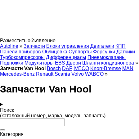
Разместить объявление
Autoline
»
Запчасти
Блоки управления
Двигатели
КПП
Панели приборов
Облицовка
Суппорты
Форсунки
Датчики
Турбокомпрессоры
Дифференциалы
Пневмоклапаны
Подножки
Модуляторы EBS
Двери
Шланги кондиционера
»
Запчасти Van Hool
Bosch
DAF
IVECO
Knorr-Bremse
MAN
Mercedes-Benz
Renault
Scania
Volvo
WABCO
»
Запчасти Van Hool
Поиск
(каталожный номер, марка, модель, запчасть)
Категория