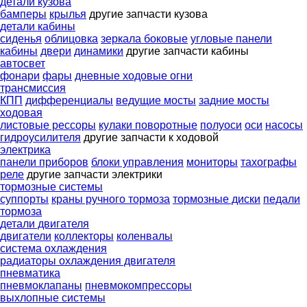
детали кузова
бамперы
крылья
другие запчасти кузова
детали кабины
сиденья
облицовка
зеркала боковые
угловые панели
кабины
двери
динамики
другие запчасти кабины
автосвет
фонари
фары
дневные ходовые огни
трансмиссия
КПП
дифференциалы
ведущие мосты
задние мосты
ходовая
листовые рессоры
кулаки поворотные
полуоси
оси
насосы
гидроусилителя
другие запчасти к ходовой
электрика
панели приборов
блоки управления
мониторы
тахографы
реле
другие запчасти электрики
тормозные системы
суппорты
краны ручного тормоза
тормозные диски
педали
тормоза
детали двигателя
двигатели
коллекторы
коленвалы
система охлаждения
радиаторы охлаждения двигателя
пневматика
пневмоклапаны
пневмокомпрессоры
выхлопные системы