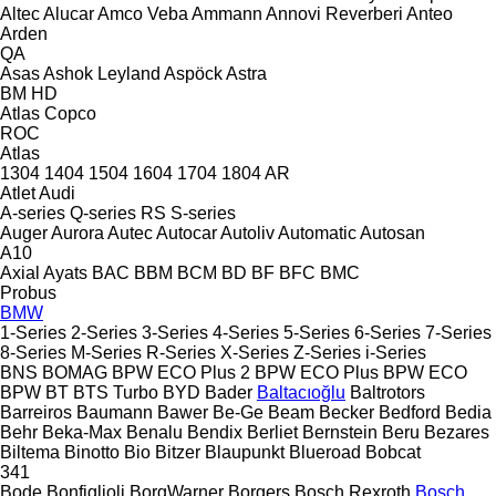
Altec
Alucar
Amco Veba
Ammann
Annovi Reverberi
Anteo
Arden
QA
Asas
Ashok Leyland
Aspöck
Astra
BM
HD
Atlas Copco
ROC
Atlas
1304
1404
1504
1604
1704
1804
AR
Atlet
Audi
A-series
Q-series
RS
S-series
Auger
Aurora
Autec
Autocar
Autoliv
Automatic
Autosan
A10
Axial
Ayats
BAC
BBM
BCM
BD
BF
BFC
BMC
Probus
BMW
1-Series
2-Series
3-Series
4-Series
5-Series
6-Series
7-Series
8-Series
M-Series
R-Series
X-Series
Z-Series
i-Series
BNS
BOMAG
BPW ECO Plus 2
BPW ECO Plus
BPW ECO
BPW
BT
BTS Turbo
BYD
Bader
Baltacıoğlu
Baltrotors
Barreiros
Baumann
Bawer
Be-Ge
Beam
Becker
Bedford
Bedia
Behr
Beka-Max
Benalu
Bendix
Berliet
Bernstein
Beru
Bezares
Biltema
Binotto
Bio
Bitzer
Blaupunkt
Blueroad
Bobcat
341
Bode
Bonfiglioli
BorgWarner
Borgers
Bosch Rexroth
Bosch