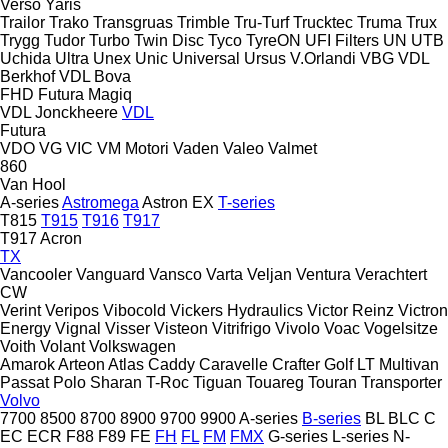
Verso
Yaris
Trailor
Trako
Transgruas
Trimble
Tru-Turf
Trucktec
Truma
Trux
Trygg
Tudor
Turbo
Twin Disc
Tyco
TyreON
UFI Filters
UN
UTB
Uchida
Ultra
Unex
Unic
Universal
Ursus
V.Orlandi
VBG
VDL
Berkhof
VDL Bova
FHD
Futura
Magiq
VDL Jonckheere
VDL
Futura
VDO
VG
VIC
VM Motori
Vaden
Valeo
Valmet
860
Van Hool
A-series
Astromega
Astron
EX
T-series
T815
T915
T916
T917
T917 Acron
TX
Vancooler
Vanguard
Vansco
Varta
Veljan
Ventura
Verachtert
CW
Verint
Veripos
Vibocold
Vickers Hydraulics
Victor Reinz
Victron
Energy
Vignal
Visser
Visteon
Vitrifrigo
Vivolo
Voac
Vogelsitze
Voith
Volant
Volkswagen
Amarok
Arteon
Atlas
Caddy
Caravelle
Crafter
Golf
LT
Multivan
Passat
Polo
Sharan
T-Roc
Tiguan
Touareg
Touran
Transporter
Volvo
7700
8500
8700
8900
9700
9900
A-series
B-series
BL
BLC
C
EC
ECR
F88
F89
FE
FH
FL
FM
FMX
G-series
L-series
N-