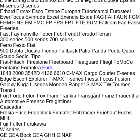
Elme
Elring
Elsto
Eminox
Emitec
Emmegi
Eos
Epoke
Epsilon
M-series
Q-series
Erhard
Ermax
Esco
Estepe
Europart
Euroricambi
Eurosteel
EverFocus
Evinrude
Excel
Exendis
Exide
FAG
FAI
FAUN
FGM
FHM
FINE
FM
FMC
FP
FPS
FPT
FTE
FUM
Faltcom
Fan
Fassi
F-series
Fast
Faymonville
Feber
Febi
Fendt
Ferodo
Ferrari
300-series
500-series
700-series
Ferro
Festo
Fiat
500
Doblo
Ducato
Fiorino
Fullback
Palio
Panda
Punto
Qubo
Scudo
Sedici
Tipo
Fiat-Hitachi
Firestone
Fleetboard
Fleetguard
Fliegl
FoMoCo
Fontaine
Forankra
Ford
1848
2000
3542D
4136
6610
C-MAX
Cargo
Courier
E-series
Edge
Escort
Explorer
F-MAX
F-series
Fiesta
Focus
Fusion
Galaxy
Kuga
L-series
Mondeo
Ranger
S-MAX
TW
Tourneo
Transit
Fort
Forte
Foton
Fox
Fram
Frankia
Fransgård
Franz
Frauenthal
Automotive
Freenco
Freightliner
Cascadia
Fresia
Frico
Frigoblock
Frimatec
Fritzmeier
Fruehauf
Fuchs
MHL
Fuji
Fuller
Furukawa
W-series
GE
GEA Bock
GEA
GHH
GINAF