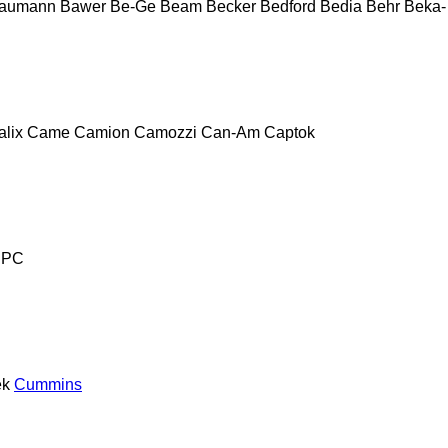
aumann
Bawer
Be-Ge
Beam
Becker
Bedford
Bedia
Behr
Beka-
alix
Came
Camion
Camozzi
Can-Am
Captok
PC
ek
Cummins