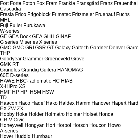
Fort
Forte
Foton
Fox
Fram
Frankia
Fransgård
Franz
Frauenthal
Cascadia
Fresia
Frico
Frigoblock
Frimatec
Fritzmeier
Fruehauf
Fuchs
MHL
Fuji
Fuller
Furukawa
W-series
GE
GEA Bock
GEA
GHH
GINAF
G series
M series
X series
GMC
GMC
GRI
GSR
GT
Galaxy
Galtech
Gardner Denver
Garre
THP
Goodyear
Grammer
Groeneveld
Grove
GMK
RT
Grundfos
Grundig
Guilera
HANOMAG
60E
D-series
HAWE
HBC-radiomatic
HC
HIAB
X-HiPro
XS
HMF
HP
HPI
HSM
HSW
TD
Haacon
Haco
Hadef
Hako
Haldex
Hamm
Hanover
Hapert
Hard
EX
ZW
ZX
Hobby
Hoke
Holder
Holmatro
Holmer
Holset
Honda
CR-V
Civic
Honeywell
Hongyan
Hori
Horpol
Horsch
Houcon
Howo
A-series
Hoyer
Huddig
Humbaur