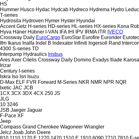
HS
Hummer
Husco
Hydac
Hydcab
Hydreco
Hydrema
Hydro Leduc
T-series
Hydrosila
Hydroven
Hymer
Hyster
Hyundai
Accent
Getz
H-series
HD-series
HL-series
HX-series
Kona
Ro
Hyva
Häner
Hübner
I-VAN
IFA
IHI
IPV
IRMA
ITR
IVECO
Crossway
Daily
EuroCargo
EuroStar
Eurofire
Eurorider
Eurote
Ifm
Ikarus
Inalfa
Indel B
Indexator
Infiniti
Ingersoll Rand
Intercon
4300
S-series
TD
Interpump Hydraulics
Irisbus
Ares
Axer
Citelis
Crossway
Daily
Domino
Evadys
Iliade
Karos
Irizar
Century
I-series
Iskra
Iso
Isri
Isuzu
D-Max
ELF
FVR
Forward
M-Series
NKR
NMR
NPR
NQR
Ixetic
JAC
JCB
1CX
3CX
3DX
4CX
250
JS
JLG
10
3246
JSB
Jaeger
Jaguar
F-Pace
XF
Jeep
Compass
Grand Cherokee
Wagoneer
Wrangler
Jelcz
Joab
John Deere
810
1110
1170 E
1270
1470
1510 E
1910
6090
7710
7810
F-se