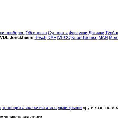
ли приборов
Облицовка
Суппорты
Форсунки
Датчики
Турбо
 VDL Jonckheere
Bosch
DAF
IVECO
Knorr-Bremse
MAN
Mer
я
трапеции стеклоочистителя
люки крыши
другие запчасти 
ие запчасти электрики