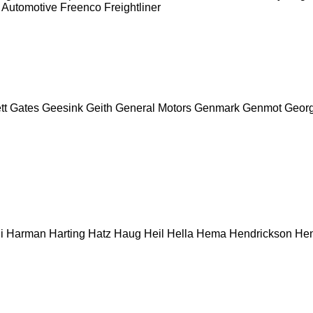
 Automotive
Freenco
Freightliner
tt
Gates
Geesink
Geith
General Motors
Genmark
Genmot
Geor
i
Harman
Harting
Hatz
Haug
Heil
Hella
Hema
Hendrickson
Hen