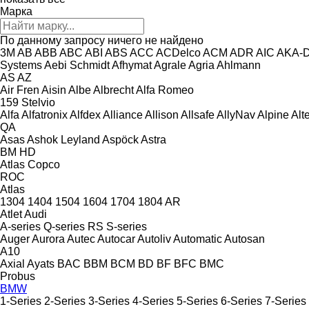
Марка
По данному запросу ничего не найдено
3M
AB
ABB
ABC
ABI
ABS
ACC
ACDelco
ACM
ADR
AIC
AKA-
Systems
Aebi Schmidt
Afhymat
Agrale
Agria
Ahlmann
AS
AZ
Air Fren
Aisin
Albe
Albrecht
Alfa Romeo
159
Stelvio
Alfa
Alfatronix
Alfdex
Alliance
Allison
Allsafe
AllyNav
Alpine
Alt
QA
Asas
Ashok Leyland
Aspöck
Astra
BM
HD
Atlas Copco
ROC
Atlas
1304
1404
1504
1604
1704
1804
AR
Atlet
Audi
A-series
Q-series
RS
S-series
Auger
Aurora
Autec
Autocar
Autoliv
Automatic
Autosan
A10
Axial
Ayats
BAC
BBM
BCM
BD
BF
BFC
BMC
Probus
BMW
1-Series
2-Series
3-Series
4-Series
5-Series
6-Series
7-Series