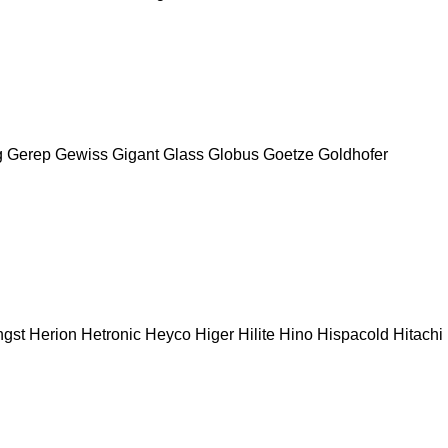
g
Gerep
Gewiss
Gigant
Glass
Globus
Goetze
Goldhofer
gst
Herion
Hetronic
Heyco
Higer
Hilite
Hino
Hispacold
Hitachi