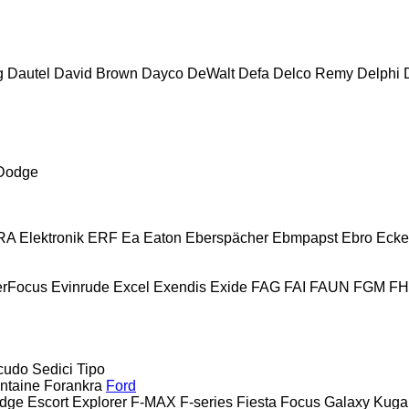
g
Dautel
David Brown
Dayco
DeWalt
Defa
Delco Remy
Delphi
Dodge
A Elektronik
ERF
Ea
Eaton
Eberspächer
Ebmpapst
Ebro
Ecke
erFocus
Evinrude
Excel
Exendis
Exide
FAG
FAI
FAUN
FGM
F
cudo
Sedici
Tipo
ntaine
Forankra
Ford
dge
Escort
Explorer
F-MAX
F-series
Fiesta
Focus
Galaxy
Kuga