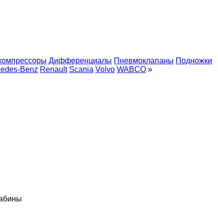
компрессоры
Дифференциалы
Пневмоклапаны
Подножки
cedes-Benz
Renault
Scania
Volvo
WABCO
»
кабины