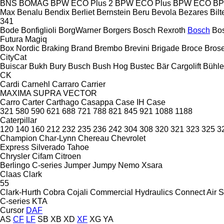
BNS
BOMAG
BPW ECO Plus 2
BPW ECO Plus
BPW ECO
B
Max
Benalu
Bendix
Berliet
Bernstein
Beru
Bevola
Bezares
Bil
341
Bode
Bonfiglioli
BorgWarner
Borgers
Bosch Rexroth
Bosch
Bo
Futura
Magiq
Box Nordic
Braking
Brand
Brembo
Brevini
Brigade
Broce
Bros
CityCat
Buiscar
Bukh
Bury
Busch
Bush Hog
Bustec
Bär Cargolift
Bühle
CK
Cardi
Carnehl
Carraro
Carrier
MAXIMA
SUPRA
VECTOR
Carro
Carter
Carthago
Casappa
Case IH
Case
321
580
590
621
688
721
788
821
845
921
1088
1188
Caterpillar
120
140
160
212
232
235
236
242
304
308
320
321
323
325
3
Champion
Char-Lynn
Chereau
Chevrolet
Express
Silverado
Tahoe
Chrysler
Cifam
Citroen
Berlingo
C-series
Jumper
Jumpy
Nemo
Xsara
Claas
Clark
55
Clark-Hurth
Cobra
Cojali
Commercial Hydraulics
Connect Air S
C-series
KTA
Cursor
DAF
AS
CF
LF
SB
XB
XD
XF
XG
YA