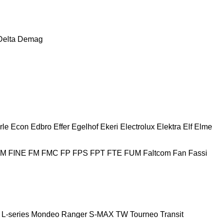
Delta
Demag
rle
Econ
Edbro
Effer
Egelhof
Ekeri
Electrolux
Elektra
Elf
Elme
HM
FINE
FM
FMC
FP
FPS
FPT
FTE
FUM
Faltcom
Fan
Fassi
L-series
Mondeo
Ranger
S-MAX
TW
Tourneo
Transit