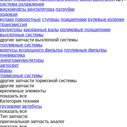
система охлаждения
вискомуфты вентилятора
патрубки
ходовая
кулаки поворотные
ступицы
подшипники
рулевые колонки
трансмиссия
редукторы
карданные валы
роликовые подшипники
выхлопные системы
другие запчасти выхлопной системы
топливные системы
корпусы воздушного фильтра
топливные фильтры
пневматика
энергоаккумуляторы
автосвет
фары
тормозные системы
другие запчасти тормозной системы
другие запчасти
крепежные элементы
показать все
Категория техники
грузовики
автобусы
показать все
Тип запчасти
оригинальная запчасть
аналог
показать все