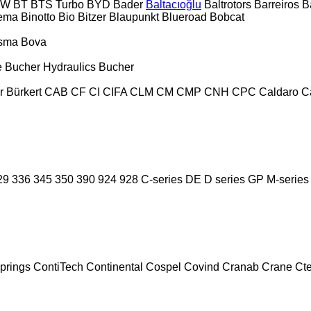
PW
BT
BTS Turbo
BYD
Bader
Baltacıoğlu
Baltrotors
Barreiros
B
tema
Binotto
Bio
Bitzer
Blaupunkt
Blueroad
Bobcat
sma
Bova
e
Bucher Hydraulics
Bucher
r
Bürkert
CAB
CF
CI
CIFA
CLM
CM
CMP
CNH
CPC
Caldaro
C
29
336
345
350
390
924
928
C-series
DE
D series
GP
M-series
prings
ContiTech
Continental
Cospel
Covind
Cranab
Crane
Ct