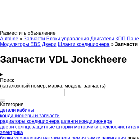
Разместить объявление
Autoline
»
Запчасти
Блоки управления
Двигатели
КПП
Пане
Модуляторы EBS
Двери
Шланги кондиционера
»
Запчасти
Запчасти VDL Jonckheere
Поиск
(каталожный номер, марка, модель, запчасть)
Категория
детали кабины
кондиционеры и запчасти
радиаторы кондиционера
шланги кондиционера
двери
солнцезащитные шторки
моторчики стеклоочистител
электрика
блоки управления
натяжители ремня
замки зажигания
друг