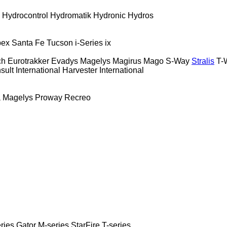
Hydrocontrol
Hydromatik
Hydronic
Hydros
bex
Santa Fe
Tucson
i-Series
ix
ch
Eurotrakker
Evadys
Magelys
Magirus
Mago
S-Way
Stralis
T-
sult
International Harvester
International
a
Magelys
Proway
Recreo
ries
Gator
M-series
StarFire
T-series