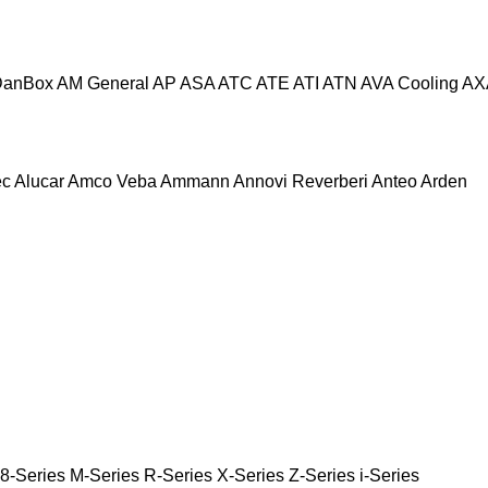
DanBox
AM General
AP
ASA
ATC
ATE
ATI
ATN
AVA Cooling
AX
ec
Alucar
Amco Veba
Ammann
Annovi Reverberi
Anteo
Arden
8-Series
M-Series
R-Series
X-Series
Z-Series
i-Series