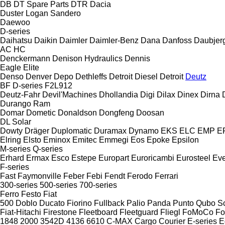
DB
DT Spare Parts
DTR
Dacia
Duster
Logan
Sandero
Daewoo
D-series
Daihatsu
Daikin
Daimler
Daimler-Benz
Dana
Danfoss
Daubjer
AC
HC
Denckermann
Denison Hydraulics
Dennis
Eagle
Elite
Denso
Denver
Depo
Dethleffs
Detroit Diesel
Detroit
Deutz
BF
D-series
F2L912
Deutz-Fahr
Devil'Machines
Dhollandia
Digi
Dilax
Dinex
Dirna
Durango
Ram
Domar
Dometic
Donaldson
Dongfeng
Doosan
DL
Solar
Dowty
Dräger
Duplomatic
Duramax
Dynamo
EKS
ELC
EMP
ER
Elring
Elsto
Eminox
Emitec
Emmegi
Eos
Epoke
Epsilon
M-series
Q-series
Erhard
Ermax
Esco
Estepe
Europart
Euroricambi
Eurosteel
Ev
F-series
Fast
Faymonville
Feber
Febi
Fendt
Ferodo
Ferrari
300-series
500-series
700-series
Ferro
Festo
Fiat
500
Doblo
Ducato
Fiorino
Fullback
Palio
Panda
Punto
Qubo
S
Fiat-Hitachi
Firestone
Fleetboard
Fleetguard
Fliegl
FoMoCo
Fo
1848
2000
3542D
4136
6610
C-MAX
Cargo
Courier
E-series
E