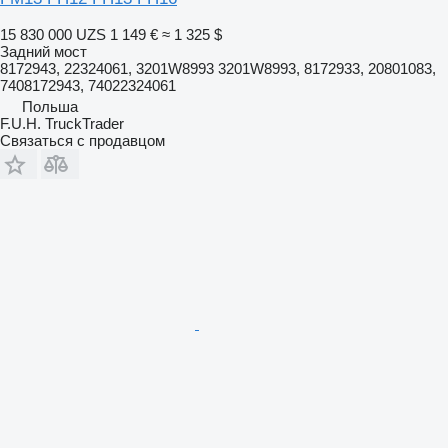
15 830 000 UZS
1 149 €
≈ 1 325 $
Задний мост
8172943, 22324061, 3201W8993 3201W8993, 8172933, 20801083,
7408172943, 74022324061
Польша
F.U.H. TruckTrader
Связаться с продавцом