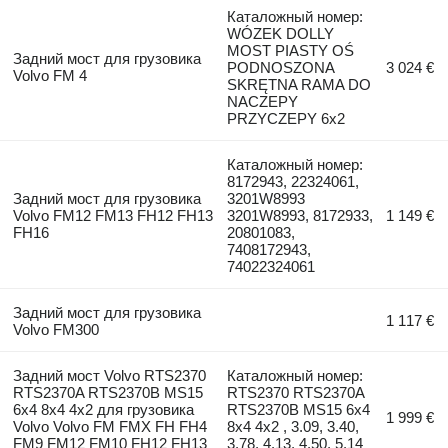
Каталожный номер:
WÓZEK DOLLY
MOST PIASTY OŚ
Задний мост для грузовика
PODNOSZONA
3 024 €
Volvo FM 4
SKRĘTNA RAMA DO
NACZEPY
PRZYCZEPY 6x2
Каталожный номер:
8172943, 22324061,
Задний мост для грузовика
3201W8993
Volvo FM12 FM13 FH12 FH13
3201W8993, 8172933,
1 149 €
FH16
20801083,
7408172943,
74022324061
Задний мост для грузовика
1 117 €
Volvo FM300
Задний мост Volvo RTS2370
Каталожный номер:
RTS2370A RTS2370B MS15
RTS2370 RTS2370A
6x4 8x4 4x2 для грузовика
RTS2370B MS15 6x4
1 999 €
Volvo Volvo FM FMX FH FH4
8x4 4x2 , 3.09, 3.40,
FM9 FM12 FM10 FH12 FH13
3.78, 4.13, 4.50, 5.14