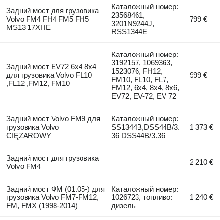
Каталожный номер:
Задний мост для грузовика
23568461,
Volvo FM4 FH4 FM5 FH5
799 €
3201N9244J,
MS13 17XHE
RSS1344E
Каталожный номер:
3192157, 1069363,
Задний мост EV72 6x4 8x4
1523076, FH12,
для грузовика Volvo FL10
999 €
FM10, FL10, FL7,
,FL12 ,FM12, FM10
FM12, 6x4, 8x4, 8x6,
EV72, EV-72, EV 72
Задний мост Volvo FM9 для
Каталожный номер:
грузовика Volvo
SS1344B,DSS44B/3.
1 373 €
CIĘZAROWY
36 DSS44B/3.36
Задний мост для грузовика
2 210 €
Volvo FM4
Задний мост ФМ (01.05-) для
Каталожный номер:
грузовика Volvo FM7-FM12,
1026723, топливо:
1 240 €
FM, FMX (1998-2014)
дизель