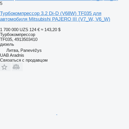
5
Турбокомпрессор 3.2 Di-D (V68W) TF035 для
автомобиля Mitsubishi PAJERO III (V7_W, V6_W)
1 700 000 UZS
124 €
≈ 143,20 $
Турбокомпрессор
TF035, 4913503410
дизель
Литва, Panevėžys
UAB Aradnis
Связаться с продавцом