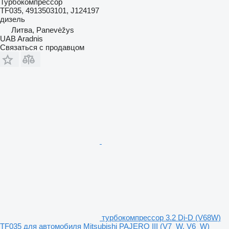
Турбокомпрессор
TF035, 4913503101, J124197
дизель
Литва, Panevėžys
UAB Aradnis
Связаться с продавцом
турбокомпрессор 3.2 Di-D (V68W)
TF035 для автомобиля Mitsubishi PAJERO III (V7_W, V6_W)