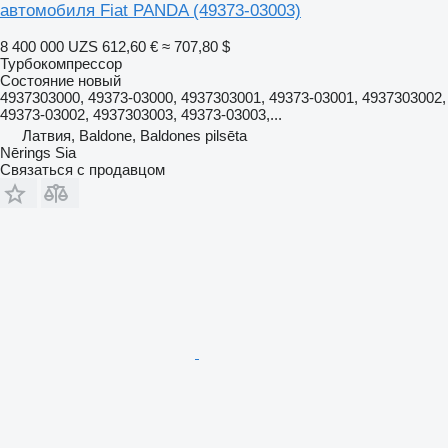
автомобиля Fiat PANDA
(49373-03003)
8 400 000 UZS
612,60 €
≈ 707,80 $
Турбокомпрессор
Состояние
новый
4937303000, 49373-03000, 4937303001, 49373-03001, 4937303002,
49373-03002, 4937303003, 49373-03003,...
Латвия, Baldone, Baldones pilsēta
Nērings Sia
Связаться с продавцом