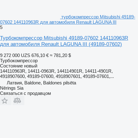
турбокомпрессор Mitsubishi 49189-
07602 144110963R для автомобиля Renault LAGUNA III
5
Турбокомпрессор Mitsubishi 49189-07602 144110963R
для автомобиля Renault LAGUNA III
(49189-07602)
9 272 000 UZS
676,10 €
≈ 781,20 $
Турбокомпрессор
Состояние
новый
144110963R, 14411-0963R, 144114901R, 14411-4901R,
4918907600, 49189-07600, 4918907601, 49189-07601,...
Латвия, Baldone, Baldones pilsēta
Nērings Sia
Связаться с продавцом