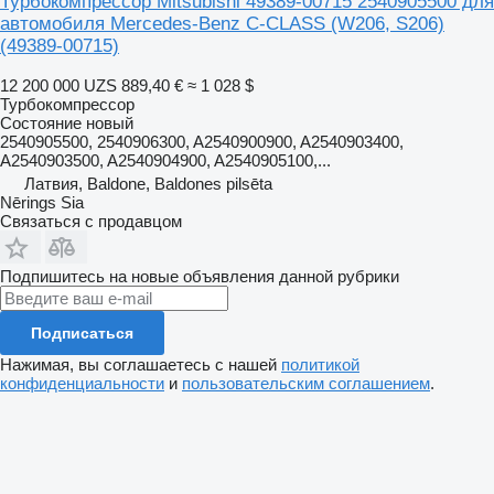
Турбокомпрессор Mitsubishi 49389-00715 2540905500 для
автомобиля Mercedes-Benz C-CLASS (W206, S206)
(49389-00715)
12 200 000 UZS
889,40 €
≈ 1 028 $
Турбокомпрессор
Состояние
новый
2540905500, 2540906300, A2540900900, A2540903400,
A2540903500, A2540904900, A2540905100,...
Латвия, Baldone, Baldones pilsēta
Nērings Sia
Связаться с продавцом
Подпишитесь на новые объявления данной рубрики
Подписаться
Нажимая, вы соглашаетесь с нашей
политикой
конфиденциальности
и
пользовательским соглашением
.