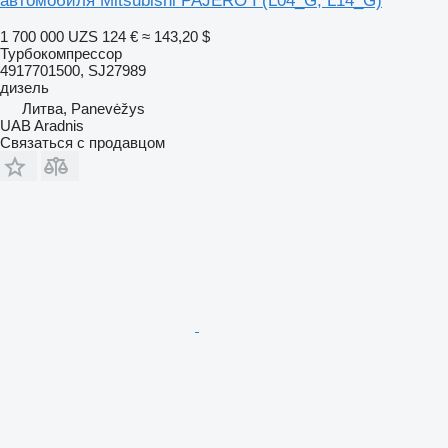
автомобиля Mitsubishi PAJERO I (L04_G, L14_G)
1 700 000 UZS
124 €
≈ 143,20 $
Турбокомпрессор
4917701500, SJ27989
дизель
Литва, Panevėžys
UAB Aradnis
Связаться с продавцом