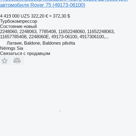
автомобиля Rover 75
(49173-06100)
4 419 000 UZS
322,20 €
≈ 372,30 $
Турбокомпрессор
Состояние
новый
2248060, 2248063, 7785408, 11652248060, 11652248063,
11657785408, 2248060E, 49173-06100, 4917306100,...
Латвия, Baldone, Baldones pilsēta
Nērings Sia
Связаться с продавцом