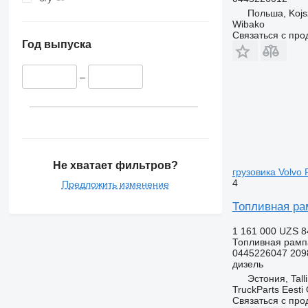
Польша, Koj
Wibako
Связаться с пр
Год выпуска
–
Не хватает фильтров?
грузовика Volvo 
4
Предложить изменение
Топливная рам
1 161 000 UZS
8
Топливная рамп
0445226047 209
дизель
Эстония, Tall
TruckParts Eesti
Связаться с пр