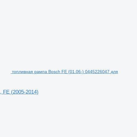
топливная рампа Bosch FE (01.06-) 0445226047 для
, FE (2005-2014)