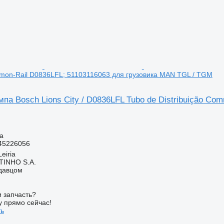
mmon-Rail D0836LFL; 51103116063 для грузовика MAN TGL / TGM
па Bosch Lions City / D0836LFL Tubo de Distribuição C
а
45226056
eiria
TINHO S.A.
одавцом
 запчасть?
у прямо сейчас!
ть