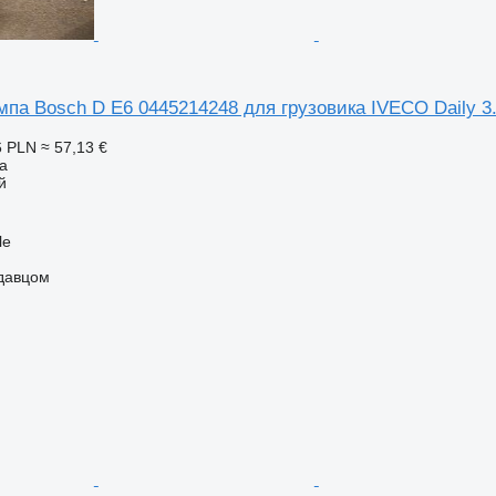
мпа Bosch D E6 0445214248 для грузовика IVECO Daily 3
6 PLN
≈ 57,13 €
а
й
le
одавцом