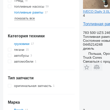
ТНВД
топливные насосы
IVECO Daily 3.0L
топливные рампы
4
показать все
Топливная ра
783 500 UZS
24
Категория техники
Топливная рамп
Состояние
новы
грузовики
0445214248
дизель
тягачи
Польша, Opo
автобусы
Truck Cores
Связаться с пр
автомобили
Тип запчасти
оригинальная запчасть
Марка