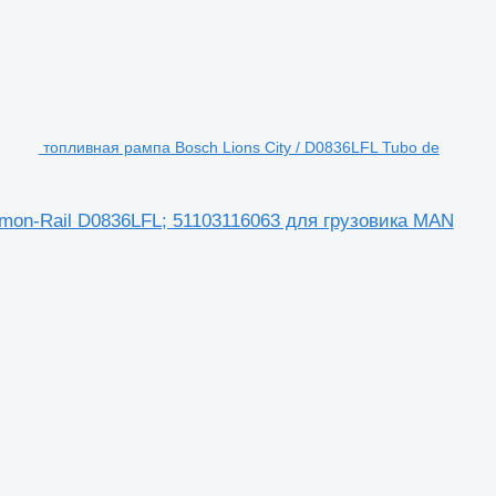
топливная рампа Bosch Lions City / D0836LFL Tubo de
ommon-Rail D0836LFL; 51103116063 для грузовика MAN