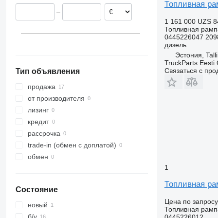
Румыния
Топливная рам
–
Польша
1 161 000 UZS
8
Португалия
Топливная рамп
0445226047 209
Нидерланды
дизель
Эстония, Tall
TruckParts Eesti
Связаться с пр
Тип объявления
продажа
от производителя
лизинг
кредит
рассрочка
trade-in (обмен с доплатой)
обмен
1
Топливная ра
Состояние
Цена по запросу
новый
Топливная рамп
б/у
0445226012