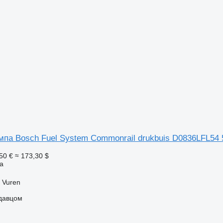
мпа Bosch Fuel System Commonrail drukbuis D0836LFL54 
50 €
≈ 173,30 $
а
 Vuren
одавцом