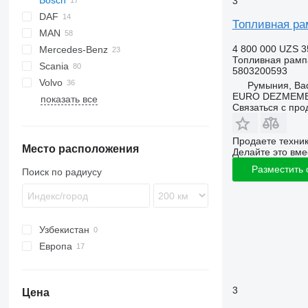
Bosch
3
DAF
Berlingo
Топливная ра
MAN
C-series
CF
Duster
Punto
1848
Daily
4 800 000 UZS
3
Mercedes-Benz
LF
3542D
EuroCargo
TGA
Топливная рамп
Scania
XF
Cargo
TGL
A-Class
308
Clio
5803200593
Volvo
F-MAX
TGM
Actros
Midlum
Румыния, Ba
EURO DEZMEMB
показать все
TGS
Atego
Premium
FH
Связаться с пр
TGX
MB
FM
Sprinter
FMX
Продаете техни
Место расположения
Делайте это вме
Разместить
Поиск по радиусу
Узбекистан
Европа
Италия
Эстония
3
Цена
Германия