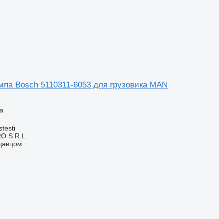
мпа Bosch 5110311-6053 для грузовика MAN
а
testi
O S.R.L.
одавцом