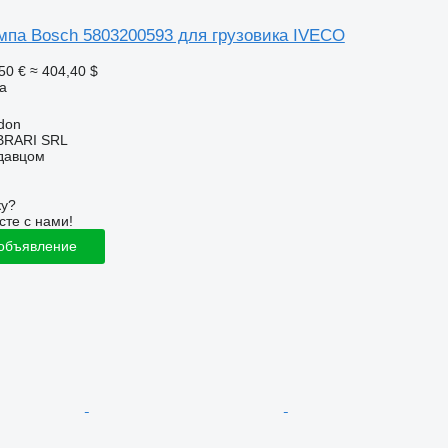
мпа Bosch 5803200593 для грузовика IVECO
50 €
≈ 404,40 $
а
don
RARI SRL
одавцом
ку?
сте с нами!
 объявление