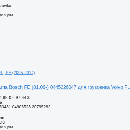
szówka
одавцом
FL, FE (2005-2014)
па Bosch FE (01.06-) 0445226047 для грузовика Volvo FL
4,68 €
≈ 97,84 $
а
80481 04903528 20795282
inn
 OÜ
одавцом