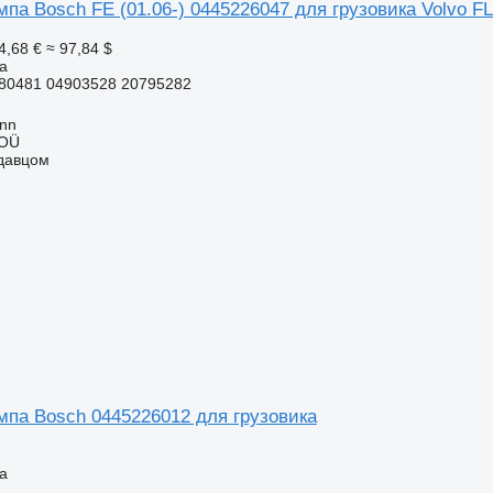
па Bosch FE (01.06-) 0445226047 для грузовика Volvo FL
4,68 €
≈ 97,84 $
а
80481 04903528 20795282
inn
 OÜ
одавцом
мпа Bosch 0445226012 для грузовика
а