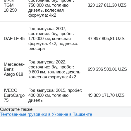
MAN
состояние: б/у, пробег:
TGM
750 000 км, топливо:
329 127 811,30 UZS
18.290
дизель, колесная
формула: 4x2
Год выпуска: 2007,
состояние: б/у, пробег:
DAF LF 45
170 000 км, колесная
47 997 805,81 UZS
формула: 4x2, подвеска:
рессора
Год выпуска: 2022,
Mercedes-
состояние: б/у, пробег:
Benz
699 396 599,01 UZS
9 600 км, топливо: дизель,
Atego 818
колесная формула: 4x2
IVECO
Год выпуска: 2015, пробег:
EuroCargo
400 000 км, топливо:
49 369 171,70 UZS
75
дизель
Смотрите также
Тентованные грузовики в Украине в Ташкенте