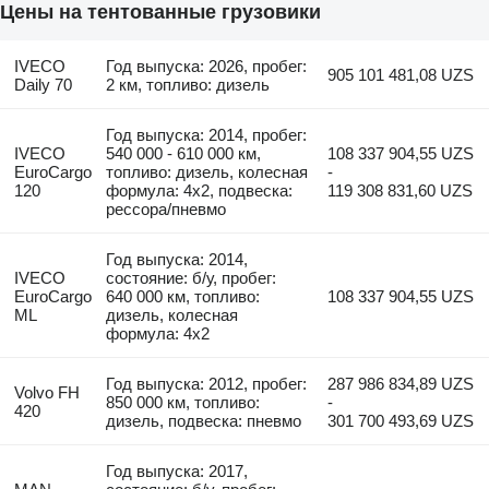
Цены на тентованные грузовики
IVECO
Год выпуска: 2026, пробег:
905 101 481,08 UZS
Daily 70
2 км, топливо: дизель
Год выпуска: 2014, пробег:
IVECO
540 000 - 610 000 км,
108 337 904,55 UZS
EuroCargo
топливо: дизель, колесная
-
120
формула: 4x2, подвеска:
119 308 831,60 UZS
рессора/пневмо
Год выпуска: 2014,
IVECO
состояние: б/у, пробег:
EuroCargo
640 000 км, топливо:
108 337 904,55 UZS
ML
дизель, колесная
формула: 4x2
Год выпуска: 2012, пробег:
287 986 834,89 UZS
Volvo FH
850 000 км, топливо:
-
420
дизель, подвеска: пневмо
301 700 493,69 UZS
Год выпуска: 2017,