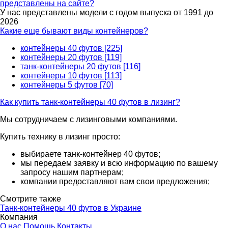
представлены на сайте?
У нас представлены модели с годом выпуска от 1991 до
2026
Какие еще бывают виды контейнеров?
контейнеры 40 футов [225]
контейнеры 20 футов [119]
танк-контейнеры 20 футов [116]
контейнеры 10 футов [113]
контейнеры 5 футов [70]
Как купить танк-контейнеры 40 футов в лизинг?
Мы сотрудничаем с лизинговыми компаниями.
Купить технику в лизинг просто:
выбираете танк-контейнер 40 футов;
мы передаем заявку и всю информацию по вашему
запросу нашим партнерам;
компании предоставляют вам свои предложения;
Смотрите также
Танк-контейнеры 40 футов в Украине
Компания
О нас
Помощь
Контакты