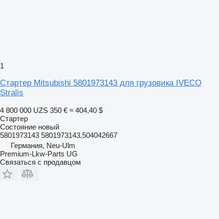
1
Стартер Mitsubishi 5801973143 для грузовика IVECO
Stralis
4 800 000 UZS
350 €
≈ 404,40 $
Стартер
Состояние
новый
5801973143 5801973143,504042667
Германия, Neu-Ulm
Premium-Lkw-Parts UG
Связаться с продавцом