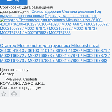
Сортировка
:
Дата размещения
Дата размещения
Сначала дорогие
Сначала дешевые
Год
выпуска - сначала новые
Год выпуска - сначала старые
1
Стартер Electromotor для грузовика Mitsubishi uzat
36100-41010 / 36100-41012 / 36100-41020 / M002T66871 /
M002T66872 / M002T66873 / M002T67871 / M002T67872 /
M002T67873 / M002T67881 / M002T67882 / M002T67883
Цена по запросу
Стартер
Румыния, Cristesti
ROYAL DRU AGRO S.R.L.
Связаться с продавцом