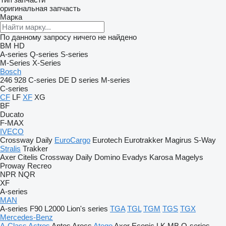
оригинальная запчасть
Марка
По данному запросу ничего не найдено
BM
HD
A-series
Q-series
S-series
M-Series
X-Series
Bosch
246
928
C-series
DE
D series
M-series
C-series
CF
LF
XF
XG
BF
Ducato
F-MAX
IVECO
Crossway
Daily
EuroCargo
Eurotech
Eurotrakker
Magirus
S-Way
Stralis
Trakker
Axer
Citelis
Crossway
Daily
Domino
Evadys
Karosa
Magelys
Proway
Recreo
NPR
NQR
XF
A-series
MAN
A-series
F90
L2000
Lion's series
TGA
TGL
TGM
TGS
TGX
Mercedes-Benz
A-Class
Actros
Antos
Arocs
Atego
Axor
Econic
LK
MB
O-series