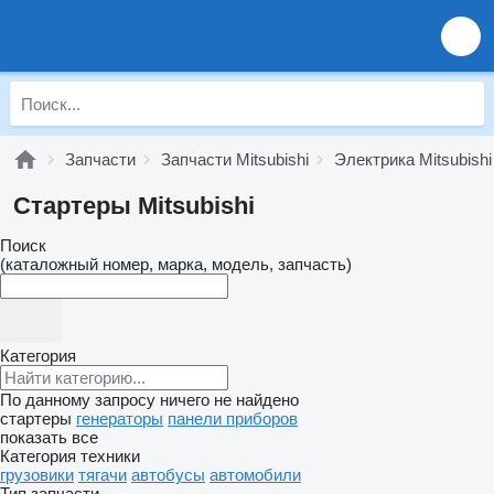
Запчасти
Запчасти Mitsubishi
Электрика Mitsubishi
Стартеры Mitsubishi
Поиск
(каталожный номер, марка, модель, запчасть)
Категория
По данному запросу ничего не найдено
стартеры
генераторы
панели приборов
показать все
Категория техники
грузовики
тягачи
автобусы
автомобили
Тип запчасти