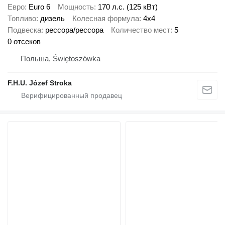
Евро
Euro 6
Мощность
170 л.с. (125 кВт)
Топливо
дизель
Колесная формула
4x4
Подвеска
рессора/рессора
Количество мест
5
0 отсеков
Польша, Świętoszówka
F.H.U. Józef Stroka