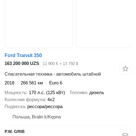
Ford Transit 350
163 200 000 UZS
11 900 €
≈ 13 750 $
Спасательная техника - автомобиль штабной
2018
266 561 км
Euro 6
Мощность
170 л.с. (125 кВт)
Топливо
дизель
Колесная формула
4x2
Подвеска
рессора/рессора
Польша, Bralin k/Kępna
P.W. GRIB