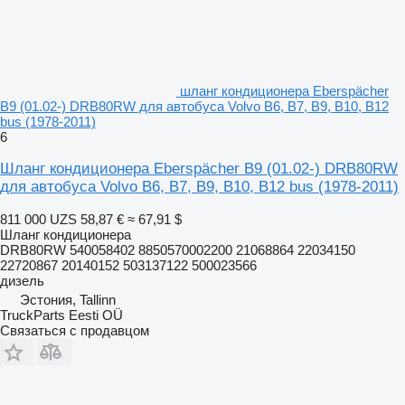
шланг кондиционера Eberspächer
B9 (01.02-) DRB80RW для автобуса Volvo B6, B7, B9, B10, B12
bus (1978-2011)
6
Шланг кондиционера Eberspächer B9 (01.02-) DRB80RW
для автобуса Volvo B6, B7, B9, B10, B12 bus (1978-2011)
811 000 UZS
58,87 €
≈ 67,91 $
Шланг кондиционера
DRB80RW 540058402 8850570002200 21068864 22034150
22720867 20140152 503137122 500023566
дизель
Эстония, Tallinn
TruckParts Eesti OÜ
Связаться с продавцом