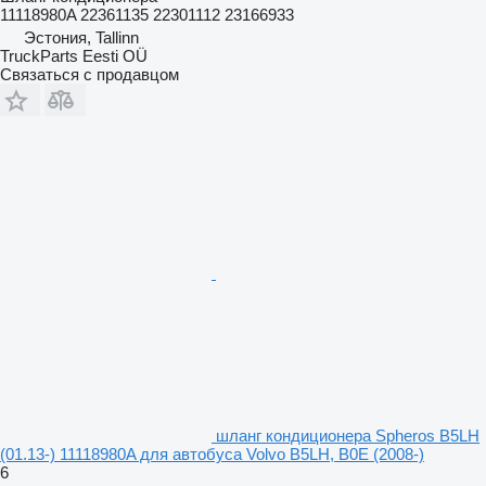
11118980A 22361135 22301112 23166933
Эстония, Tallinn
TruckParts Eesti OÜ
Связаться с продавцом
шланг кондиционера Spheros B5LH
(01.13-) 11118980A для автобуса Volvo B5LH, B0E (2008-)
6