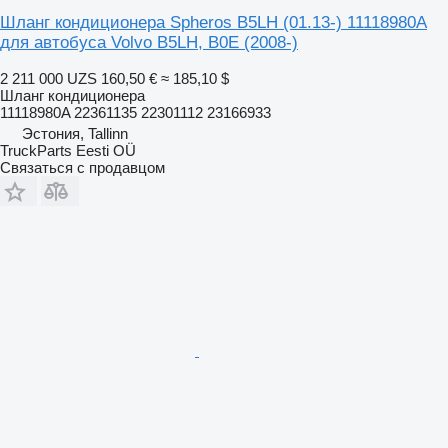
Шланг кондиционера Spheros B5LH (01.13-) 11118980A
для автобуса Volvo B5LH, B0E (2008-)
2 211 000 UZS
160,50 €
≈ 185,10 $
Шланг кондиционера
11118980A 22361135 22301112 23166933
Эстония, Tallinn
TruckParts Eesti OÜ
Связаться с продавцом