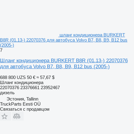
шланг кондиционера BURKERT
B8R (01.13-) 22070376 для автобуса Volvo B7, B8, B9, B12 bus
(2005-)
7
Шланг кондиционера BURKERT B8R (01.13-) 22070376
для автобуса Volvo B7, B8, B9, B12 bus (2005-)
688 800 UZS
50 €
≈ 57,67 $
Шланг кондиционера
22070376 23376661 23952467
дизель
Эстония, Tallinn
TruckParts Eesti OÜ
Связаться с продавцом