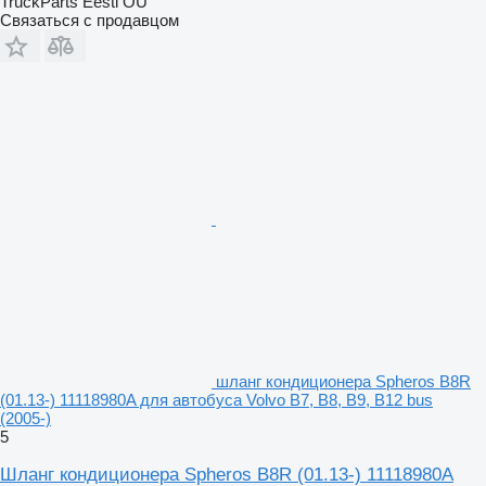
TruckParts Eesti OÜ
Связаться с продавцом
шланг кондиционера Spheros B8R
(01.13-) 11118980A для автобуса Volvo B7, B8, B9, B12 bus
(2005-)
5
Шланг кондиционера Spheros B8R (01.13-) 11118980A