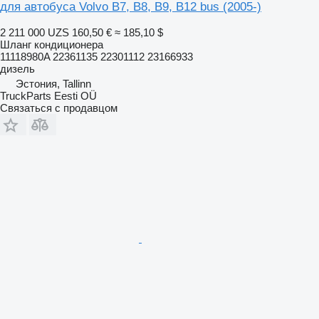
для автобуса Volvo B7, B8, B9, B12 bus (2005-)
2 211 000 UZS
160,50 €
≈ 185,10 $
Шланг кондиционера
11118980A 22361135 22301112 23166933
дизель
Эстония, Tallinn
TruckParts Eesti OÜ
Связаться с продавцом