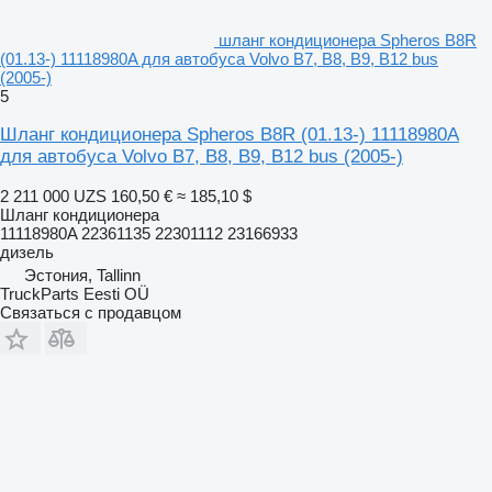
шланг кондиционера Spheros B8R
(01.13-) 11118980A для автобуса Volvo B7, B8, B9, B12 bus
(2005-)
5
Шланг кондиционера Spheros B8R (01.13-) 11118980A
для автобуса Volvo B7, B8, B9, B12 bus (2005-)
2 211 000 UZS
160,50 €
≈ 185,10 $
Шланг кондиционера
11118980A 22361135 22301112 23166933
дизель
Эстония, Tallinn
TruckParts Eesti OÜ
Связаться с продавцом