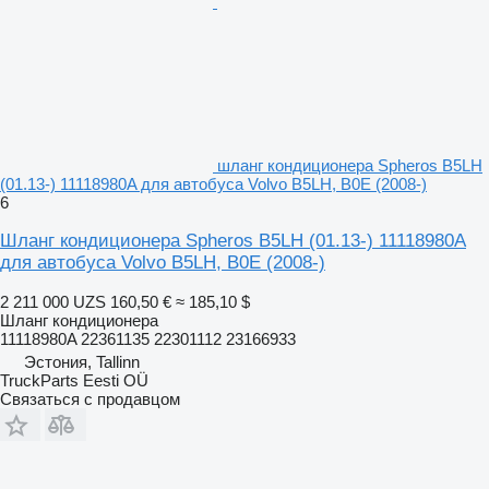
шланг кондиционера Spheros B5LH
(01.13-) 11118980A для автобуса Volvo B5LH, B0E (2008-)
6
Шланг кондиционера Spheros B5LH (01.13-) 11118980A
для автобуса Volvo B5LH, B0E (2008-)
2 211 000 UZS
160,50 €
≈ 185,10 $
Шланг кондиционера
11118980A 22361135 22301112 23166933
Эстония, Tallinn
TruckParts Eesti OÜ
Связаться с продавцом