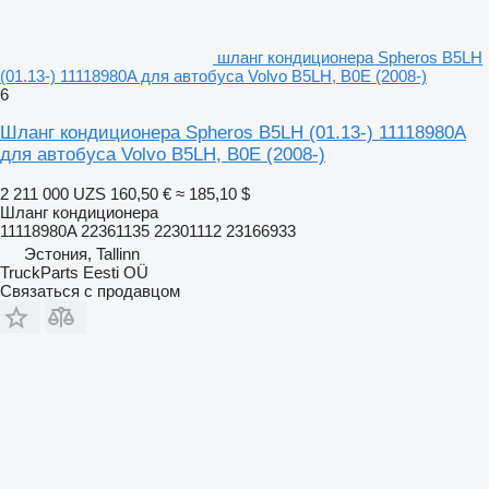
шланг кондиционера Spheros B5LH
(01.13-) 11118980A для автобуса Volvo B5LH, B0E (2008-)
6
Шланг кондиционера Spheros B5LH (01.13-) 11118980A
для автобуса Volvo B5LH, B0E (2008-)
2 211 000 UZS
160,50 €
≈ 185,10 $
Шланг кондиционера
11118980A 22361135 22301112 23166933
Эстония, Tallinn
TruckParts Eesti OÜ
Связаться с продавцом