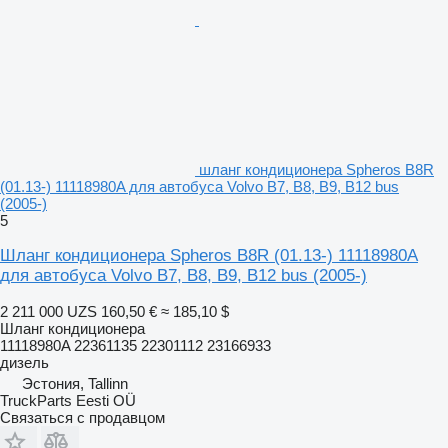
шланг кондиционера Spheros B8R
(01.13-) 11118980A для автобуса Volvo B7, B8, B9, B12 bus
(2005-)
5
Шланг кондиционера Spheros B8R (01.13-) 11118980A
для автобуса Volvo B7, B8, B9, B12 bus (2005-)
2 211 000 UZS
160,50 €
≈ 185,10 $
Шланг кондиционера
11118980A 22361135 22301112 23166933
дизель
Эстония, Tallinn
TruckParts Eesti OÜ
Связаться с продавцом