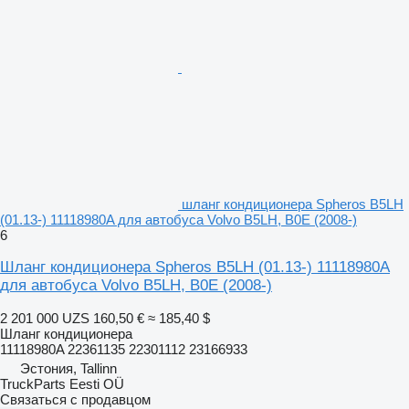
шланг кондиционера Spheros B5LH
(01.13-) 11118980A для автобуса Volvo B5LH, B0E (2008-)
6
Шланг кондиционера Spheros B5LH (01.13-) 11118980A
для автобуса Volvo B5LH, B0E (2008-)
2 201 000 UZS
160,50 €
≈ 185,40 $
Шланг кондиционера
11118980A 22361135 22301112 23166933
Эстония, Tallinn
TruckParts Eesti OÜ
Связаться с продавцом