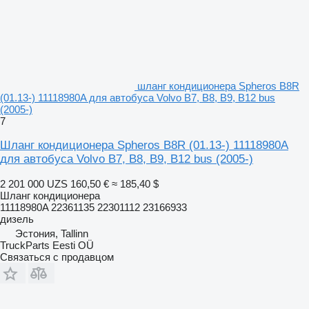
шланг кондиционера Spheros B8R
(01.13-) 11118980A для автобуса Volvo B7, B8, B9, B12 bus
(2005-)
7
Шланг кондиционера Spheros B8R (01.13-) 11118980A
для автобуса Volvo B7, B8, B9, B12 bus (2005-)
2 201 000 UZS
160,50 €
≈ 185,40 $
Шланг кондиционера
11118980A 22361135 22301112 23166933
дизель
Эстония, Tallinn
TruckParts Eesti OÜ
Связаться с продавцом