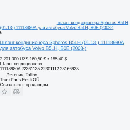
шланг кондиционера Spheros B5LH
(01.13-) 11118980A для автобуса Volvo B5LH, B0E (2008-)
6
Шланг кондиционера Spheros B5LH (01.13-) 11118980A
для автобуса Volvo B5LH, B0E (2008-)
2 201 000 UZS
160,50 €
≈ 185,40 $
Шланг кондиционера
11118980A 22361135 22301112 23166933
Эстония, Tallinn
TruckParts Eesti OÜ
Связаться с продавцом