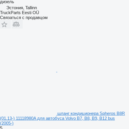
дизель
Эстония, Tallinn
TruckParts Eesti OÜ
Связаться с продавцом
шланг кондиционера Spheros B8R
(01.13-) 11118980A для автобуса Volvo B7, B8, B9, B12 bus
(2005-)
5