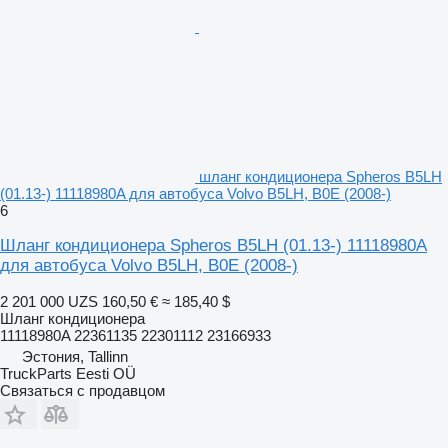
шланг кондиционера Spheros B5LH
(01.13-) 11118980A для автобуса Volvo B5LH, B0E (2008-)
6
Шланг кондиционера Spheros B5LH (01.13-) 11118980A
для автобуса Volvo B5LH, B0E (2008-)
2 201 000 UZS
160,50 €
≈ 185,40 $
Шланг кондиционера
11118980A 22361135 22301112 23166933
Эстония, Tallinn
TruckParts Eesti OÜ
Связаться с продавцом