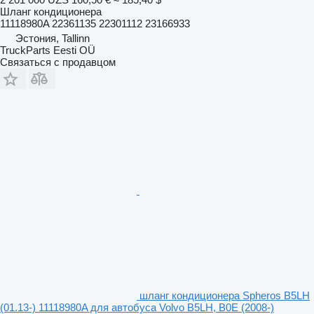
Шланг кондиционера
11118980A 22361135 22301112 23166933
Эстония, Tallinn
TruckParts Eesti OÜ
Связаться с продавцом
шланг кондиционера Spheros B5LH
(01.13-) 11118980A для автобуса Volvo B5LH, B0E (2008-)