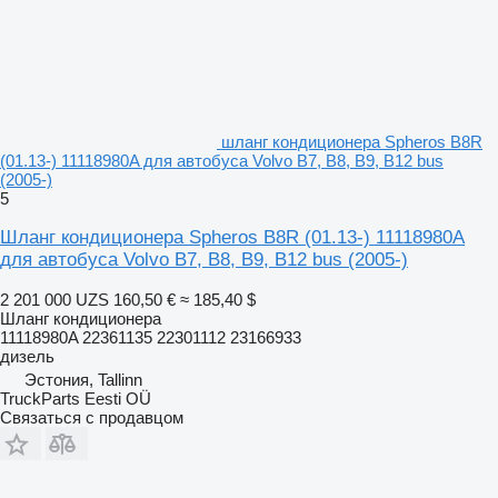
шланг кондиционера Spheros B8R
(01.13-) 11118980A для автобуса Volvo B7, B8, B9, B12 bus
(2005-)
5
Шланг кондиционера Spheros B8R (01.13-) 11118980A
для автобуса Volvo B7, B8, B9, B12 bus (2005-)
2 201 000 UZS
160,50 €
≈ 185,40 $
Шланг кондиционера
11118980A 22361135 22301112 23166933
дизель
Эстония, Tallinn
TruckParts Eesti OÜ
Связаться с продавцом