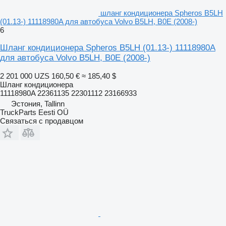
шланг кондиционера Spheros B5LH
(01.13-) 11118980A для автобуса Volvo B5LH, B0E (2008-)
6
Шланг кондиционера Spheros B5LH (01.13-) 11118980A
для автобуса Volvo B5LH, B0E (2008-)
2 201 000 UZS
160,50 €
≈ 185,40 $
Шланг кондиционера
11118980A 22361135 22301112 23166933
Эстония, Tallinn
TruckParts Eesti OÜ
Связаться с продавцом