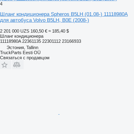
4
Шланг кондиционера Spheros B5LH (01.08-) 11118980A
для автобуса Volvo B5LH, B0E (2008-)
2 201 000 UZS
160,50 €
≈ 185,40 $
Шланг кондиционера
11118980A 22361135 22301112 23166933
Эстония, Tallinn
TruckParts Eesti OÜ
Связаться с продавцом