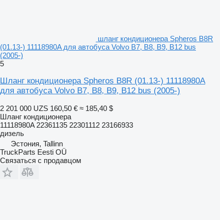
шланг кондиционера Spheros B8R
(01.13-) 11118980A для автобуса Volvo B7, B8, B9, B12 bus
(2005-)
5
Шланг кондиционера Spheros B8R (01.13-) 11118980A
для автобуса Volvo B7, B8, B9, B12 bus (2005-)
2 201 000 UZS
160,50 €
≈ 185,40 $
Шланг кондиционера
11118980A 22361135 22301112 23166933
дизель
Эстония, Tallinn
TruckParts Eesti OÜ
Связаться с продавцом