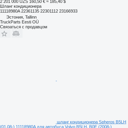
2 201 000 UZS
160,50 €
≈ 185,40 $
Шланг кондиционера
11118980A 22361135 22301112 23166933
Эстония, Tallinn
TruckParts Eesti OÜ
Связаться с продавцом
шланг кондиционера Spheros B5LH
(01.08-) 11118980A для автобуса Volvo B5LH, B0E (2008-)