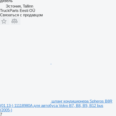
дизель
Эстония, Tallinn
TruckParts Eesti OÜ
Связаться с продавцом
шланг кондиционера Spheros B8R
(01.13-) 11118980A для автобуса Volvo B7, B8, B9, B12 bus
(2005-)
7