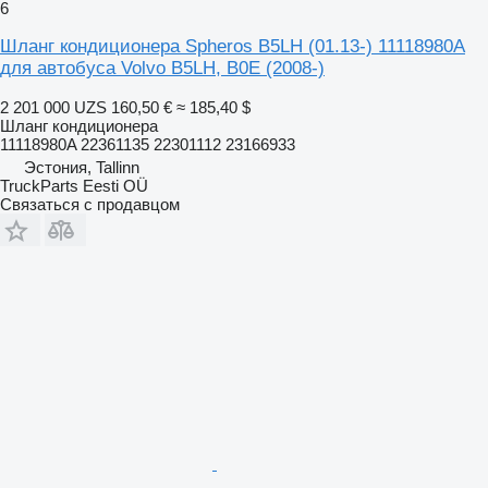
6
Шланг кондиционера Spheros B5LH (01.13-) 11118980A
для автобуса Volvo B5LH, B0E (2008-)
2 201 000 UZS
160,50 €
≈ 185,40 $
Шланг кондиционера
11118980A 22361135 22301112 23166933
Эстония, Tallinn
TruckParts Eesti OÜ
Связаться с продавцом