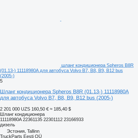
шланг кондиционера Spheros B8R
(01.13-) 11118980A для автобуса Volvo B7, B8, B9, B12 bus
(2005-)
5
Шланг кондиционера Spheros B8R (01.13-) 11118980A
для автобуса Volvo B7, B8, B9, B12 bus (2005-)
2 201 000 UZS
160,50 €
≈ 185,40 $
Шланг кондиционера
11118980A 22361135 22301112 23166933
дизель
Эстония, Tallinn
TruckParts Eesti OÜ