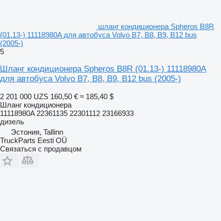
шланг кондиционера Spheros B8R
(01.13-) 11118980A для автобуса Volvo B7, B8, B9, B12 bus
(2005-)
5
Шланг кондиционера Spheros B8R (01.13-) 11118980A
для автобуса Volvo B7, B8, B9, B12 bus (2005-)
2 201 000 UZS
160,50 €
≈ 185,40 $
Шланг кондиционера
11118980A 22361135 22301112 23166933
дизель
Эстония, Tallinn
TruckParts Eesti OÜ
Связаться с продавцом