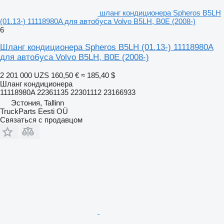
шланг кондиционера Spheros B5LH
(01.13-) 11118980A для автобуса Volvo B5LH, B0E (2008-)
6
Шланг кондиционера Spheros B5LH (01.13-) 11118980A
для автобуса Volvo B5LH, B0E (2008-)
2 201 000 UZS
160,50 €
≈ 185,40 $
Шланг кондиционера
11118980A 22361135 22301112 23166933
Эстония, Tallinn
TruckParts Eesti OÜ
Связаться с продавцом