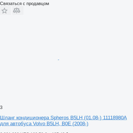
Связаться с продавцом
3
Шланг кондиционера Spheros B5LH (01.08-) 11118980A
для автобуса Volvo B5LH, B0E (2008-)