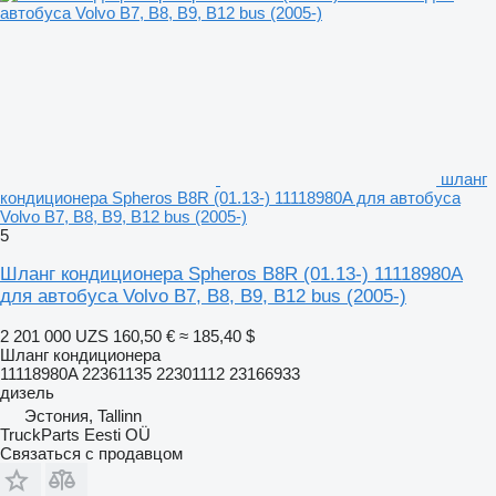
шланг
кондиционера Spheros B8R (01.13-) 11118980A для автобуса
Volvo B7, B8, B9, B12 bus (2005-)
5
Шланг кондиционера Spheros B8R (01.13-) 11118980A
для автобуса Volvo B7, B8, B9, B12 bus (2005-)
2 201 000 UZS
160,50 €
≈ 185,40 $
Шланг кондиционера
11118980A 22361135 22301112 23166933
дизель
Эстония, Tallinn
TruckParts Eesti OÜ
Связаться с продавцом