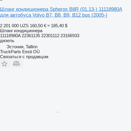
Шланг кондиционера Spheros B8R (01.13-) 11118980A
для автобуса Volvo B7, B8, B9, B12 bus (2005-)
2 201 000 UZS
160,50 €
≈ 185,40 $
Шланг кондиционера
11118980A 22361135 22301112 23166933
дизель
Эстония, Tallinn
TruckParts Eesti OÜ
Связаться с продавцом