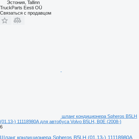
Эстония, Tallinn
TruckParts Eesti OÜ
Связаться с продавцом
шланг кондиционера Spheros B5LH
(01.13-) 11118980A для автобуса Volvo B5LH, B0E (2008-)
6
Шланг кондиционера Spheros B5LH (01.13-) 11118980A