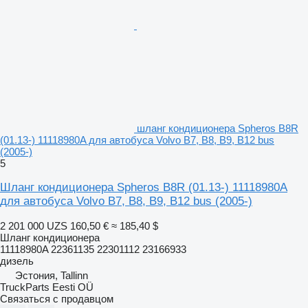
шланг кондиционера Spheros B8R
(01.13-) 11118980A для автобуса Volvo B7, B8, B9, B12 bus
(2005-)
5
Шланг кондиционера Spheros B8R (01.13-) 11118980A
для автобуса Volvo B7, B8, B9, B12 bus (2005-)
2 201 000 UZS
160,50 €
≈ 185,40 $
Шланг кондиционера
11118980A 22361135 22301112 23166933
дизель
Эстония, Tallinn
TruckParts Eesti OÜ
Связаться с продавцом