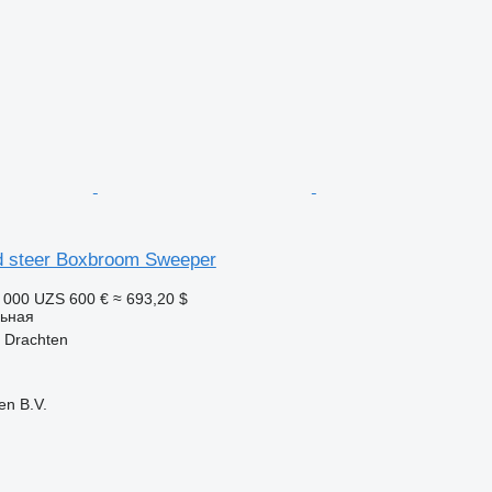
d steer Boxbroom Sweeper
 000 UZS
600 €
≈ 693,20 $
ьная
 Drachten
en B.V.