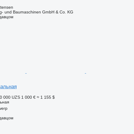
ttensen
ug- und Baumaschinen GmbH & Co. KG
одавцом
нальная
0 000 UZS
1 000 €
≈ 1 155 $
ьная
werp
одавцом