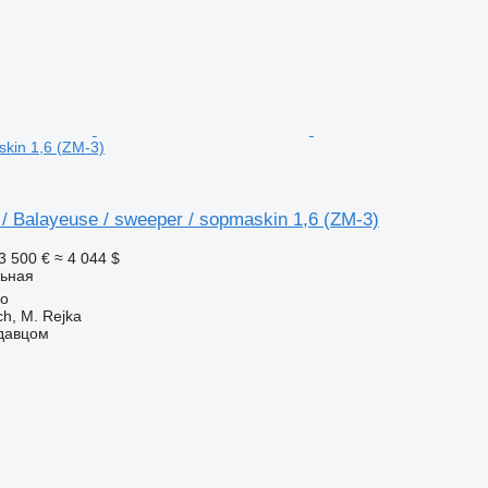
kin 1,6 (ZM-3)
/ Balayeuse / sweeper / sopmaskin 1,6 (ZM-3)
3 500 €
≈ 4 044 $
ьная
no
ch, M. Rejka
одавцом