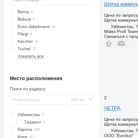
Щетка комму
Bema
Цена по запросу
Bobcat
Щетка коммунал
Узбекистан, 
Euro-Jabelmann
CK
MT
Midex Profi Team
Fliegl
Связаться с пр
Kärcher
Citymaster
R-series
Robot
Tuchel
Turbonet
Challenger
Swingo
показать все
W-series
Место расположения
Поиск по радиусу
2
ЧЕТРА
Узбекистан
Цена по запросу
Ташкент
Щетка коммунал
Европа
Узбекистан, 
ООО "Eurolux"
Азия
Нидерланды