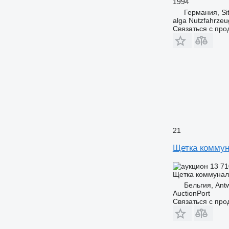
1994
Германия, Si
alga Nutzfahrze
Связаться с пр
21
Щетка комму
13 71
Щетка коммунал
Бельгия, Ant
AuctionPort
Связаться с пр