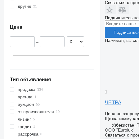
Связаться с пр
другие
Германия
Турция
Польша
Арабские Эмираты
Украина
Подпишитесь на
Норвегия
Китай
Цена
Дания
Азербайджан
Подписатьс
Италия
Нажимая, вы со
–
Финляндия
Франция
показать все
Тип объявления
продажа
1
аренда
ЧЕТРА
аукцион
от производителя
Цена по запросу
Щетка коммунал
лизинг
Узбекистан, 
кредит
ООО "Eurolux"
рассрочка
Связаться с пр