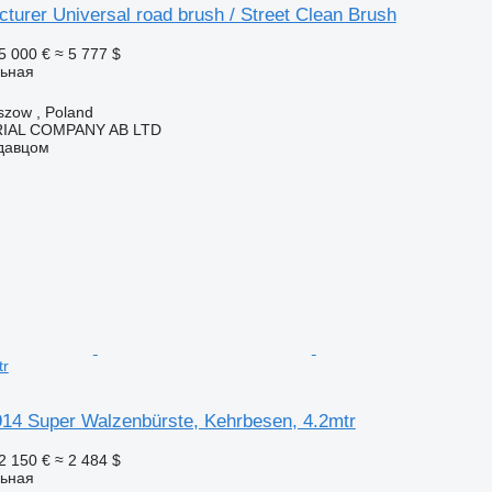
urer Universal road brush / Street Clean Brush
5 000 €
≈ 5 777 $
ьная
zow , Poland
IAL COMPANY AB LTD
одавцом
tr
14 Super Walzenbürste, Kehrbesen, 4.2mtr
2 150 €
≈ 2 484 $
ьная