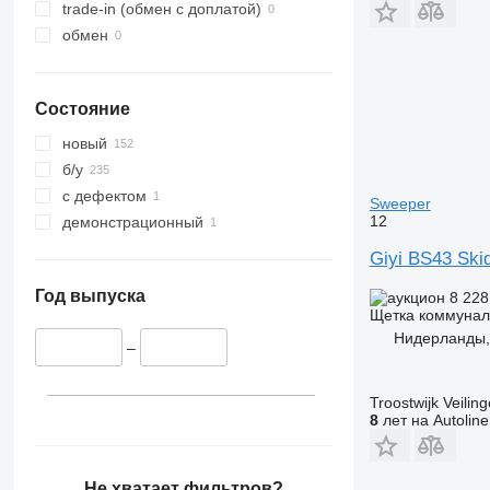
trade-in (обмен с доплатой)
обмен
Состояние
новый
б/у
с дефектом
Sweeper
12
демонстрационный
Giyi BS43 Ski
Год выпуска
8 228
Щетка коммунал
Нидерланды,
–
Troostwijk Veiling
8
лет на Autoline
Не хватает фильтров?