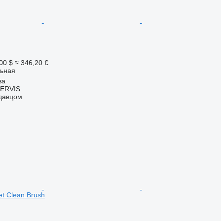
00 $
≈ 346,20 €
ьная
ва
ERVIS
одавцом
eet Clean Brush