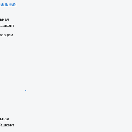
нальная
ьная
Ташкент
одавцом
ьная
Ташкент