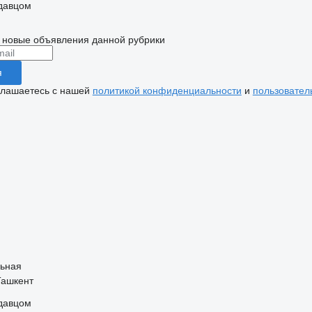
одавцом
 новые объявления данной рубрики
я
глашаетесь с нашей
политикой конфиденциальности
и
пользовател
ьная
Ташкент
одавцом