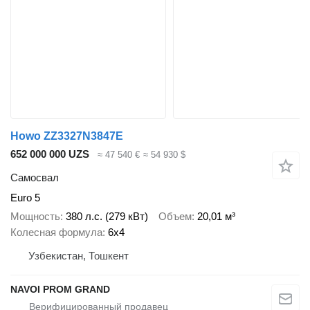
Howo ZZ3327N3847E
652 000 000 UZS
≈ 47 540 €
≈ 54 930 $
Самосвал
Euro 5
Мощность
380 л.с. (279 кВт)
Объем
20,01 м³
Колесная формула
6x4
Узбекистан, Тошкент
NAVOI PROM GRAND