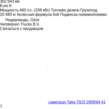
302 643 км
Euro 6
Мощность
460 л.с. (338 кВт)
Топливо
дизель
Грузопод.
20 480 кг
Колесная формула
6x6
Подвеска
пневмо/пневмо
Нидерланды, Gilze
Versteijnen Trucks B.V.
Связаться с продавцом
самосвал Tatra T815 290R84 41
7