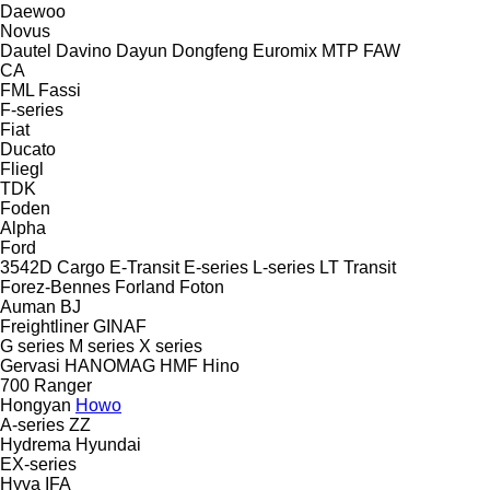
Daewoo
Novus
Dautel
Davino
Dayun
Dongfeng
Euromix MTP
FAW
CA
FML
Fassi
F-series
Fiat
Ducato
Fliegl
TDK
Foden
Alpha
Ford
3542D
Cargo
E-Transit
E-series
L-series
LT
Transit
Forez-Bennes
Forland
Foton
Auman
BJ
Freightliner
GINAF
G series
M series
X series
Gervasi
HANOMAG
HMF
Hino
700
Ranger
Hongyan
Howo
A-series
ZZ
Hydrema
Hyundai
EX-series
Hyva
IFA