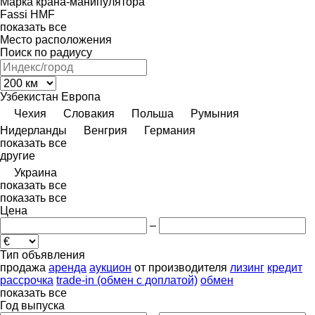
Марка крана-манипулятора
Fassi
HMF
показать все
Место расположения
Поиск по радиусу
Узбекистан
Европа
Чехия
Словакия
Польша
Румыния
Нидерланды
Венгрия
Германия
показать все
другие
Украина
показать все
показать все
Цена
–
Тип объявления
продажа
аренда
аукцион
от производителя
лизинг
кредит
рассрочка
trade-in (обмен с доплатой)
обмен
показать все
Год выпуска