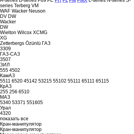
A-series
B-series
F89
FE
FH
FL
FM
FMX
L-series
N-series
S-
series
Terberg
VM
WAF
Wacker Neuson
DV
DW
Wacker
DW
Wielton
Wilcox
XCMG
XG
Zetterbergs
Özünlü
ГАЗ
3309
ГАЗ-САЗ
3507
ЗИЛ
555
4502
КамАЗ
5511
6520
45142
53215
55102
55111
65111
65115
КрАЗ
255
256
6510
МАЗ
5340
53371
551605
Урал
4320
показать все
Кран-манипулятор
Кран-манипулятор