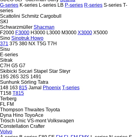
G-series
K-series
L-series
LB
P-series
R-series
S-series
T-
series
Scattolini
Schmitz Cargobull
SKI
Schwarzmüller
Shacman
F2000
F3000
H3000
L3000
M3000
X3000
X5000
Sino
Sinotruk Howo
371
375
380
NX
T5G
T7H
Sisu
E-series
Sitrak
C7H
G5
G7
Skibicki
Socari
Stapel
Star
Steyr
19S
26S
32S
1491
Sunhunk
Sörling
Tatra
148
163
815
Jamal
Phoenix
T-series
T158
T815
Terberg
FL
FM
Thompson
Thwaites
Toyota
Dyna
Hino
ToyoAce
Trösch
Unic
VS-mont
Volkswagen
Constellation
Crafter
Volvo