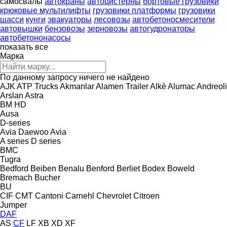
самосвалы
автокраны
автоцистерны
бортовые грузовики
крюковые мультилифты
грузовики платформы
грузовики
шасси
кунги
эвакуаторы
лесовозы
автобетоносмесители
автовышки
бензовозы
зерновозы
автогудронаторы
автобетононасосы
показать все
Марка
По данному запросу ничего не найдено
AJK
ATP Trucks
Akmanlar
Alamen Trailer
Alkè
Alumac
Andreoli
Arslan
Astra
BM
HD
Ausa
D-series
Avia Daewoo
Avia
A series
D series
BMC
Tugra
Bedford
Beiben
Benalu
Benford
Berliet
Bodex
Boweld
Bremach
Bucher
BU
CIF
CMT
Cantoni
Carnehl
Chevrolet
Citroen
Jumper
DAF
AS
CF
LF
XB
XD
XF