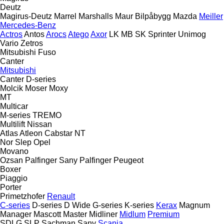
Deutz
Magirus-Deutz
Marrel
Marshalls
Maur Bilpåbygg
Mazda
Meiller
Mercedes-Benz
Actros
Antos
Arocs
Atego
Axor
LK
MB
SK
Sprinter
Unimog
Vario
Zetros
Mitsubishi Fuso
Canter
Mitsubishi
Canter
D-series
Molcik
Moser
Moxy
MT
Multicar
M-series
TREMO
Multilift
Nissan
Atlas
Atleon
Cabstar
NT
Nor Slep
Opel
Movano
Ozsan
Palfinger Sany
Palfinger
Peugeot
Boxer
Piaggio
Porter
Primetzhofer
Renault
C-series
D-series
D Wide
G-series
K-series
Kerax
Magnum
Manager
Mascott
Master
Midliner
Midlum
Premium
SDLG
SLP
Sachman
Sany
Scania