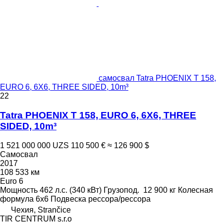
самосвал Tatra PHOENIX T 158,
EURO 6, 6X6, THREE SIDED, 10m³
22
Tatra PHOENIX T 158, EURO 6, 6X6, THREE
SIDED, 10m³
1 521 000 000 UZS
110 500 €
≈ 126 900 $
Самосвал
2017
108 533 км
Euro 6
Мощность
462 л.с. (340 кВт)
Грузопод.
12 900 кг
Колесная
формула
6x6
Подвеска
рессора/рессора
Чехия, Strančice
TIR CENTRUM s.r.o