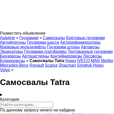
Разместить объявление
Autoline
»
Грузовики
»
Самосвалы
Бортовые грузовики
Автофургоны
Грузовики шасси
Авторефрижераторы
Крюковые мультилифты
Грузовики шторы
Автовозы
Эвакуаторы
Грузовики платформы
Тентованные грузовики
Бензовозы
Автоцистерны
Контейнеровозы
Лесовозы
Бункеровозы
»
Самосвалы Tatra
Howo
IVECO
MAN
Meiller
Mercedes-Benz
Renault
Scania
Shacman
Sinotruk Howo
Volvo
»
Самосвалы Tatra
Категория
По данному запросу ничего не найдено