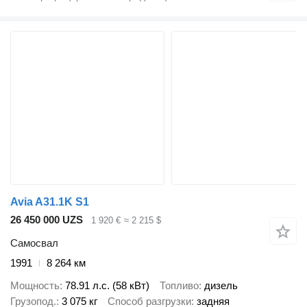
Avia A31.1K S1
26 450 000 UZS
1 920 €
≈ 2 215 $
Самосвал
1991
8 264 км
Мощность
78.91 л.с. (58 кВт)
Топливо
дизель
Грузопод.
3 075 кг
Способ разгрузки
задняя