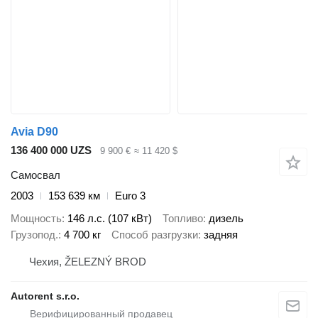
Avia D90
136 400 000 UZS
9 900 €
≈ 11 420 $
Самосвал
2003
153 639 км
Euro 3
Мощность
146 л.с. (107 кВт)
Топливо
дизель
Грузопод.
4 700 кг
Способ разгрузки
задняя
Чехия, ŽELEZNÝ BROD
Autorent s.r.o.