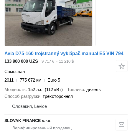
Avia D75-160 trojstranný vyklápač manual E5 VIN 794
133 900 000 UZS
9 717 €
≈ 11 210 $
Самосвал
2011
775 672 км
Euro 5
Мощность
152 л.с. (112 кВт)
Топливо
дизель
Способ разгрузки
трехсторонняя
Словакия, Levice
SLOVAK FINANCE s.r.o.