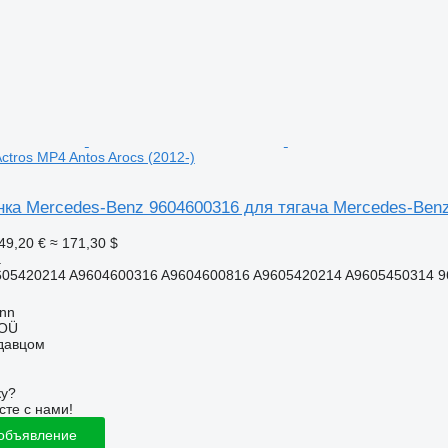
ctros MP4 Antos Arocs (2012-)
ка Mercedes-Benz 9604600316 для тягача Mercedes-Benz 
49,20 €
≈ 171,30 $
а
605420214 A9604600316 A9604600816 A9605420214 A9605450314 
inn
 OÜ
одавцом
ку?
сте с нами!
 объявление