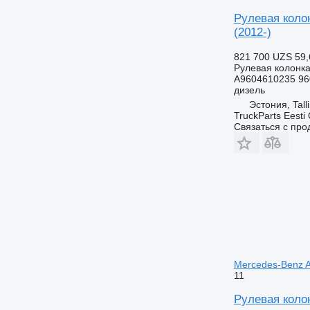
Рулевая колон
(2012-)
821 700 UZS
59,
Рулевая колонк
A9604610235 96
дизель
Эстония, Tall
TruckParts Eesti
Связаться с пр
Mercedes-Benz A
11
Рулевая колон