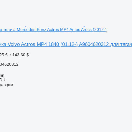
 тягача Mercedes-Benz Actros MP4 Antos Arocs (2012-)
ка Volvo Actros MP4 1840 (01.12-) A9604620312 для тяга
25 €
≈ 143,60 $
а
04620312
inn
 OÜ
одавцом