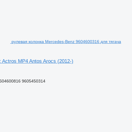
рулевая колонка Mercedes-Benz 9604600316 для тягача
Actros MP4 Antos Arocs (2012-)
9604600816 9605450314