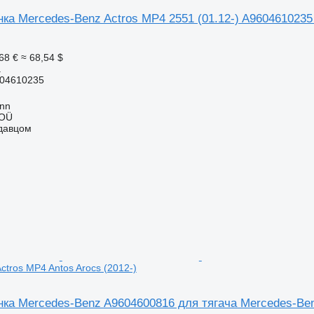
ка Mercedes-Benz Actros MP4 2551 (01.12-) A9604610235
68 €
≈ 68,54 $
а
04610235
inn
 OÜ
одавцом
ctros MP4 Antos Arocs (2012-)
ка Mercedes-Benz A9604600816 для тягача Mercedes-Benz