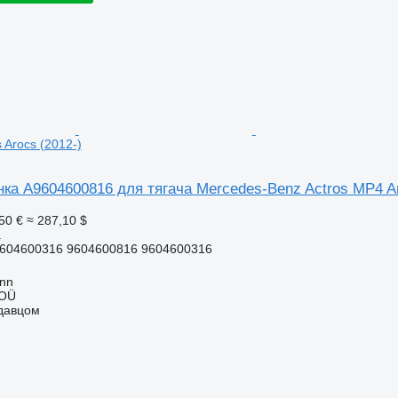
 Arocs (2012-)
ка A9604600816 для тягача Mercedes-Benz Actros MP4 An
50 €
≈ 287,10 $
а
604600316 9604600816 9604600316
inn
 OÜ
одавцом