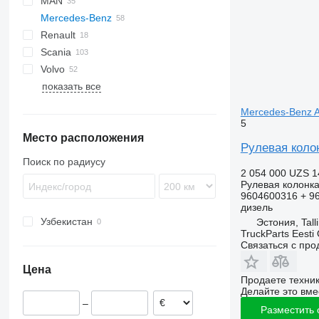
MAN
CF
F-MAX
S-Way
Mercedes-Benz
LF
Stralis
L2000
Renault
XF
Trakker
LE
Actros
Canter
Scania
XG
TGA
Antos
Magnum
Actros 1832
Volvo
TGL
Arocs
Midlum
P-series
Actros 2545
показать все
TGM
Atego
Premium
R-series
FE
Actros 2551
TGS
Axor
T-series
FH
Atego 1318
Mercedes-Benz A
TGX
Econic
FL
Axor 1840
5
Место расположения
FM
Econic 1828
Рулевая колон
FMX
Econic 2629
Поиск по радиусу
VNL
Econic 2633
2 054 000 UZS
1
Рулевая колонк
9604600316 + 9
дизель
Узбекистан
Эстония, Tall
TruckParts Eesti
Связаться с пр
Цена
Продаете техни
Делайте это вме
–
Разместить