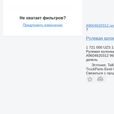
Не хватает фильтров?
Предложить изменение
A9604620312 для
7
Рулевая колон
1 721 000 UZS
1
Рулевая колонк
A9604620312 96
дизель
Эстония, Tall
TruckParts Eesti
Связаться с пр