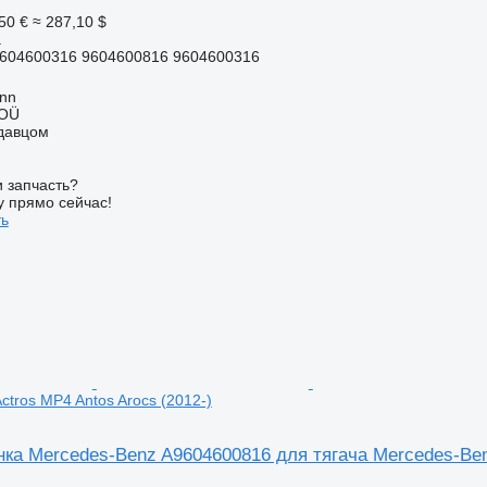
50 €
≈ 287,10 $
а
604600316 9604600816 9604600316
inn
 OÜ
одавцом
 запчасть?
у прямо сейчас!
ть
ctros MP4 Antos Arocs (2012-)
ка Mercedes-Benz A9604600816 для тягача Mercedes-Benz