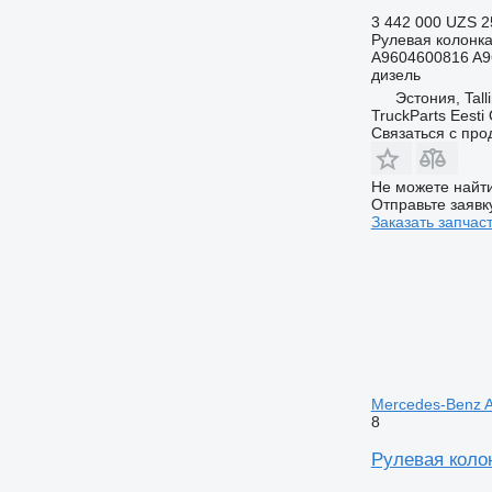
3 442 000 UZS
2
Рулевая колонк
A9604600816 A9
дизель
Эстония, Tall
TruckParts Eesti
Связаться с пр
Не можете найти
Отправьте заявк
Заказать запчас
Mercedes-Benz A
8
Рулевая колон