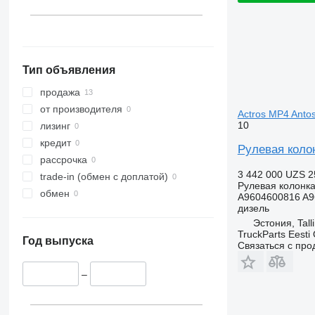
Тип объявления
продажа
от производителя
Actros MP4 Antos
10
лизинг
кредит
Рулевая колон
рассрочка
3 442 000 UZS
2
trade-in (обмен с доплатой)
Рулевая колонк
обмен
A9604600816 A9
дизель
Эстония, Tall
TruckParts Eesti
Год выпуска
Связаться с пр
–