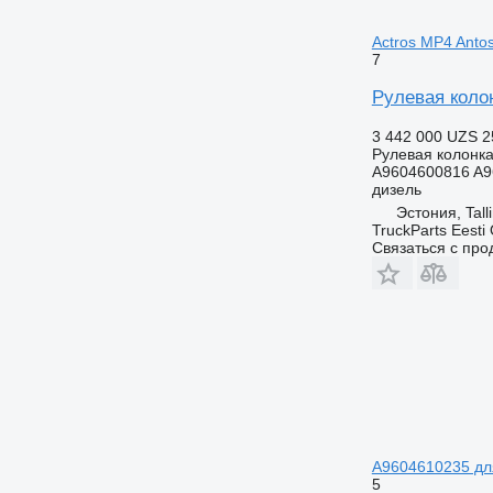
Actros MP4 Antos
7
Рулевая колон
3 442 000 UZS
2
Рулевая колонк
A9604600816 A9
дизель
Эстония, Tall
TruckParts Eesti
Связаться с пр
A9604610235 для
5