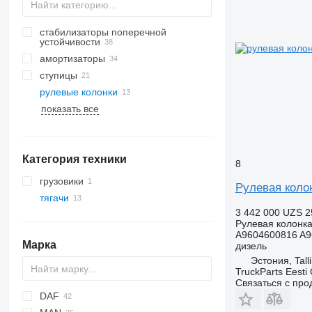
стабилизаторы поперечной
устойчивости
амортизаторы
ступицы
рулевые колонки
показать все
Категория техники
8
грузовики
Рулевая колон
тягачи
3 442 000 UZS
2
Рулевая колонк
A9604600816 A9
Марка
дизель
Эстония, Tall
TruckParts Eesti
Связаться с пр
DAF