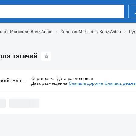
асти Mercedes-Benz Antos
Ходовая Mercedes-Benz Antos
Рул
для тягачей
Сортировка
:
Дата размещения
ений:
Рулевые колонки Mercedes-Benz Antos для тягачей
Дата размещения
Сначала дорогие
Сначала деше