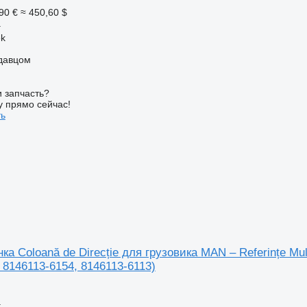
90 €
≈ 450,60 $
а
ek
одавцом
 запчасть?
у прямо сейчас!
ть
ка Coloană de Direcție для грузовика MAN – Referințe Mul
 8146113-6154, 8146113-6113)
а