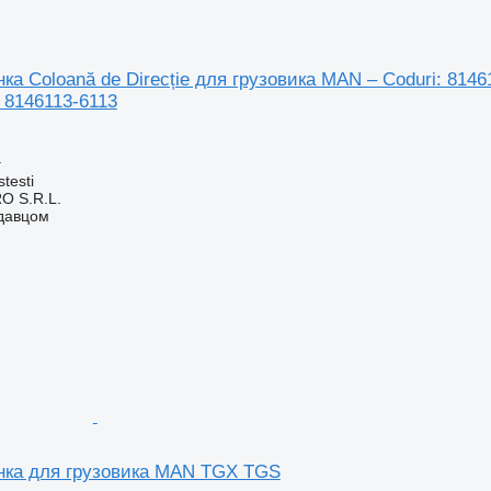
ка Coloană de Direcție для грузовика MAN – Coduri: 8146
 8146113-6113
а
testi
O S.R.L.
одавцом
нка для грузовика MAN TGX TGS