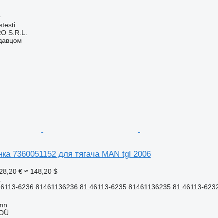
а
testi
O S.R.L.
одавцом
ка 7360051152 для тягача MAN tgl 2006
28,20 €
≈ 148,20 $
а
6113-6236 81461136236 81.46113-6235 81461136235 81.46113-6232
inn
 OÜ