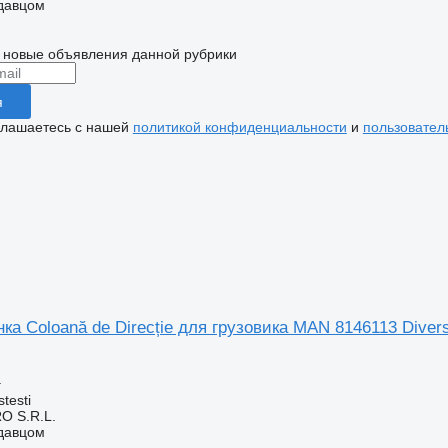
одавцом
 новые объявления данной рубрики
я
глашаетесь с нашей
политикой конфиденциальности
и
пользовател
ка Coloană de Direcție для грузовика MAN 8146113 Diver
а
testi
O S.R.L.
одавцом