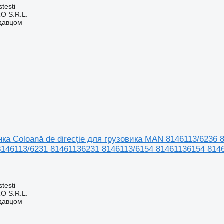
testi
O S.R.L.
одавцом
ка Coloană de direcție для грузовика MAN 8146113/6236
146113/6231 81461136231 8146113/6154 81461136154 8146
а
testi
O S.R.L.
одавцом