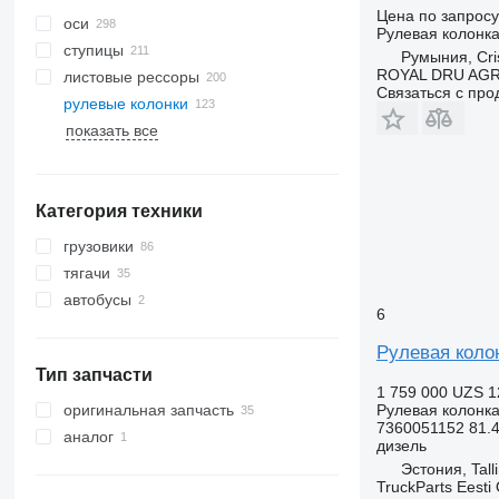
Цена по запросу
оси
Рулевая колонк
ступицы
Румыния, Cris
ROYAL DRU AGR
листовые рессоры
Связаться с пр
рулевые колонки
показать все
Категория техники
грузовики
тягачи
автобусы
6
Рулевая колон
Тип запчасти
1 759 000 UZS
1
оригинальная запчасть
Рулевая колонк
7360051152 81.4
аналог
дизель
Эстония, Tall
TruckParts Eesti