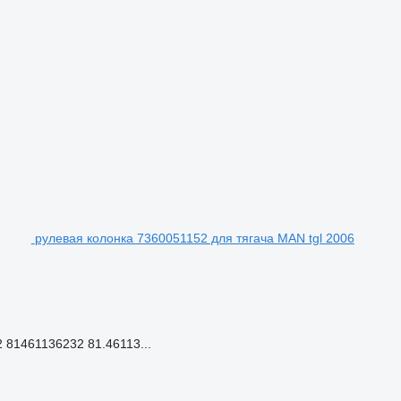
рулевая колонка 7360051152 для тягача MAN tgl 2006
 81461136232 81.46113...