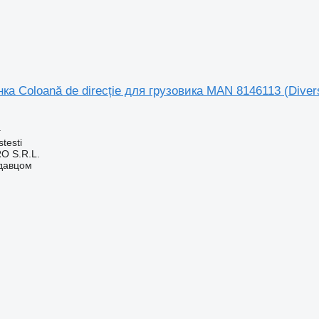
ка Coloană de direcție для грузовика MAN 8146113 (Diver
а
testi
O S.R.L.
одавцом