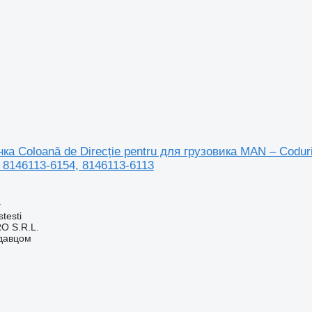
ка Coloană de Direcție pentru для грузовика MAN – Codur
 8146113-6154, 8146113-6113
а
testi
O S.R.L.
одавцом