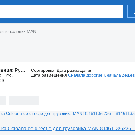
евые колонки MAN
ления:
Рулевые колонки MAN
Сортировка
:
Дата размещения
Дата размещения
Сначала дорогие
Сначала деше
0 UZS -
ZS
ка Coloană de direcție для грузовика MAN 8146113/6236 –