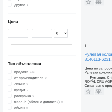
другие
Дания
Tourismo
Португалия
Украина
Travego
Румыния
Unimog
Цена
Эстония
Польша
–
Италия
Литва
1
Бельгия
показать все
Рулевая колон
8146113-6231,
Тип объявления
Цена по запросу
продажа
Рулевая колонк
Румыния, Cris
от производителя
ROYAL DRU AGR
лизинг
Связаться с пр
кредит
рассрочка
trade-in (обмен с доплатой)
обмен