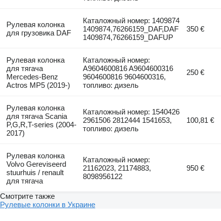
Каталожный номер: 1409874
Рулевая колонка
1409874,76266159_DAF,DAF
350 €
для грузовика DAF
1409874,76266159_DAFUP
Рулевая колонка
Каталожный номер:
для тягача
A9604600816 A9604600316
250 €
Mercedes-Benz
9604600816 9604600316,
Actros MP5 (2019-)
топливо: дизель
Рулевая колонка
Каталожный номер: 1540426
для тягача Scania
2961506 2812444 1541653,
100,81 €
P,G,R,T-series (2004-
топливо: дизель
2017)
Рулевая колонка
Каталожный номер:
Volvo Gereviseerd
21162023, 21174883,
950 €
stuurhuis / renault
8098956122
для тягача
Смотрите также
Рулевые колонки в Украине