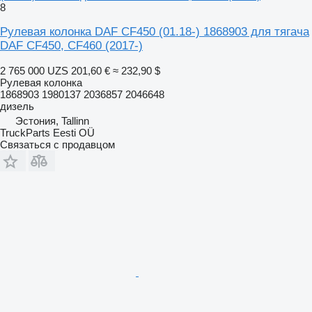
8
Рулевая колонка DAF CF450 (01.18-) 1868903 для тягача
DAF CF450, CF460 (2017-)
2 765 000 UZS
201,60 €
≈ 232,90 $
Рулевая колонка
1868903 1980137 2036857 2046648
дизель
Эстония, Tallinn
TruckParts Eesti OÜ
Связаться с продавцом