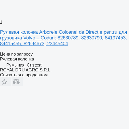
1
Рулевая колонка Arborele Coloanei de Direcție pentru для
грузовика Volvo – Coduri: 82630789, 82630790, 84197453,
84415455, 82694673, 23445404
Цена по запросу
Рулевая колонка
Румыния, Cristesti
ROYAL DRU AGRO S.R.L.
Связаться с продавцом