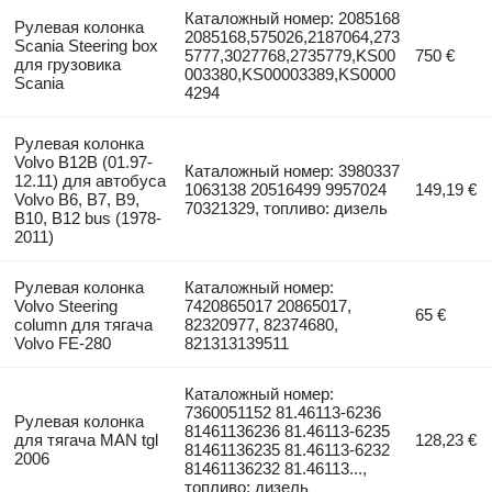
Каталожный номер: 2085168
Рулевая колонка
2085168,575026,2187064,273
Scania Steering box
5777,3027768,2735779,KS00
750 €
для грузовика
003380,KS00003389,KS0000
Scania
4294
Рулевая колонка
Volvo B12B (01.97-
Каталожный номер: 3980337
12.11) для автобуса
1063138 20516499 9957024
149,19 €
Volvo B6, B7, B9,
70321329, топливо: дизель
B10, B12 bus (1978-
2011)
Рулевая колонка
Каталожный номер:
Volvo Steering
7420865017 20865017,
65 €
column для тягача
82320977, 82374680,
Volvo FE-280
821313139511
Каталожный номер:
7360051152 81.46113-6236
Рулевая колонка
81461136236 81.46113-6235
для тягача MAN tgl
128,23 €
81461136235 81.46113-6232
2006
81461136232 81.46113...,
топливо: дизель