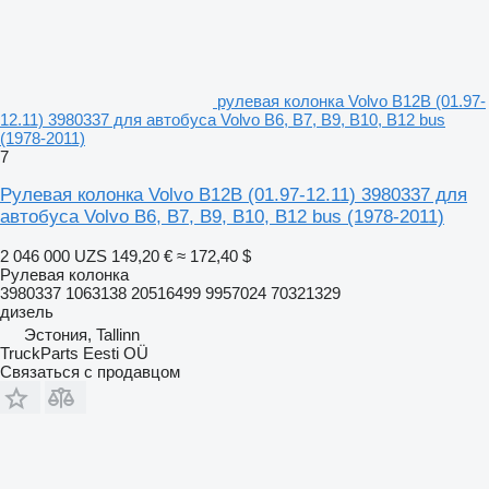
рулевая колонка Volvo B12B (01.97-
12.11) 3980337 для автобуса Volvo B6, B7, B9, B10, B12 bus
(1978-2011)
7
Рулевая колонка Volvo B12B (01.97-12.11) 3980337 для
автобуса Volvo B6, B7, B9, B10, B12 bus (1978-2011)
2 046 000 UZS
149,20 €
≈ 172,40 $
Рулевая колонка
3980337 1063138 20516499 9957024 70321329
дизель
Эстония, Tallinn
TruckParts Eesti OÜ
Связаться с продавцом