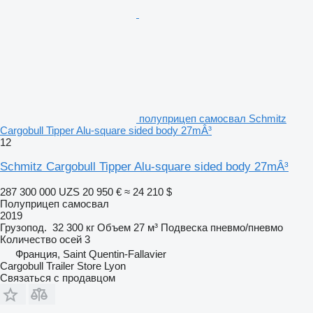
полуприцеп самосвал Schmitz
Cargobull Tipper Alu-square sided body 27mÂ³
12
Schmitz Cargobull Tipper Alu-square sided body 27mÂ³
287 300 000 UZS
20 950 €
≈ 24 210 $
Полуприцеп самосвал
2019
Грузопод.
32 300 кг
Объем
27 м³
Подвеска
пневмо/пневмо
Количество осей
3
Франция, Saint Quentin-Fallavier
Cargobull Trailer Store Lyon
Связаться с продавцом