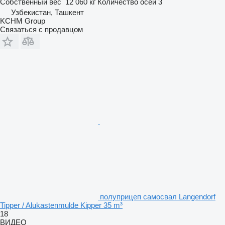
Собственный вес
12 060 кг
Количество осей
3
Узбекистан, Ташкент
KCHM Group
Связаться с продавцом
полуприцеп самосвал Langendorf
Tipper / Alukastenmulde Kipper 35 m³
18
ВИДЕО