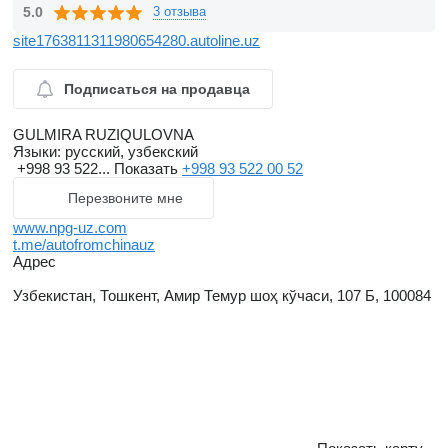
5.0
3 отзыва
site1763811311980654280.autoline.uz
Подписаться на продавца
GULMIRA RUZIQULOVNA
Языки:
русский, узбекский
+998 93 522...
Показать
+998 93 522 00 52
Перезвоните мне
www.npg-uz.com
t.me/autofromchinauz
Адрес
Узбекистан, Тошкент, Амир Темур шоҳ кўчаси, 107 Б, 100084