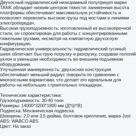
Двухосный гидравлический низкорамный полуприцеп марки
TANK обладает низким центром тяжести: заниженная высота
платформы обеспечивает максимальную устойчивость и
позволяет перевозить высокие грузы под мостами и линиями
электропередач.
Высокая грузоподъемность: изготовленный из высокопрочной
стали, он спроектирован для работы с концентрированными
тяжелыми грузами, несмотря на компактную двухосную
конфигурацию.
Гидравлическая универсальность: гидравлический гусиный
шеек облегчает быструю погрузку и разгрузку, создавая пологий
уклон и уменьшая необходимость во внешнем подъемном
оборудовании.
Улучшенная маневренность: двухосная конструкция
обеспечивает меньший радиус поворота по сравнению с
многоосными вариантами, что делает его идеальным для
работы на небольших строительных площадках.
Технические характеристики:
Грузоподъемность: 30-40 тонн
Размеры: 14000*3200*1800 мм (Д*Ш*В)
Подвеска: Механическая подвеска
Шкворень: 2,0 или 3,5 дюйма, болтовое крепление, марка Jost
ABS: WABCO ABS
Цвет: На заказ