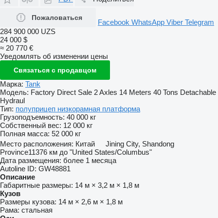
Пожаловаться
Facebook
WhatsApp
Viber
Telegram
284 900 000 UZS
24 000 $
≈ 20 770 €
Уведомлять об изменении цены
Связаться с продавцом
Марка:
Tank
Модель:
Factory Direct Sale 2 Axles 14 Meters 40 Tons Detachable
Hydraul
Тип:
полуприцеп низкорамная платформа
Грузоподъемность:
40 000 кг
Собственный вес:
12 000 кг
Полная масса:
52 000 кг
Место расположения:
Китай
Jining City, Shandong
Province
11376 км до "United States/Columbus"
Дата размещения:
более 1 месяца
Autoline ID:
GW48881
Описание
Габаритные размеры:
14 м × 3,2 м × 1,8 м
Кузов
Размеры кузова:
14 м × 2,6 м × 1,8 м
Рама:
стальная