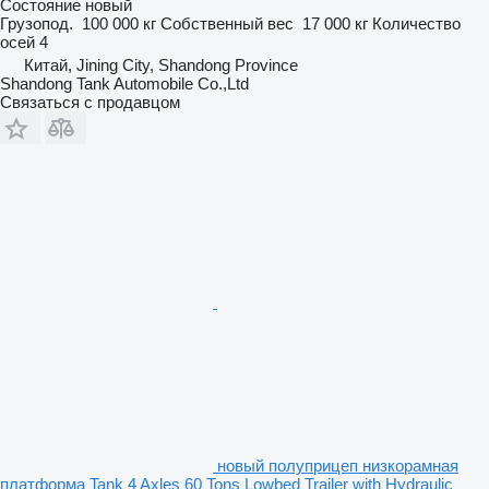
Состояние
новый
Грузопод.
100 000 кг
Собственный вес
17 000 кг
Количество
осей
4
Китай, Jining City, Shandong Province
Shandong Tank Automobile Co.,Ltd
Связаться с продавцом
новый полуприцеп низкорамная
платформа Tank 4 Axles 60 Tons Lowbed Trailer with Hydraulic