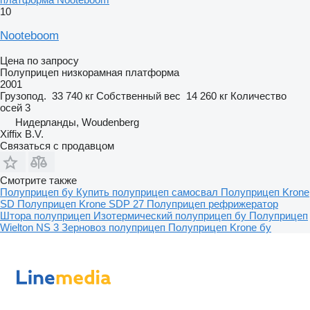
10
Nooteboom
Цена по запросу
Полуприцеп низкорамная платформа
2001
Грузопод.
33 740 кг
Собственный вес
14 260 кг
Количество
осей
3
Нидерланды, Woudenberg
Xiffix B.V.
Связаться с продавцом
Смотрите также
Полуприцеп бу
Купить полуприцеп самосвал
Полуприцеп Krone
SD
Полуприцеп Krone SDP 27
Полуприцеп рефрижератор
Штора полуприцеп
Изотермический полуприцеп бу
Полуприцеп
Wielton NS 3
Зерновоз полуприцеп
Полуприцеп Krone бу