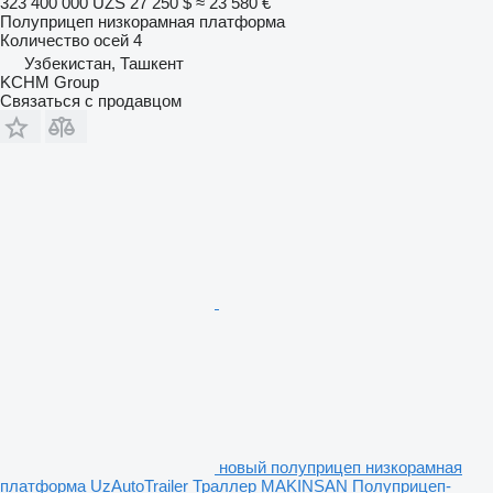
323 400 000 UZS
27 250 $
≈ 23 580 €
Полуприцеп низкорамная платформа
Количество осей
4
Узбекистан, Ташкент
KCHM Group
Связаться с продавцом
новый полуприцеп низкорамная
платформа UzAutoTrailer Траллер MAKINSAN Полуприцеп-