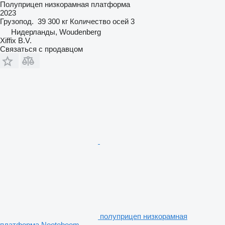
Полуприцеп низкорамная платформа
2023
Грузопод.
39 300 кг
Количество осей
3
Нидерланды, Woudenberg
Xiffix B.V.
Связаться с продавцом
полуприцеп низкорамная
платформа Nooteboom