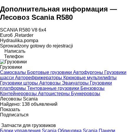
Дополнительная информация —
Лесовоз Scania R580
SCANIA R580 V8 6x4
Euro6 ,Retarder
Hydraulika.pompa
Sprowadzony gotowy do rejestracji
Написать
Телефон
Грузовики
Самосвалы
Бортовые грузовики
Автофургоны
Грузовики
шасси
Авторефрижераторы
Крюковые мультилифты
Грузовики шторы
Автовозы
Эвакуаторы
Грузовики
платформы
Тентованные грузовики
Бензовозы
Контейнеровозы
Автоцистерны
Бункеровозы
Лесовозы Scania
Найдено:
138 объявлений
Показать
Подписаться
Запчасти для грузовиков
Блоки управления Scania
Облицовка Scania
Панели