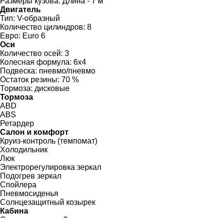
Размеры кузова:
Длина - 7 м
Двигатель
Тип:
V-образный
Количество цилиндров:
8
Евро:
Euro 6
Оси
Количество осей:
3
Колесная формула:
6x4
Подвеска:
пневмо/пневмо
Остаток резины:
70 %
Тормоза:
дисковые
Тормоза
ABD
ABS
Ретардер
Салон и комфорт
Круиз-контроль (темпомат)
Холодильник
Люк
Электрорегулировка зеркал
Подогрев зеркал
Спойлера
Пневмосиденья
Солнцезащитный козырек
Кабина