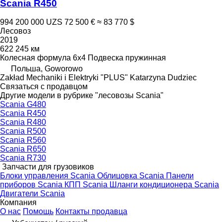
Scania R450
994 200 000 UZS
72 500 €
≈ 83 770 $
Лесовоз
2019
622 245 км
Колесная формула
6x4
Подвеска
пружинная
Польша, Goworowo
Zakład Mechaniki i Elektryki "PLUS" Katarzyna Dudziec
Связаться с продавцом
Другие модели в рубрике "лесовозы Scania"
Scania G480
Scania R450
Scania R480
Scania R500
Scania R560
Scania R650
Scania R730
Запчасти для грузовиков
Блоки управления Scania
Облицовка Scania
Панели
приборов Scania
КПП Scania
Шланги кондиционера Scania
Двигатели Scania
Компания
О нас
Помощь
Контакты продавца