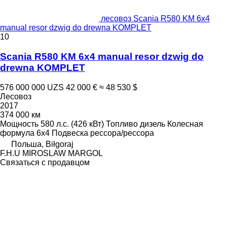
лесовоз Scania R580 KM 6x4
manual resor dzwig do drewna KOMPLET
10
Scania R580 KM 6x4 manual resor dzwig do
drewna KOMPLET
576 000 000 UZS
42 000 €
≈ 48 530 $
Лесовоз
2017
374 000 км
Мощность
580 л.с. (426 кВт)
Топливо
дизель
Колесная
формула
6x4
Подвеска
рессора/рессора
Польша, Biłgoraj
F.H.U MIROSLAW MARGOL
Связаться с продавцом