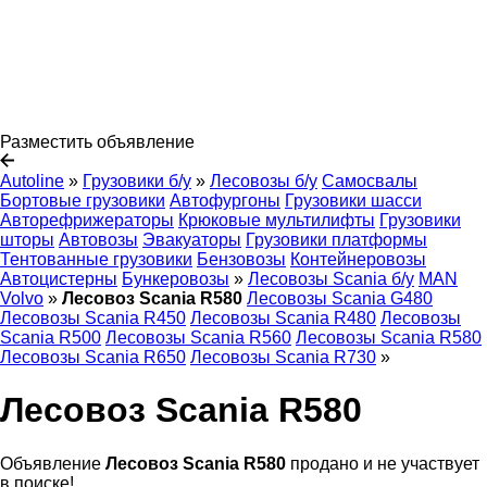
Разместить объявление
Autoline
»
Грузовики б/у
»
Лесовозы б/у
Самосвалы
Бортовые грузовики
Автофургоны
Грузовики шасси
Авторефрижераторы
Крюковые мультилифты
Грузовики
шторы
Автовозы
Эвакуаторы
Грузовики платформы
Тентованные грузовики
Бензовозы
Контейнеровозы
Автоцистерны
Бункеровозы
»
Лесовозы Scania б/у
MAN
Volvo
»
Лесовоз Scania R580
Лесовозы Scania G480
Лесовозы Scania R450
Лесовозы Scania R480
Лесовозы
Scania R500
Лесовозы Scania R560
Лесовозы Scania R580
Лесовозы Scania R650
Лесовозы Scania R730
»
Лесовоз Scania R580
Объявление
Лесовоз Scania R580
продано и не участвует
в поиске!