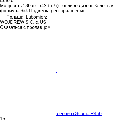
Euro 6
Мощность
580 л.с. (426 кВт)
Топливо
дизель
Колесная
формула
6x4
Подвеска
рессора/пневмо
Польша, Lubomierz
WOJDREW S.C. & UŚ
Связаться с продавцом
лесовоз Scania R450
15