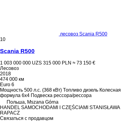
лесовоз Scania R500
10
Scania R500
1 003 000 000 UZS
315 000 PLN
≈ 73 150 €
Лесовоз
2018
474 000 км
Euro 6
Мощность
500 л.с. (368 кВт)
Топливо
дизель
Колесная
формула
6x4
Подвеска
рессора/рессора
Польша, Mszana Górna
HANDEL SAMOCHODAMI I CZĘŚCIAMI STANISŁAWA
RAPACZ
Связаться с продавцом