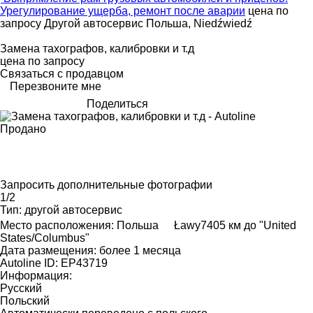
Урегулирование ущерба, ремонт после аварии
цена по
запросу
Другой автосервис
Польша, Niedźwiedź
Замена тахографов, калибровки и т.д
цена по запросу
Связаться с продавцом
Перезвоните мне
Поделиться
Продано
Запросить дополнительные фотографии
1/2
Тип:
другой автосервис
Место расположения:
Польша
Ławy
7405 км до "United
States/Columbus"
Дата размещения:
более 1 месяца
Autoline ID:
EP43719
Информация:
Русский
Польский