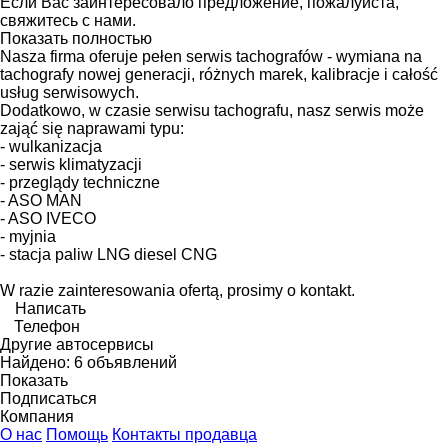
Если Вас заинтересовало предложение, пожалуйста,
свяжитесь с нами.
Показать полностью
Nasza firma oferuje pełen serwis tachografów - wymiana na
tachografy nowej generacji, różnych marek, kalibracje i całość
usług serwisowych.
Dodatkowo, w czasie serwisu tachografu, nasz serwis może
zająć się naprawami typu:
- wulkanizacja
- serwis klimatyzacji
- przeglądy techniczne
- ASO MAN
- ASO IVECO
- myjnia
- stacja paliw LNG diesel CNG
W razie zainteresowania ofertą, prosimy o kontakt.
Написать
Телефон
Другие автосервисы
Найдено:
6 объявлений
Показать
Подписаться
Компания
О нас
Помощь
Контакты продавца