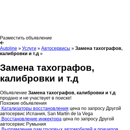
Разместить объявление
Autoline
»
Услуги
»
Автосервисы
»
Замена тахографов,
калибровки и т.д
»
Замена тахографов,
калибровки и т.д
Объявление
Замена тахографов, калибровки и т.д
продано и не участвует в поиске!
Похожие объявления
Катализаторы восстановления
цена по запросу
Другой
автосервис
Испания, San Martín de la Vega
Восстановление инжектора
цена по запросу
Другой
автосервис
Румыния
Выпрямление рам грузовых автомобилей и прицепов.