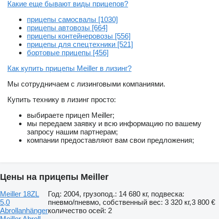
Какие еще бывают виды прицепов?
прицепы самосвалы [1030]
прицепы автовозы [664]
прицепы контейнеровозы [556]
прицепы для спецтехники [521]
бортовые прицепы [456]
Как купить прицепы Meiller в лизинг?
Мы сотрудничаем с лизинговыми компаниями.
Купить технику в лизинг просто:
выбираете прицеп Meiller;
мы передаем заявку и всю информацию по вашему
запросу нашим партнерам;
компании предоставляют вам свои предложения;
Цены на прицепы Meiller
Meiller 18ZL
Год: 2004, грузопод.: 14 680 кг, подвеска:
5,0
пневмо/пневмо, собственный вес: 3 320 кг,
3 800 €
Abrollanhänger
количество осей: 2
Meiller Abroll-