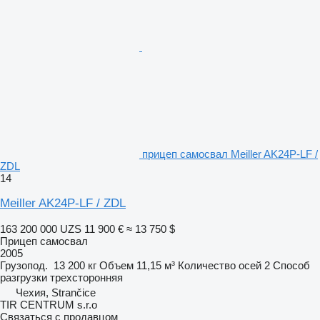
прицеп самосвал Meiller AK24P-LF /
ZDL
14
Meiller AK24P-LF / ZDL
163 200 000 UZS
11 900 €
≈ 13 750 $
Прицеп самосвал
2005
Грузопод.
13 200 кг
Объем
11,15 м³
Количество осей
2
Способ
разгрузки
трехсторонняя
Чехия, Strančice
TIR CENTRUM s.r.o
Связаться с продавцом