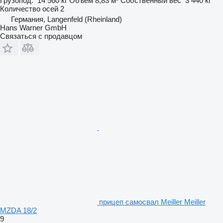
Грузопод.
14 560 кг
Объем
8,83 м³
Собственный вес
3 440 кг
Количество осей
2
Германия, Langenfeld (Rheinland)
Hans Warner GmbH
Связаться с продавцом
прицеп самосвал Meiller Meiller
MZDA 18/2
9