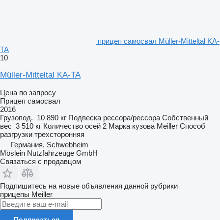
прицеп самосвал Müller-Mitteltal KA-
TA
10
Müller-Mitteltal KA-TA
Цена по запросу
Прицеп самосвал
2016
Грузопод.
10 890 кг
Подвеска
рессора/рессора
Собственный
вес
3 510 кг
Количество осей
2
Марка кузова
Meiller
Способ
разгрузки
трехсторонняя
Германия, Schwebheim
Möslein Nutzfahrzeuge GmbH
Связаться с продавцом
Подпишитесь на новые объявления данной рубрики
прицепы
Meiller
Подписаться