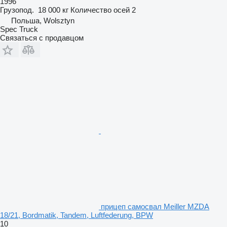
1996
Грузопод.
18 000 кг
Количество осей
2
Польша, Wolsztyn
Spec Truck
Связаться с продавцом
прицеп самосвал Meiller MZDA
18/21, Bordmatik, Tandem, Luftfederung, BPW
10