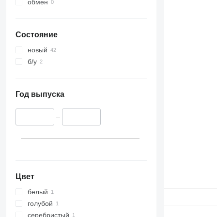
обмен
Состояние
новый
б/у
Год выпуска
–
Цвет
белый
голубой
серебристый