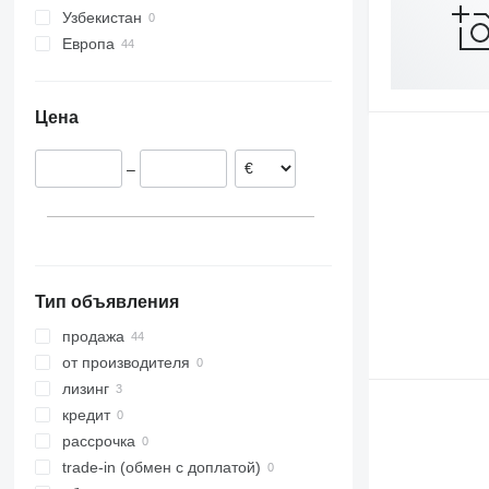
Узбекистан
ZPS
T683
ZKO
Европа
ZWP
T700
ZWF
Польша
T900
Латвия
Цена
–
Тип объявления
продажа
от производителя
лизинг
кредит
рассрочка
trade-in (обмен с доплатой)