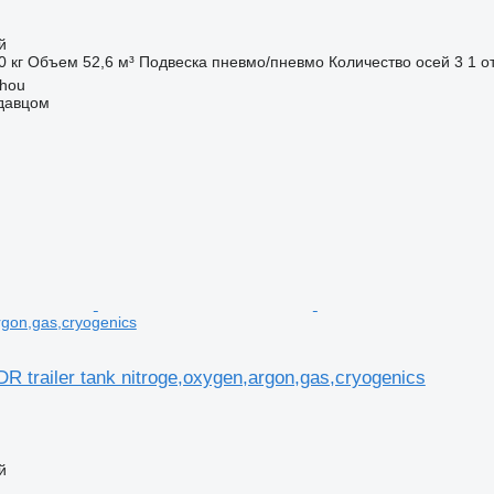
й
0 кг
Объем
52,6 м³
Подвеска
пневмо/пневмо
Количество осей
3
1 о
zhou
одавцом
rgon,gas,cryogenics
R trailer tank nitroge,oxygen,argon,gas,cryogenics
й