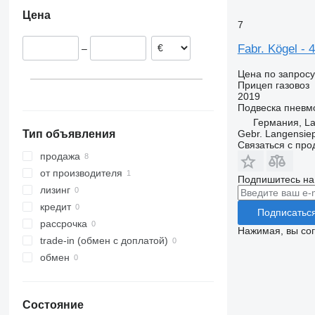
Италия
Китай
Цена
7
Fabr. Kögel - 
–
Цена по запросу
Прицеп газовоз
2019
Подвеска
пневм
Германия, L
Gebr. Langensi
Тип объявления
Связаться с пр
продажа
от производителя
Подпишитесь на
лизинг
кредит
Подписатьс
рассрочка
Нажимая, вы со
trade-in (обмен с доплатой)
обмен
Состояние