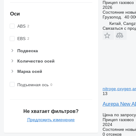
Прицеп газовоз
2026
Состояние
новы
Оси
Грузопод.
40 00
Китай, Cang
ABS
Связаться с пр
EBS
Подвеска
Количество осей
Марка осей
Подъемная ось
nitroge,oxygen,a
13
Aurepa New AD
Не хватает фильтров?
Цена по запросу
Прицеп газовоз
Предложить изменение
2024
Состояние
новы
0 отсеков