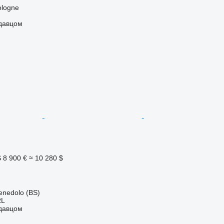
ologne
одавцом
S
8 900 €
≈ 10 280 $
enedolo (BS)
RL
одавцом