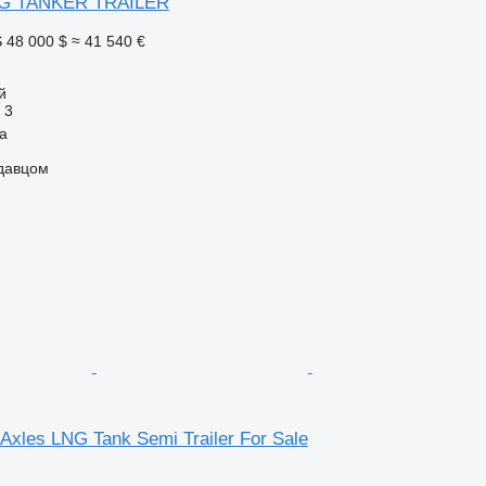
 LPG TANKER TRAILER
S
48 000 $
≈ 41 540 €
й
3
a
одавцом
 Axles LNG Tank Semi Trailer For Sale