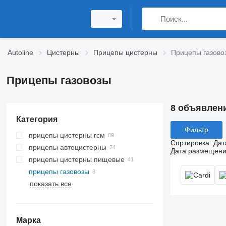
Autoline
Цистерны
Прицепы цистерны
Прицепы газово
Прицепы газовозы
8 объявлен
Категория
Фильтр
прицепы цистерны гсм
Сортировка
:
Дат
прицепы автоцистерны
Дата размещен
прицепы цистерны пищевые
прицепы газовозы
показать все
Марка