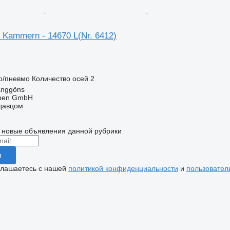
4 Kammern - 14670 L(Nr. 6412)
о/пневмо
Количество осей
2
anggöns
epen GmbH
одавцом
 новые объявления данной рубрики
я
глашаетесь с нашей
политикой конфиденциальности
и
пользовател