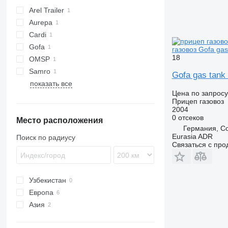
Arel Trailer
Aurepa
Cardi
Gofa
газовоз Gofa gas 
18
OMSP
Samro
MACOLA
Gofa gas tank 
показать все
Цена по запросу
Прицеп газовоз
2004
0 отсеков
Место расположения
Германия, C
Eurasia ADR
Поиск по радиусу
Связаться с пр
Узбекистан
Европа
Азия
Германия
Нидерланды
Турция