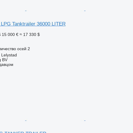
LPG Tanktrailer 36000 LITER
S
15 000 €
≈ 17 330 $
личество осей
2
Lelystad
g BV
одавцом