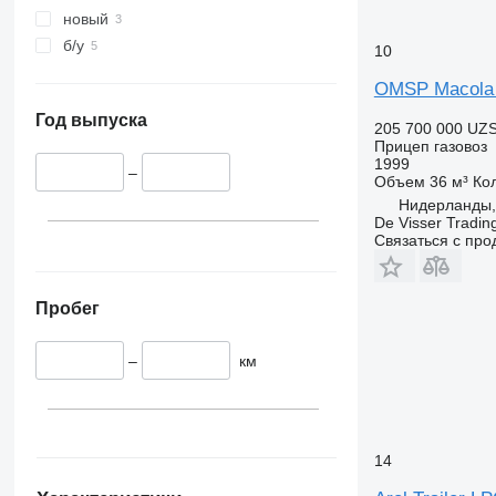
новый
б/у
10
OMSP Macola 
Год выпуска
205 700 000 UZ
Прицеп газовоз
1999
–
Объем
36 м³
Ко
Нидерланды, 
De Visser Tradin
Связаться с пр
Пробег
–
км
14