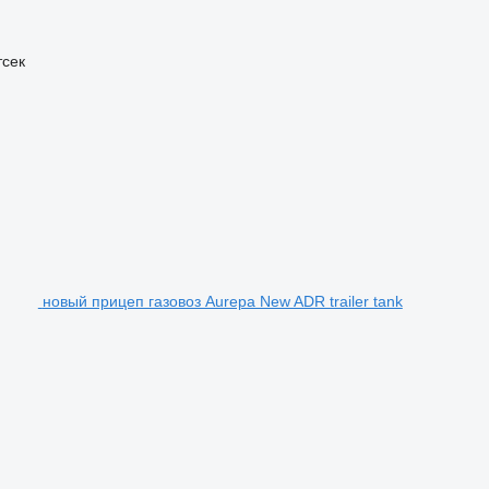
тсек
новый прицеп газовоз Aurepa New ADR trailer tank