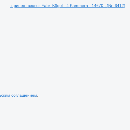
прицеп газовоз Fabr. Kögel - 4 Kammern - 14670 L(Nr. 6412)
ьским соглашением
.