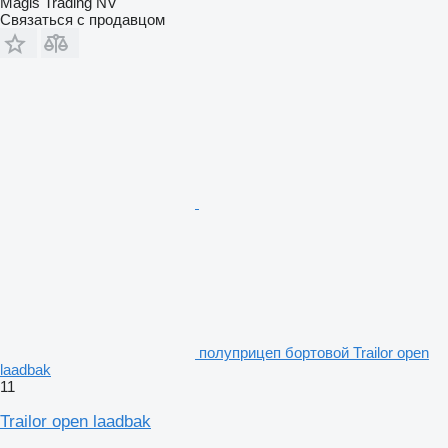
Magis Trading NV
Связаться с продавцом
полуприцеп бортовой Trailor open
laadbak
11
Trailor open laadbak