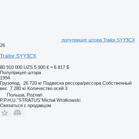
полуприцеп штора Trailor SYY3CX
26
Trailor SYY3CX
80 910 000 UZS
5 900 €
≈ 6 817 $
Полуприцеп штора
1994
Грузопод.
26 720 кг
Подвеска
рессора/рессора
Собственный
вес
7 280 кг
Количество осей
3
Польша, Poznań
P.P.H.U.''STRATUS''Michał Wrotkowski
Связаться с продавцом