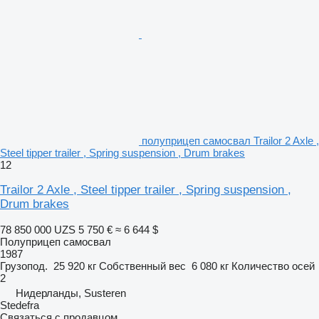
полуприцеп самосвал Trailor 2 Axle ,
Steel tipper trailer , Spring suspension , Drum brakes
12
Trailor 2 Axle , Steel tipper trailer , Spring suspension ,
Drum brakes
78 850 000 UZS
5 750 €
≈ 6 644 $
Полуприцеп самосвал
1987
Грузопод.
25 920 кг
Собственный вес
6 080 кг
Количество осей
2
Нидерланды, Susteren
Stedefra
Связаться с продавцом