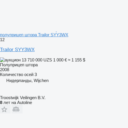
полуприцеп штора Trailor SYY3WX
12
Trailor SYY3WX
13 710 000 UZS
1 000 €
≈ 1 155 $
Полуприцеп штора
2008
Количество осей
3
Нидерланды, Wijchen
Troostwijk Veilingen B.V.
8
лет на Autoline