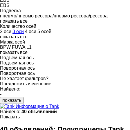
EBS
EBS
Подвеска
пневмо/пневмо
рессора/пневмо
рессора/рессора
показать все
Количество осей
2 оси
3 оси
4 оси
5 осей
показать все
Марка осей
BPW
FUWA
L1
показать все
Подъемная ось
Подъемная ось
Поворотная ось
Поворотная ось
Не хватает фильтров?
Предложить изменение
Найдено:
-
показать
Информация о Tank
Найдено:
40 объявлений
Показать
40 объявлений:
Полуприцепы Tank