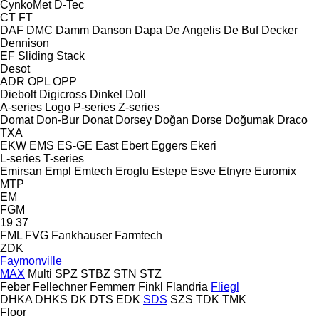
CynkoMet
D-Tec
CT
FT
DAF
DMC
Damm
Danson
Dapa
De Angelis
De Buf
Decker
Dennison
EF
Sliding
Stack
Desot
ADR
OPL
OPP
Diebolt
Digicross
Dinkel
Doll
A-series
Logo
P-series
Z-series
Domat
Don-Bur
Donat
Dorsey
Doğan Dorse
Doğumak
Draco
TXA
EKW
EMS
ES-GE
East
Ebert
Eggers
Ekeri
L-series
T-series
Emirsan
Empl
Emtech
Eroglu
Estepe
Esve
Etnyre
Euromix
MTP
EM
FGM
19
37
FML
FVG
Fankhauser
Farmtech
ZDK
Faymonville
MAX
Multi
SPZ
STBZ
STN
STZ
Feber
Fellechner
Femmerr
Finkl
Flandria
Fliegl
DHKA
DHKS
DK
DTS
EDK
SDS
SZS
TDK
TMK
Floor