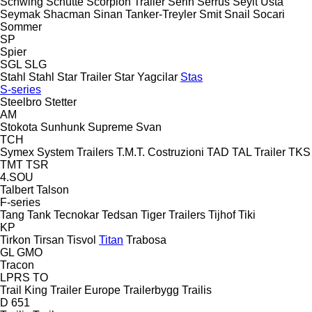
Schwing
Schütte
Scorpion Trailer
Serin
Serrus
Seyit Usta
Seymak
Shacman
Sinan Tanker-Treyler
Smit
Snail
Socari
Sommer
SP
Spier
SGL
SLG
Stahl
Stahl
Star Trailer
Star Yagcilar
Stas
S-series
Steelbro
Stetter
AM
Stokota
Sunhunk
Supreme
Svan
TCH
Symex
System Trailers
T.M.T. Costruzioni
TAD
TAL Trailer
TKS
TMT
TSR
4.SOU
Talbert
Talson
F-series
Tang
Tank
Tecnokar
Tedsan
Tiger Trailers
Tijhof
Tiki
KP
Tirkon
Tirsan
Tisvol
Titan
Trabosa
GL
GMO
Tracon
LPRS
TO
Trail King
Trailer Europe
Trailerbygg
Trailis
D 651