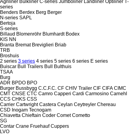
Agriliner
Bulkliner
C-series
Jumboliner
Landliner
Optiliner
T-
series
Benders
Berdex
Berg
Berger
N-series
SAPL
Bertoja
S-series
Billaud
Blomenröhr
Blumhardt
Bodex
KIS
NN
Branta
Bremat
Breviglieri
Briab
TRB
Broshuis
2 series
3 series
4 series
5 series
6 series
E series
Buiscar
Bull Trailers
Bull
Bulthuis
TSAA
Burg
ADR
BPDO
BPO
Burger
Bussbygg
C.C.F.C.
CF
CHIV Trailer
CIF
CIFA
CIMC
CMT
CNSE
CTC
Camro
Capperi
Cardi
Carmosino
Carnehl
CCS
CHKS
CSS
Carrier
Cartwright
Castera
Ceylan
Ceytreyler
Chereau
CSD
Inogam
Tecnogam
Chiavetta
Chieftain
Coder
Comet
Cometto
SG
Contar
Crane Fruehauf
Cuppers
LVO