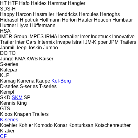
HT
HTF
Hafo
Haldex
Hammar
Hangler
SDS-H
Happy
Harcon
Hastrailer
Hendricks
Hercules
Hertoghs
Hidrasol
Hipotruk
Hoffmann
Horton Hauler
Houcon
Humbaur
Huttner
Hyva
Hüffermann
HSA
IMER Group
IMPES
IRMA
Ibertrailer
Imer
Indetruck
Innovative
Trailer
Inter Cars
Intermix
Invepe
Istrail
JM-Kipper
JPM Trailers
Janmil
Jeep
Joskin
Jumbo
DO
TO
Junge
KMA
KWB
Kaiser
S-series
Kalepar
KLP
Kamag
Karrena
Kaupe
Kel-Berg
D-series
S-series
T-series
Kempf
SKD
SKM
SP
Kennis
King
GTS
Kloos
Knapen Trailers
K-series
Koehler
Kohler
Komodo
Konar
Konturksan
Kotschenreuther
Kraker
CF