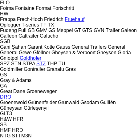
FLO
Foima
Fontaine
Format
Fortschritt
HW
Frappa
Frech-Hoch
Friedrich
Fruehauf
Oplegger
T-series
TF
TX
Fudeng
Full
GB
GMV
GS Meppel
GT
GTS
GVN Trailer
Galeon
Galleon
Galtrailer
Galucho
SGB
Gani Şahan
Garant Kotte
Gauss
General Trailers
General
General
Gewe
Gföllner
Gheysen & Verpoort
Gheysen
Gloria
Gniotpol
Goldhofer
SPZ
STN
STPA
STZ
THP
TU
Goldmiller
Gontrailer
Granalu
Gras
GS
Gray & Adams
GA
Great Dane
Groenewegen
DRO
Groenewold
Grünenfelder
Grünwald
Gsodam
Guillén
Güneysan
Gürleşenyıl
GLT3
H&W
HFR
SB
HMF
HRD
NTG
STTM3N