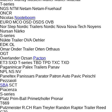
T-series
NGS
NTM
Netam
Netam-Fruehauf
ONCR
Nicolas
Nooteboom
EURO
MCO
OSD
OSDS
OVB
Nor Slep
Nordic Trailers
Nordic
Nova
Nova-Tech
Noyens
Nursan
Närko
S-series
Nükte Trailer
OVA
Oehler
EDK
OL
Omar
Onder Trailer
Orten
Orthaus
OGT
Overlander
Ozsan
Pacton
ET3
SXD
T-series
TBD
TPD
TXC
TXD
Paganinicar
Palex Trailers
Panav
NPL
NS
NV
Paneltex
Panissars
Parator
Patron Auto
Pavic
Peischl
Pezzaioli
SBA
SCT
Piacenza
S-series
Platz
Prim-Ball
Primetzhofer
Pronar
T669
Putzmeister
R.CH
Ram Treyler
Randon
Raptor Trailer
Reed