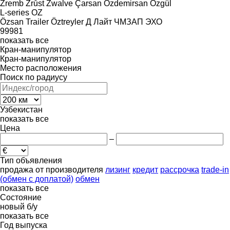
Zremb
Zrůst
Zwalve
Çarsan
Özdemirsan
Özgül
L-series
OZ
Özsan Trailer
Öztreyler
Д Лайт
ЧМЗАП
ЭХО
99981
показать все
Кран-манипулятор
Кран-манипулятор
Место расположения
Поиск по радиусу
Узбекистан
показать все
Цена
–
Тип объявления
продажа
от производителя
лизинг
кредит
рассрочка
trade-in
(обмен с доплатой)
обмен
показать все
Состояние
новый
б/у
показать все
Год выпуска