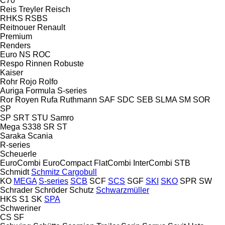
C70
Reis Treyler
Reisch
RHKS
RSBS
Reitnouer
Renault
Premium
Renders
Euro
NS
ROC
Respo
Rinnen
Robuste
Kaiser
Rohr
Rojo
Rolfo
Auriga
Formula
S-series
Ror
Royen
Rufa
Ruthmann
SAF
SDC
SEB
SLMA
SM
SOR
SP
SP
SRT
STU
Samro
Mega
S338
SR
ST
Saraka
Scania
R-series
Scheuerle
EuroCombi
EuroCompact
FlatCombi
InterCombi
STB
Schmidt
Schmitz Cargobull
KO
MEGA
S-series
SCB
SCF
SCS
SGF
SKI
SKO
SPR
SW
Schrader
Schröder
Schutz
Schwarzmüller
HKS
S1
SK
SPA
Schweriner
CS
SF