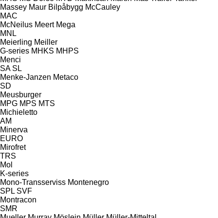
Massey
Maur Bilpåbygg
McCauley
MAC
McNeilus
Meert
Mega
MNL
Meierling
Meiller
G-series
MHKS
MHPS
Menci
SA
SL
Menke-Janzen
Metaco
SD
Meusburger
MPG
MPS
MTS
Michieletto
AM
Minerva
EURO
Mirofret
TRS
Mol
K-series
Mono-Transserviss
Montenegro
SPL
SVF
Montracon
SMR
Mueller
Murray
Möslein
Müller
Müller-Mitteltal