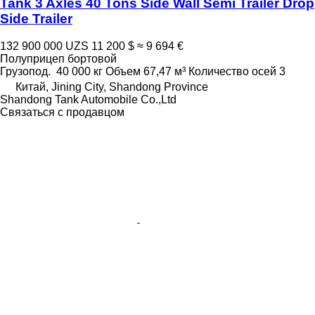
Tank 3 Axles 40 Tons Side Wall Semi Trailer Drop
Side Trailer
132 900 000 UZS
11 200 $
≈ 9 694 €
Полуприцеп бортовой
Грузопод.
40 000 кг
Объем
67,47 м³
Количество осей
3
Китай, Jining City, Shandong Province
Shandong Tank Automobile Co.,Ltd
Связаться с продавцом