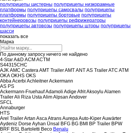
полуприцепы цистерны
полуприцепы низкорамные
платформы
полуприцепы самосвалы
полуприцепы
платформы
полуприцепы бортовые
полуприцепы
контейнеровозы
полуприцепы рефрижераторы
полуприцепы автовозы
полуприцепы шторы
полуприцепы
шасси
показать все
Марка
По данному запросу ничего не найдено
4-Star
A&D
ACM
ACTM
S44315CHC
AJK
AMC Castera
AMT Trailer
AMT
ANT
AS Trailer
ATC
ATM
OKA
OKHS
OKS
Abba
Acerbi
Achleitner
Ackermann
AS
PS
Ackermann-Fruehauf
Adamoli
Adige
Afrit
Aksoylu
Alamen
Trailer
Ali Riza Usta
Alim
Alpsan
Andover
SFCL
Annaburger
HTS
Arel Trailer
Artan
Asca
Atrans
Aurepa
Auto-Kiper
Auwärter
Aydeniz Dorse
Ayhan Ünsal
BFG
BG
BMI
BP Trailer
BPW
BRF
BSL
Bartoletti
Beco
Benalu