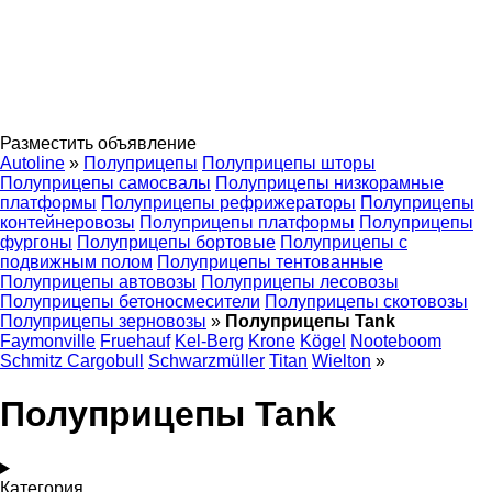
Разместить объявление
Autoline
»
Полуприцепы
Полуприцепы шторы
Полуприцепы самосвалы
Полуприцепы низкорамные
платформы
Полуприцепы рефрижераторы
Полуприцепы
контейнеровозы
Полуприцепы платформы
Полуприцепы
фургоны
Полуприцепы бортовые
Полуприцепы с
подвижным полом
Полуприцепы тентованные
Полуприцепы автовозы
Полуприцепы лесовозы
Полуприцепы бетоносмесители
Полуприцепы скотовозы
Полуприцепы зерновозы
»
Полуприцепы Tank
Faymonville
Fruehauf
Kel-Berg
Krone
Kögel
Nooteboom
Schmitz Cargobull
Schwarzmüller
Titan
Wielton
»
Полуприцепы Tank
Категория