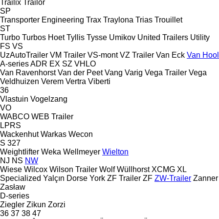
Trailix
Trailor
SP
Transporter Engineering
Trax
Traylona
Trias
Trouillet
ST
Turbo
Turbos Hoet
Tyllis
Tysse
Umikov
United Trailers
Utility
FS
VS
UzAutoTrailer
VM Trailer
VS-mont
VZ Trailer
Van Eck
Van Hool
A-series
ADR
EX
SZ
VHLO
Van Ravenhorst
Van der Peet
Vang
Varig
Vega Trailer
Vega
Veldhuizen
Verem
Vertra
Viberti
36
Vlastuin
Vogelzang
VO
WABCO
WEB Trailer
LPRS
Wackenhut
Warkas
Wecon
S 327
Weightlifter
Weka
Wellmeyer
Wielton
NJ
NS
NW
Wiese
Wilcox
Wilson Trailer
Wolf
Wüllhorst
XCMG
XL
Specialized
Yalçın Dorse
York
ZF Trailer
ZF
ZW-Trailer
Zanner
Zasław
D-series
Ziegler
Zikun
Zorzi
36
37
38
47