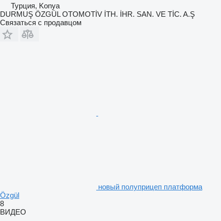
Турция, Konya
DURMUŞ ÖZGÜL OTOMOTİV İTH. İHR. SAN. VE TİC. A.Ş
Связаться с продавцом
новый полуприцеп платформа
Özgül
8
ВИДЕО