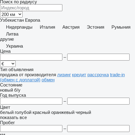
Поиск по радиусу
Узбекистан
Европа
Нидерланды
Италия
Австрия
Эстония
Румыния
Литва
другие
Украина
Цена
–
Тип объявления
продажа
от производителя
лизинг
кредит
рассрочка
trade-in
(обмен с доплатой)
обмен
Состояние
новый
б/у
Год выпуска
–
Цвет
белый
голубой
красный
оранжевый
черный
показать все
Пробег
–
км