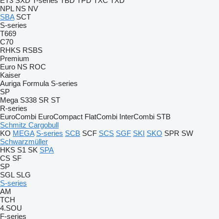
ET3
SXD
T-series
TBD
TPD
TXC
TXD
NPL
NS
NV
SBA
SCT
S-series
T669
C70
RHKS
RSBS
Premium
Euro
NS
ROC
Kaiser
Auriga
Formula
S-series
SP
Mega
S338
SR
ST
R-series
EuroCombi
EuroCompact
FlatCombi
InterCombi
STB
Schmitz Cargobull
KO
MEGA
S-series
SCB
SCF
SCS
SGF
SKI
SKO
SPR
SW
Schwarzmüller
HKS
S1
SK
SPA
CS
SF
SP
SGL
SLG
S-series
AM
TCH
4.SOU
F-series