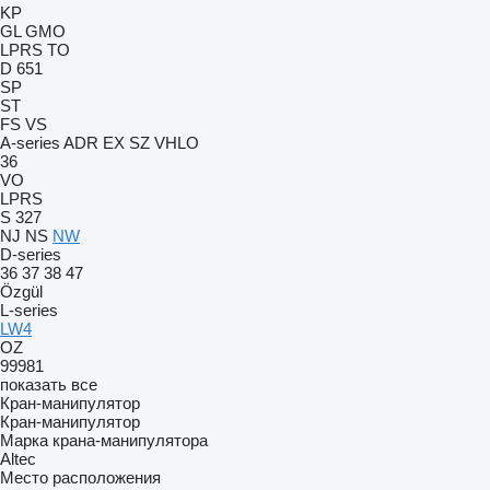
KP
GL
GMO
LPRS
TO
D 651
SP
ST
FS
VS
A-series
ADR
EX
SZ
VHLO
36
VO
LPRS
S 327
NJ
NS
NW
D-series
36
37
38
47
Özgül
L-series
LW4
OZ
99981
показать все
Кран-манипулятор
Кран-манипулятор
Марка крана-манипулятора
Altec
Место расположения