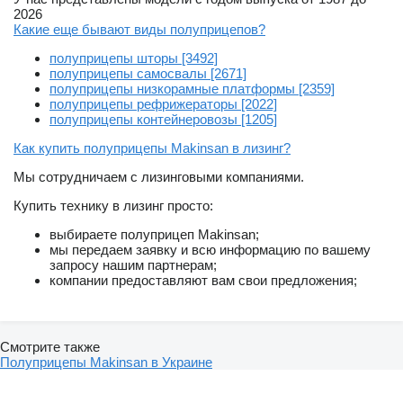
2026
Какие еще бывают виды полуприцепов?
полуприцепы шторы [3492]
полуприцепы самосвалы [2671]
полуприцепы низкорамные платформы [2359]
полуприцепы рефрижераторы [2022]
полуприцепы контейнеровозы [1205]
Как купить полуприцепы Makinsan в лизинг?
Мы сотрудничаем с лизинговыми компаниями.
Купить технику в лизинг просто:
выбираете полуприцеп Makinsan;
мы передаем заявку и всю информацию по вашему
запросу нашим партнерам;
компании предоставляют вам свои предложения;
Смотрите также
Полуприцепы Makinsan в Украине