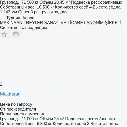
Грузопод.
71 500 кг
Объем
29,45 м³
Подвеска
рессора/пневмо
Собственный вес
10 500 кг
Количество осей
4
Высота седла
1 243 мм
Способ разгрузки
задняя
Турция, Adana
MAKİNSAN TREYLER SANAYİ VE TİCARET ANONİM ŞİRKETİ
Связаться с продавцом
2
Makinsan
Цена по запросу
От производителя
Полуприцеп самосвал
Грузопод.
41 000 кг
Объем
23 м³
Подвеска
пневмо/пневмо
Собственный вес
6 800 кг
Количество осей
3
Высота седла