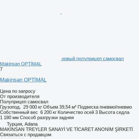
новый полуприцеп самосвал
Makinsan OPTİMAL
7
Makinsan OPTİMAL
Цена по запросу
От производителя
Полуприцеп самосвал
Грузопод.
29 000 кг
Объем
39,54 м³
Подвеска
пневмо/пневмо
Собственный вес
6 200 кг
Количество осей
3
Высота седла
1 180 мм
Способ разгрузки
задняя
Турция, Adana
MAKİNSAN TREYLER SANAYİ VE TİCARET ANONİM ŞİRKETİ
Связаться с продавцом