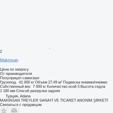
2
Makinsan
Цена по запросу
От производителя
Полуприцеп самосвал
Грузопод.
41 000 кг
Объем
27,49 м³
Подвеска
пневмо/пневмо
Собственный вес
7 000 кг
Количество осей
3
Высота седла
1 180 мм
Способ разгрузки
задняя
Турция, Adana
MAKİNSAN TREYLER SANAYİ VE TİCARET ANONİM ŞİRKETİ
Связаться с продавцом