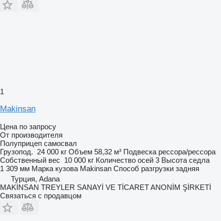
1
Makinsan
Цена по запросу
От производителя
Полуприцеп самосвал
Грузопод.
24 000 кг
Объем
58,32 м³
Подвеска
рессора/рессора
Собственный вес
10 000 кг
Количество осей
3
Высота седла
1 309 мм
Марка кузова
Makinsan
Способ разгрузки
задняя
Турция, Adana
MAKİNSAN TREYLER SANAYİ VE TİCARET ANONİM ŞİRKETİ
Связаться с продавцом