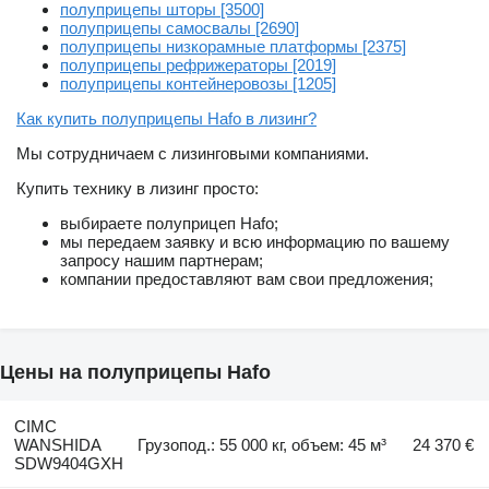
полуприцепы шторы [3500]
полуприцепы самосвалы [2690]
полуприцепы низкорамные платформы [2375]
полуприцепы рефрижераторы [2019]
полуприцепы контейнеровозы [1205]
Как купить полуприцепы Hafo в лизинг?
Мы сотрудничаем с лизинговыми компаниями.
Купить технику в лизинг просто:
выбираете полуприцеп Hafo;
мы передаем заявку и всю информацию по вашему
запросу нашим партнерам;
компании предоставляют вам свои предложения;
Цены на полуприцепы Hafo
CIMC
WANSHIDA
Грузопод.: 55 000 кг, объем: 45 м³
24 370 €
SDW9404GXH