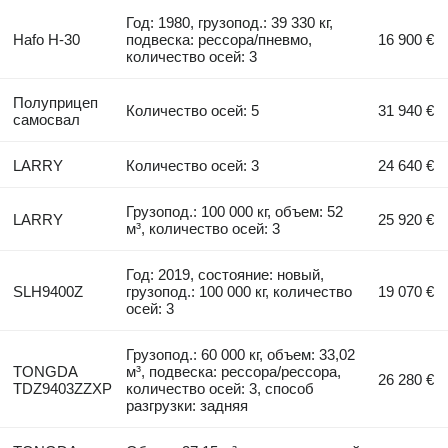
Год: 1980, грузопод.: 39 330 кг,
Hafo H-30
подвеска: рессора/пневмо,
16 900 €
количество осей: 3
Полуприцеп
Количество осей: 5
31 940 €
самосвал
LARRY
Количество осей: 3
24 640 €
Грузопод.: 100 000 кг, объем: 52
LARRY
25 920 €
м³, количество осей: 3
Год: 2019, состояние: новый,
SLH9400Z
грузопод.: 100 000 кг, количество
19 070 €
осей: 3
Грузопод.: 60 000 кг, объем: 33,02
TONGDA
м³, подвеска: рессора/рессора,
26 280 €
TDZ9403ZZXP
количество осей: 3, способ
разгрузки: задняя