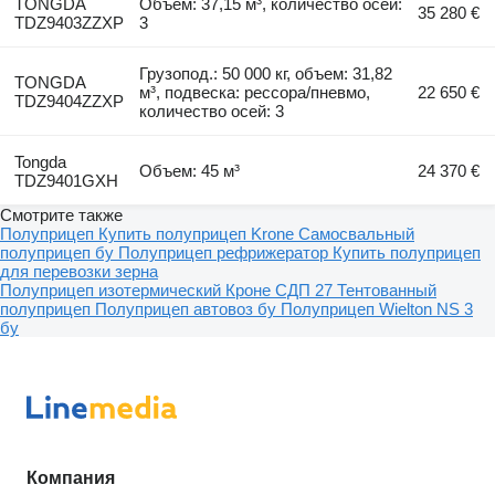
TONGDA
Объем: 37,15 м³, количество осей:
35 280 €
TDZ9403ZZXP
3
Грузопод.: 50 000 кг, объем: 31,82
TONGDA
м³, подвеска: рессора/пневмо,
22 650 €
TDZ9404ZZXP
количество осей: 3
Tongda
Объем: 45 м³
24 370 €
TDZ9401GXH
Смотрите также
Полуприцеп
Купить полуприцеп Krone
Самосвальный
полуприцеп бу
Полуприцеп рефрижератор
Купить полуприцеп
для перевозки зерна
Полуприцеп изотермический
Кроне СДП 27
Тентованный
полуприцеп
Полуприцеп автовоз бу
Полуприцеп Wielton NS 3
бу
Компания