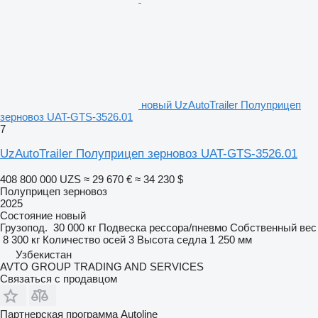
новый UzAutoTrailer Полуприцеп
зерновоз UAT-GTS-3526.01
7
UzAutoTrailer Полуприцеп зерновоз UAT-GTS-3526.01
408 800 000 UZS
≈ 29 670 €
≈ 34 230 $
Полуприцеп зерновоз
2025
Состояние
новый
Грузопод.
30 000 кг
Подвеска
рессора/пневмо
Собственный вес
8 300 кг
Количество осей
3
Высота седла
1 250 мм
Узбекистан
AVTO GROUP TRADING AND SERVICES
Связаться с продавцом
Партнерская программа Autoline