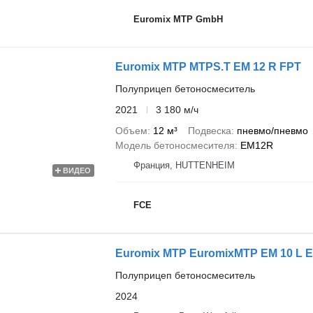
Euromix MTP GmbH
Euromix MTP MTPS.T EM 12 R FPT
Полуприцеп бетоносмеситель
2021
3 180 м/ч
Объем
12 м³
Подвеска
пневмо/пневмо
Модель бетоносмесителя
EM12R
Франция, HUTTENHEIM
ВИДЕО
FCE
Euromix MTP EuromixMTP EM 10 L 
Полуприцеп бетоносмеситель
2024