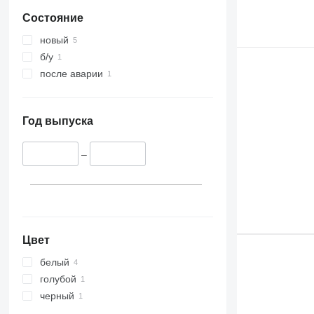
Состояние
новый
б/у
после аварии
Год выпуска
–
Цвет
белый
голубой
черный