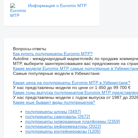
Информация о Euromix MTP
Вопросы-ответы
Как купить полуприцепы Euromix MTP?
Autoline - международный маркетплейс по продаже коммерч
MTP, выберите заинтересовавшее вас предложение на стран
Какие модели Euromix MTP самые популярные в Узбекистан
Самые популярные модели в Узбекистане:
Какая цена на полуприцепы Euromix MTP в Узбекистане?
У нас представлены модели по цене от 1 450 до 99 700 €
Какие годы выпуска полуприцепов Euromix MTP представлен
У нас представлены модели с годом выпуска от 1987 до 202
Какие еще бывают виды полуприцепов?
полуприцепы шторы [3497]
полуприцепы самосвалы [2672]
полуприцепы низкорамные платформы [2359]
полуприцепы рефрижераторы [2022]
полуприцепы контейнеровозы [1205]