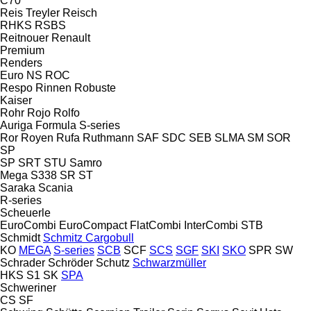
C70
Reis Treyler
Reisch
RHKS
RSBS
Reitnouer
Renault
Premium
Renders
Euro
NS
ROC
Respo
Rinnen
Robuste
Kaiser
Rohr
Rojo
Rolfo
Auriga
Formula
S-series
Ror
Royen
Rufa
Ruthmann
SAF
SDC
SEB
SLMA
SM
SOR
SP
SP
SRT
STU
Samro
Mega
S338
SR
ST
Saraka
Scania
R-series
Scheuerle
EuroCombi
EuroCompact
FlatCombi
InterCombi
STB
Schmidt
Schmitz Cargobull
KO
MEGA
S-series
SCB
SCF
SCS
SGF
SKI
SKO
SPR
SW
Schrader
Schröder
Schutz
Schwarzmüller
HKS
S1
SK
SPA
Schweriner
CS
SF