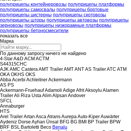
полуприцепы контейнеровозы
полуприцепы платформы
полуприцепы самосвалы
полуприцепы бортовые
полуприцепы цистерны
полуприцепы скотовозы
полуприцепы шторы
полуприцепы автовозы
полуприцепы
зерновозы
полуприцепы низкорамные платформы
полуприцепы бетоносмесители
показать все
Марка
По данному запросу ничего не найдено
4-Star
A&D
ACM
ACTM
S44315CHC
AJK
AMC Castera
AMT Trailer
AMT
ANT
AS Trailer
ATC
ATM
OKA
OKHS
OKS
Abba
Acerbi
Achleitner
Ackermann
AS
PS
Ackermann-Fruehauf
Adamoli
Adige
Afrit
Aksoylu
Alamen
Trailer
Ali Riza Usta
Alim
Alpsan
Andover
SFCL
Annaburger
HTS
Arel Trailer
Artan
Asca
Atrans
Aurepa
Auto-Kiper
Auwärter
Aydeniz Dorse
Ayhan Ünsal
BFG
BG
BMI
BP Trailer
BPW
BRF
BSL
Bartoletti
Beco
Benalu