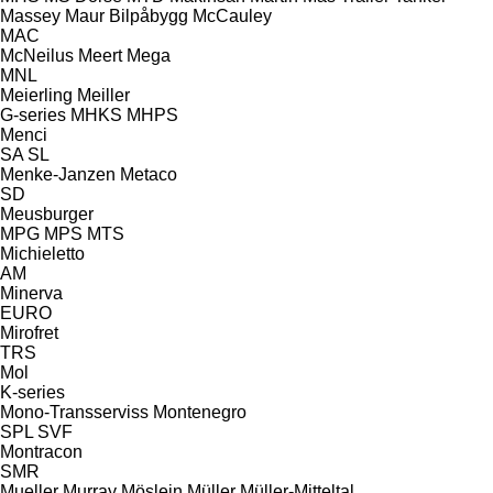
Massey
Maur Bilpåbygg
McCauley
MAC
McNeilus
Meert
Mega
MNL
Meierling
Meiller
G-series
MHKS
MHPS
Menci
SA
SL
Menke-Janzen
Metaco
SD
Meusburger
MPG
MPS
MTS
Michieletto
AM
Minerva
EURO
Mirofret
TRS
Mol
K-series
Mono-Transserviss
Montenegro
SPL
SVF
Montracon
SMR
Mueller
Murray
Möslein
Müller
Müller-Mitteltal