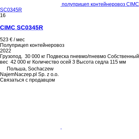
полуприцеп контейнеровоз CIMC
SC0345R
16
CIMC SC0345R
523 € / мес
Полуприцеп контейнеровоз
2022
Грузопод.
30 000 кг
Подвеска
пневмо/пневмо
Собственный
вес
42 000 кг
Количество осей
3
Высота седла
115 мм
Польша, Sochaczew
NajemNaczep.pl Sp. z o.o.
Связаться с продавцом