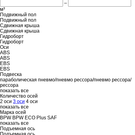
–
м³
Подвижный пол
Подвижный пол
Сдвижная крыша
Сдвижная крыша
Гидроборт
Гидроборт
Оси
ABS
ABS
EBS
EBS
Подвеска
параболическая
пневмо/пневмо
рессора/пневмо
рессора/
рессора
показать все
Количество осей
2 оси
3 оси
4 оси
показать все
Марка осей
BPW
BPW ECO Plus
SAF
показать все
Подъемная ось
Подъемная ось