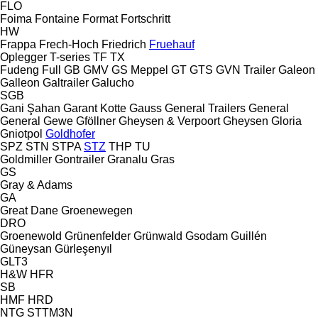
FLO
Foima
Fontaine
Format
Fortschritt
HW
Frappa
Frech-Hoch
Friedrich
Fruehauf
Oplegger
T-series
TF
TX
Fudeng
Full
GB
GMV
GS Meppel
GT
GTS
GVN Trailer
Galeon
Galleon
Galtrailer
Galucho
SGB
Gani Şahan
Garant Kotte
Gauss
General Trailers
General
General
Gewe
Gföllner
Gheysen & Verpoort
Gheysen
Gloria
Gniotpol
Goldhofer
SPZ
STN
STPA
STZ
THP
TU
Goldmiller
Gontrailer
Granalu
Gras
GS
Gray & Adams
GA
Great Dane
Groenewegen
DRO
Groenewold
Grünenfelder
Grünwald
Gsodam
Guillén
Güneysan
Gürleşenyıl
GLT3
H&W
HFR
SB
HMF
HRD
NTG
STTM3N