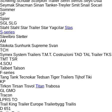
Schwing
Schütte
Scorpion Trailer
Serin
Serrus
Seyit Usta
Seymak
Shacman
Sinan Tanker-Treyler
Smit
Snail
Socari
Sommer
SP
Spier
SGL
SLG
Stahl
Stahl
Star Trailer
Star Yagcilar
Stas
S-series
Steelbro
Stetter
AM
Stokota
Sunhunk
Supreme
Svan
TCH
Symex
System Trailers
T.M.T. Costruzioni
TAD
TAL Trailer
TKS
TMT
TSR
4.SOU
Talbert
Talson
F-series
Tang
Tank
Tecnokar
Tedsan
Tiger Trailers
Tijhof
Tiki
KP
Tirkon
Tirsan
Tisvol
Titan
Trabosa
GL
GMO
Tracon
LPRS
TO
Trail King
Trailer Europe
Trailerbygg
Trailis
D 651