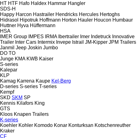
HT
HTF
Hafo
Haldex
Hammar
Hangler
SDS-H
Happy
Harcon
Hastrailer
Hendricks
Hercules
Hertoghs
Hidrasol
Hipotruk
Hoffmann
Horton Hauler
Houcon
Humbaur
Huttner
Hyva
Hüffermann
HSA
IMER Group
IMPES
IRMA
Ibertrailer
Imer
Indetruck
Innovative
Trailer
Inter Cars
Intermix
Invepe
Istrail
JM-Kipper
JPM Trailers
Janmil
Jeep
Joskin
Jumbo
DO
TO
Junge
KMA
KWB
Kaiser
S-series
Kalepar
KLP
Kamag
Karrena
Kaupe
Kel-Berg
D-series
S-series
T-series
Kempf
SKD
SKM
SP
Kennis
Kilafors
King
GTS
Kloos
Knapen Trailers
K-series
Koehler
Kohler
Komodo
Konar
Konturksan
Kotschenreuther
Kraker
CF