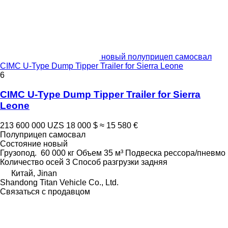
новый полуприцеп самосвал
CIMC U-Type Dump Tipper Trailer for Sierra Leone
6
CIMC U-Type Dump Tipper Trailer for Sierra
Leone
213 600 000 UZS
18 000 $
≈ 15 580 €
Полуприцеп самосвал
Состояние
новый
Грузопод.
60 000 кг
Объем
35 м³
Подвеска
рессора/пневмо
Количество осей
3
Способ разгрузки
задняя
Китай, Jinan
Shandong Titan Vehicle Co., Ltd.
Связаться с продавцом