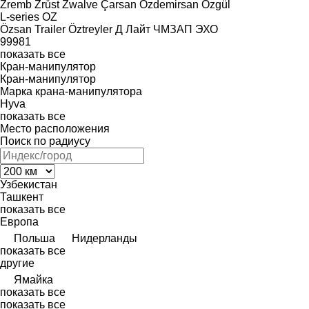
Zremb
Zrůst
Zwalve
Çarsan
Özdemirsan
Özgül
L-series
OZ
Özsan Trailer
Öztreyler
Д Лайт
ЧМЗАП
ЭХО
99981
показать все
Кран-манипулятор
Кран-манипулятор
Марка крана-манипулятора
Hyva
показать все
Место расположения
Поиск по радиусу
Узбекистан
Ташкент
показать все
Европа
Польша
Нидерланды
показать все
другие
Ямайка
показать все
показать все