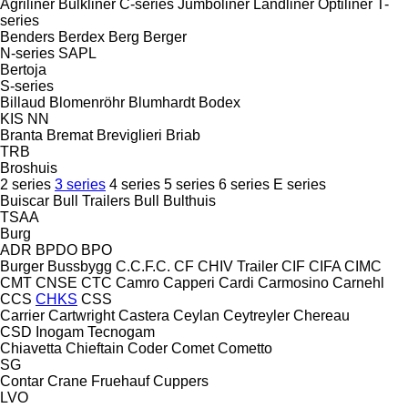
Agriliner
Bulkliner
C-series
Jumboliner
Landliner
Optiliner
T-
series
Benders
Berdex
Berg
Berger
N-series
SAPL
Bertoja
S-series
Billaud
Blomenröhr
Blumhardt
Bodex
KIS
NN
Branta
Bremat
Breviglieri
Briab
TRB
Broshuis
2 series
3 series
4 series
5 series
6 series
E series
Buiscar
Bull Trailers
Bull
Bulthuis
TSAA
Burg
ADR
BPDO
BPO
Burger
Bussbygg
C.C.F.C.
CF
CHIV Trailer
CIF
CIFA
CIMC
CMT
CNSE
CTC
Camro
Capperi
Cardi
Carmosino
Carnehl
CCS
CHKS
CSS
Carrier
Cartwright
Castera
Ceylan
Ceytreyler
Chereau
CSD
Inogam
Tecnogam
Chiavetta
Chieftain
Coder
Comet
Cometto
SG
Contar
Crane Fruehauf
Cuppers
LVO