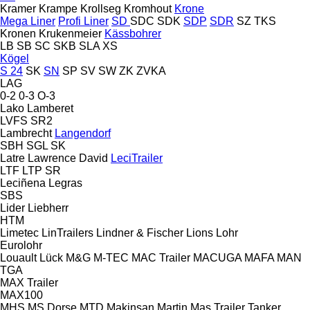
Kramer
Krampe
Krollseg
Kromhout
Krone
Mega Liner
Profi Liner
SD
SDC
SDK
SDP
SDR
SZ
TKS
Kronen
Krukenmeier
Kässbohrer
LB
SB
SC
SKB
SLA
XS
Kögel
S 24
SK
SN
SP
SV
SW
ZK
ZVKA
LAG
0-2
0-3
O-3
Lako
Lamberet
LVFS
SR2
Lambrecht
Langendorf
SBH
SGL
SK
Latre
Lawrence David
LeciTrailer
LTF
LTP
SR
Leciñena
Legras
SBS
Lider
Liebherr
HTM
Limetec
LinTrailers
Lindner & Fischer
Lions
Lohr
Eurolohr
Louault
Lück
M&G
M-TEC
MAC Trailer
MACUGA
MAFA
MAN
TGA
MAX Trailer
MAX100
MHS
MS Dorse
MTD
Makinsan
Martin
Mas Trailer Tanker