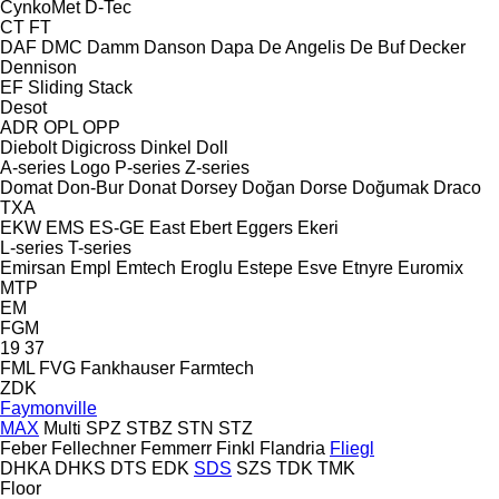
CynkoMet
D-Tec
CT
FT
DAF
DMC
Damm
Danson
Dapa
De Angelis
De Buf
Decker
Dennison
EF
Sliding
Stack
Desot
ADR
OPL
OPP
Diebolt
Digicross
Dinkel
Doll
A-series
Logo
P-series
Z-series
Domat
Don-Bur
Donat
Dorsey
Doğan Dorse
Doğumak
Draco
TXA
EKW
EMS
ES-GE
East
Ebert
Eggers
Ekeri
L-series
T-series
Emirsan
Empl
Emtech
Eroglu
Estepe
Esve
Etnyre
Euromix
MTP
EM
FGM
19
37
FML
FVG
Fankhauser
Farmtech
ZDK
Faymonville
MAX
Multi
SPZ
STBZ
STN
STZ
Feber
Fellechner
Femmerr
Finkl
Flandria
Fliegl
DHKA
DHKS
DTS
EDK
SDS
SZS
TDK
TMK
Floor