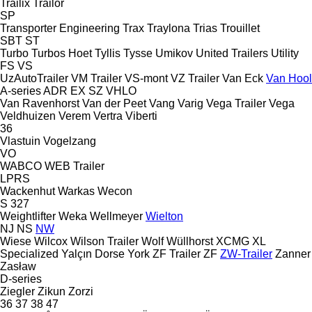
Trailix
Trailor
SP
Transporter Engineering
Trax
Traylona
Trias
Trouillet
SBT
ST
Turbo
Turbos Hoet
Tyllis
Tysse
Umikov
United Trailers
Utility
FS
VS
UzAutoTrailer
VM Trailer
VS-mont
VZ Trailer
Van Eck
Van Hool
A-series
ADR
EX
SZ
VHLO
Van Ravenhorst
Van der Peet
Vang
Varig
Vega Trailer
Vega
Veldhuizen
Verem
Vertra
Viberti
36
Vlastuin
Vogelzang
VO
WABCO
WEB Trailer
LPRS
Wackenhut
Warkas
Wecon
S 327
Weightlifter
Weka
Wellmeyer
Wielton
NJ
NS
NW
Wiese
Wilcox
Wilson Trailer
Wolf
Wüllhorst
XCMG
XL
Specialized
Yalçın Dorse
York
ZF Trailer
ZF
ZW-Trailer
Zanner
Zasław
D-series
Ziegler
Zikun
Zorzi
36
37
38
47