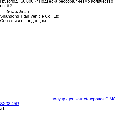
Грузопод.
60 000 кг
Подвеска
рессора/пневмо
Количество
осей
2
Китай, Jinan
Shandong Titan Vehicle Co., Ltd.
Связаться с продавцом
полуприцеп контейнеровоз CIMC
SX03 45R
21