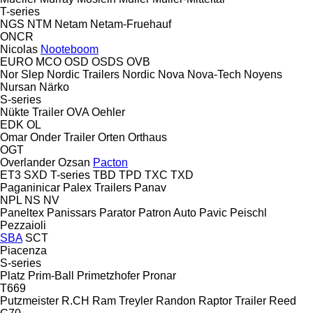
T-series
NGS
NTM
Netam
Netam-Fruehauf
ONCR
Nicolas
Nooteboom
EURO
MCO
OSD
OSDS
OVB
Nor Slep
Nordic Trailers
Nordic
Nova
Nova-Tech
Noyens
Nursan
Närko
S-series
Nükte Trailer
OVA
Oehler
EDK
OL
Omar
Onder Trailer
Orten
Orthaus
OGT
Overlander
Ozsan
Pacton
ET3
SXD
T-series
TBD
TPD
TXC
TXD
Paganinicar
Palex Trailers
Panav
NPL
NS
NV
Paneltex
Panissars
Parator
Patron Auto
Pavic
Peischl
Pezzaioli
SBA
SCT
Piacenza
S-series
Platz
Prim-Ball
Primetzhofer
Pronar
T669
Putzmeister
R.CH
Ram Treyler
Randon
Raptor Trailer
Reed