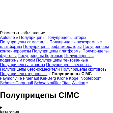
Разместить объявление
Autoline
»
Полуприцепы
Полуприцепы шторы
Полуприцепы самосвалы
Полуприцепы низкорамные
платформы
Полуприцепы рефрижераторы
Полуприцепы
контейнеровозы
Полуприцепы платформы
Полуприцепы
фургоны
Полуприцепы бортовые
Полуприцепы с
подвижным полом
Полуприцепы тентованные
Полуприцепы автовозы
Полуприцепы лесовозы
Полуприцепы бетоносмесители
Полуприцепы скотовозы
Полуприцепы зерновозы
»
Полуприцепы CIMC
Faymonville
Fruehauf
Kel-Berg
Krone
Kögel
Nooteboom
Schmitz Cargobull
Schwarzmüller
Titan
Wielton
»
Полуприцепы CIMC
Категория