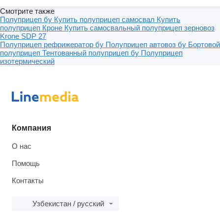
Смотрите также
Полуприцеп бу
Купить полуприцеп самосвал
Купить
полуприцеп Кроне
Купить самосвальный полуприцеп зерновоз
Krone SDP 27
Полуприцеп рефрижератор бу
Полуприцеп автовоз бу
Бортовой
полуприцеп
Тентованный полуприцеп бу
Полуприцеп
изотермический
Компания
О нас
Помощь
Контакты
Узбекистан / русский