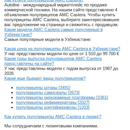
Autoline - международный маркетплейс по продаже
коммерческой техники. На нашем сайте представлено 4
объявления полуприцепов AMC Castera. Чтобы купить
полуприцепы AMC Castera, выберите заинтересовавшее
вас предложение на странице и свяжитесь с продавцом.
Какие модели AMC Castera самые популярные в
Узбекистане?
Самые популярные модели в Узбекистане:
Какая цена на полуприцепы AMC Castera в Узбекистане?
У нас представлены модели по цене от 1 510 до 99 700 €
Какие годы выпуска полуприцепов AMC Castera
представлены на сайте?
У нас представлены модели с годом выпуска от 1987 до
2026
Какие еще бывают виды полуприцепов?
полуприцепы шторы [3491]
полуприцепы самосвалы [2673]
полуприцепы низкорамные платформы [2361]
полуприцепы рефрижераторы [2027]
полуприцепы контейнеровозы [1203]
Как купить полуприцепы AMC Castera в лизинг?
Мы сотрудничаем с лизинговыми компаниями.