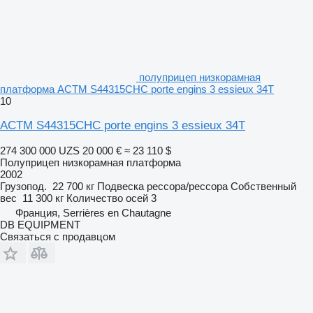
полуприцеп низкорамная
платформа ACTM S44315CHC porte engins 3 essieux 34T
10
ACTM S44315CHC porte engins 3 essieux 34T
274 300 000 UZS
20 000 €
≈ 23 110 $
Полуприцеп низкорамная платформа
2002
Грузопод.
22 700 кг
Подвеска
рессора/рессора
Собственный
вес
11 300 кг
Количество осей
3
Франция, Serrières en Chautagne
DB EQUIPMENT
Связаться с продавцом