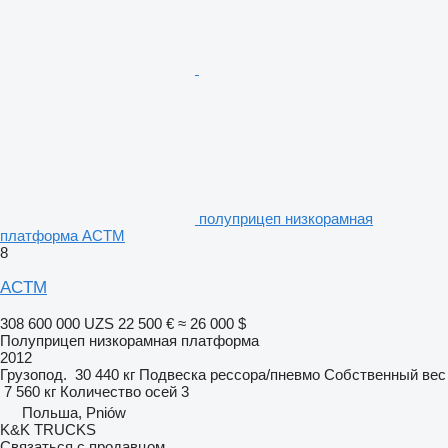
полуприцеп низкорамная
платформа ACTM
8
ACTM
308 600 000 UZS
22 500 €
≈ 26 000 $
Полуприцеп низкорамная платформа
2012
Грузопод.
30 440 кг
Подвеска
рессора/пневмо
Собственный вес
7 560 кг
Количество осей
3
Польша, Pniów
K&K TRUCKS
Связаться с продавцом