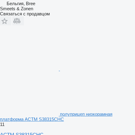
Бельгия, Bree
Smeets & Zonen
Связаться с продавцом
полуприцеп низкорамная
платформа ACTM S38315CHC
11
ACTM S38315CHC