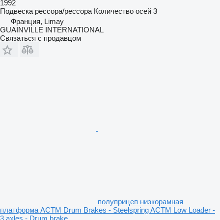
1992
Подвеска
рессора/рессора
Количество осей
3
Франция, Limay
GUAINVILLE INTERNATIONAL
Связаться с продавцом
полуприцеп низкорамная
платформа ACTM Drum Brakes - Steelspring ACTM Low Loader -
3 axles - Drum brake