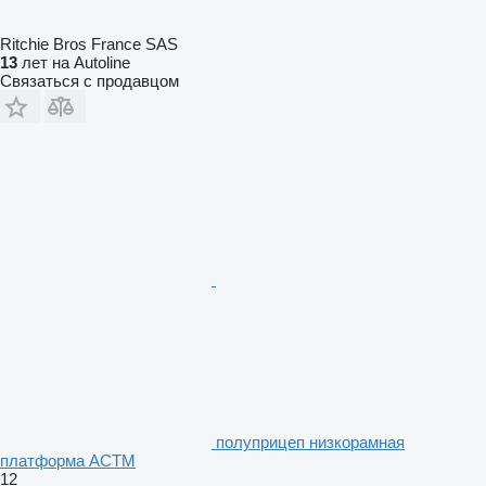
Ritchie Bros France SAS
13
лет на Autoline
Связаться с продавцом
полуприцеп низкорамная
платформа ACTM
12