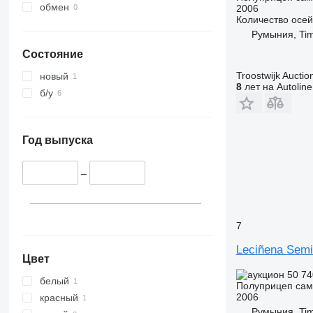
обмен
2006
Количество осей
Румыния, Tim
Состояние
Troostwijk Auctio
новый
8
лет на Autoline
б/у
Год выпуска
–
7
Leciñena Semi
Цвет
50 74
белый
Полуприцеп сам
2006
красный
Румыния, Tim