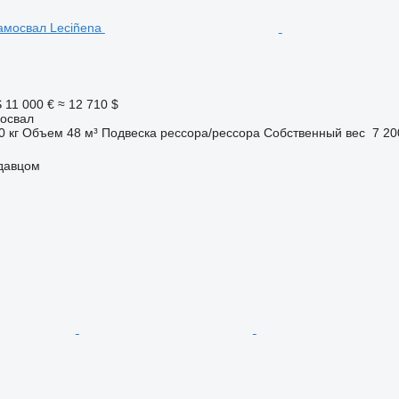
S
11 000 €
≈ 12 710 $
освал
0 кг
Объем
48 м³
Подвеска
рессора/рессора
Собственный вес
7 20
одавцом