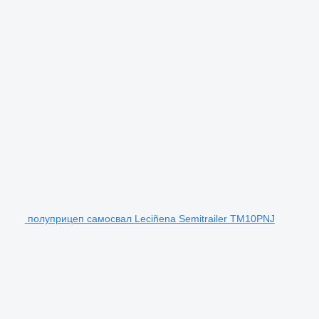
полуприцеп самосвал Leciñena Semitrailer TM10PNJ