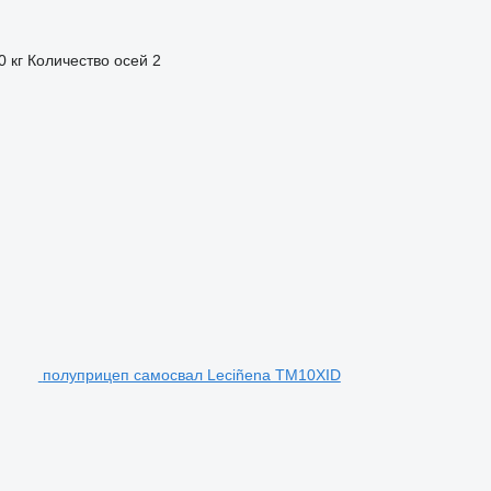
0 кг
Количество осей
2
полуприцеп самосвал Leciñena TM10XID