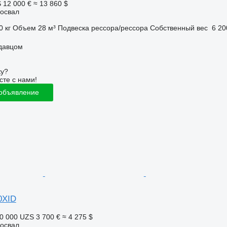
S
12 000 €
≈ 13 860 $
освал
0 кг
Объем
28 м³
Подвеска
рессора/рессора
Собственный вес
6 20
одавцом
ку?
сте с нами!
 объявление
0XID
0 000 UZS
3 700 €
≈ 4 275 $
освал