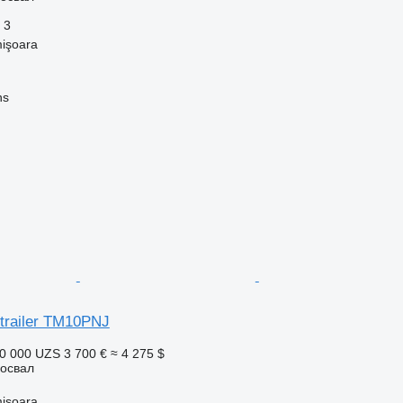
3
işoara
ns
trailer TM10PNJ
0 000 UZS
3 700 €
≈ 4 275 $
освал
işoara