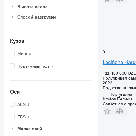
Высота седла
Способ разгрузки
Кузов
9
Мега
Leciñena Hard
Подвижный пол
411 400 000 UZ
Полуприцеп сам
2022
Подвеска
пневм
Оси
Португалия
Irmãos Ferreira
Связаться с пр
ABS
EBS
Марка осей