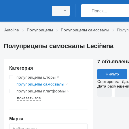
Autoline
Полуприцепы
Полуприцепы самосвалы
Полуп
Полуприцепы самосвалы Leciñena
7 объявлен
Категория
Фильтр
полуприцепы шторы
Сортировка
:
Дат
полуприцепы самосвалы
Дата размещен
полуприцепы платформы
показать все
Марка