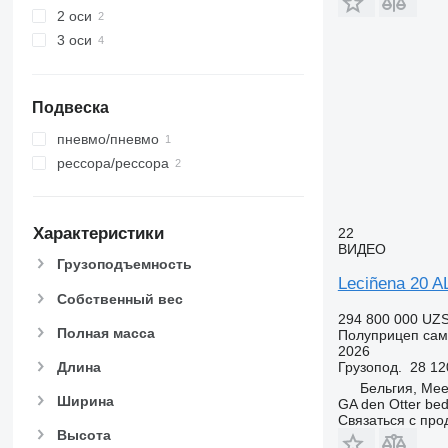
2 оси
3 оси
Подвеска
пневмо/пневмо
рессора/рессора
Характеристики
22
ВИДЕО
Грузоподъемность
Leciñena 20 A
Собственный вес
294 800 000 UZ
Полная масса
Полуприцеп сам
2026
Грузопод.
28 12
Длина
Бельгия, Mee
Ширина
GA den Otter bedr
Связаться с пр
Высота