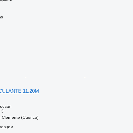
ns
SCULANTE 11.20M
освал
3
 Clemente (Cuenca)
одавцом