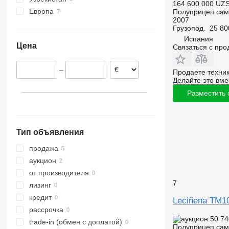
164 600 000 UZ
Европа
Полуприцеп сам
2007
Испания
Грузопод.
25 80
Румыния
Испания
Цена
Связаться с пр
Португалия
Бельгия
–
Продаете техни
Делайте это вме
Разместить
Тип объявления
продажа
аукцион
от производителя
7
лизинг
кредит
Leciñena TM1
рассрочка
50 74
trade-in (обмен с доплатой)
Полуприцеп сам