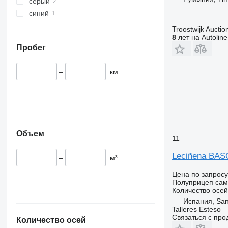
серый
синий
Troostwijk Auctio
8
лет на Autoline
Пробег
–
км
Объем
11
Leciñena BA
–
м³
Цена по запросу
Полуприцеп сам
Количество осей
Испания, San
Talleres Esteso
Связаться с пр
Количество осей