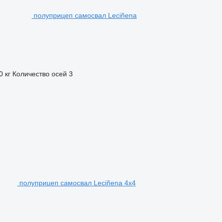
полуприцеп самосвал Leciñena
0 кг
Количество осей
3
полуприцеп самосвал Leciñena 4x4