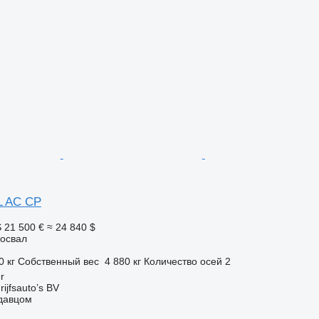
L AC CP
S
21 500 €
≈ 24 840 $
освал
0 кг
Собственный вес
4 880 кг
Количество осей
2
r
ijfsauto’s BV
одавцом