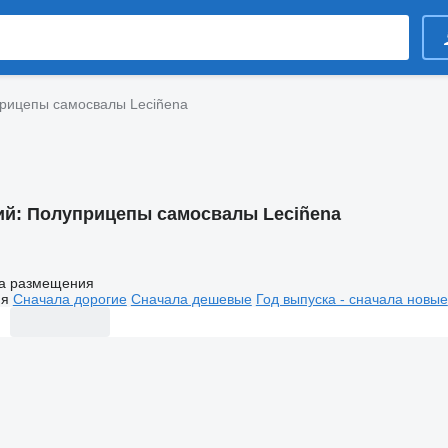
рицепы самосвалы Leciñena
ий:
Полуприцепы самосвалы Leciñena
а размещения
ия
Сначала дорогие
Сначала дешевые
Год выпуска - сначала новые