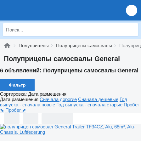
Полуприцепы
Полуприцепы самосвалы
Полуприц
Полуприцепы самосвалы General
6 объявлений:
Полуприцепы самосвалы General
Фильтр
Сортировка
:
Дата размещения
Дата размещения
Сначала дорогие
Сначала дешевые
Год
выпуска - сначала новые
Год выпуска - сначала старые
Пробег
⬊
Пробег ⬈