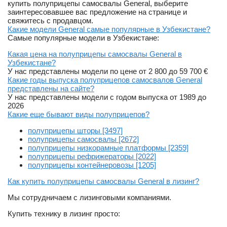
купить полуприцепы самосвалы General, выберите
заинтересовавшее вас предложение на странице и
свяжитесь с продавцом.
Какие модели General самые популярные в Узбекистане?
Самые популярные модели в Узбекистане:
Какая цена на полуприцепы самосвалы General в
Узбекистане?
У нас представлены модели по цене от 2 800 до 59 700 €
Какие годы выпуска полуприцепов самосвалов General
представлены на сайте?
У нас представлены модели с годом выпуска от 1989 до
2026
Какие еще бывают виды полуприцепов?
полуприцепы шторы [3497]
полуприцепы самосвалы [2672]
полуприцепы низкорамные платформы [2359]
полуприцепы рефрижераторы [2022]
полуприцепы контейнеровозы [1205]
Как купить полуприцепы самосвалы General в лизинг?
Мы сотрудничаем с лизинговыми компаниями.
Купить технику в лизинг просто: