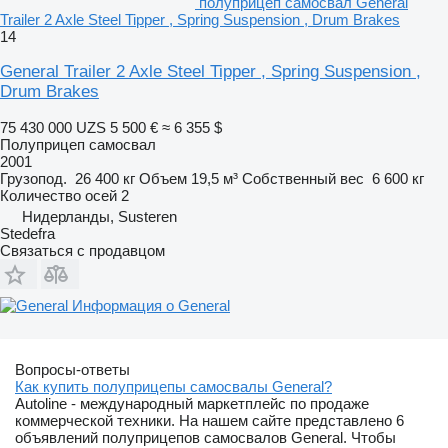
полуприцеп самосвал General
Trailer 2 Axle Steel Tipper , Spring Suspension , Drum Brakes
14
General Trailer 2 Axle Steel Tipper , Spring Suspension ,
Drum Brakes
75 430 000 UZS
5 500 €
≈ 6 355 $
Полуприцеп самосвал
2001
Грузопод.
26 400 кг
Объем
19,5 м³
Собственный вес
6 600 кг
Количество осей
2
Нидерланды, Susteren
Stedefra
Связаться с продавцом
Информация о General
Вопросы-ответы
Как купить полуприцепы самосвалы General?
Autoline - международный маркетплейс по продаже
коммерческой техники. На нашем сайте представлено 6
объявлений полуприцепов самосвалов General. Чтобы