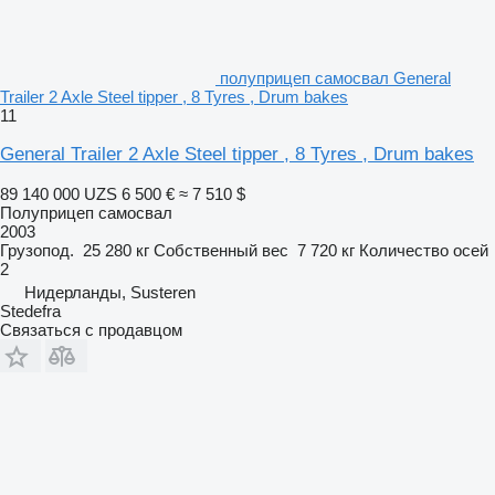
полуприцеп самосвал General
Trailer 2 Axle Steel tipper , 8 Tyres , Drum bakes
11
General Trailer 2 Axle Steel tipper , 8 Tyres , Drum bakes
89 140 000 UZS
6 500 €
≈ 7 510 $
Полуприцеп самосвал
2003
Грузопод.
25 280 кг
Собственный вес
7 720 кг
Количество осей
2
Нидерланды, Susteren
Stedefra
Связаться с продавцом