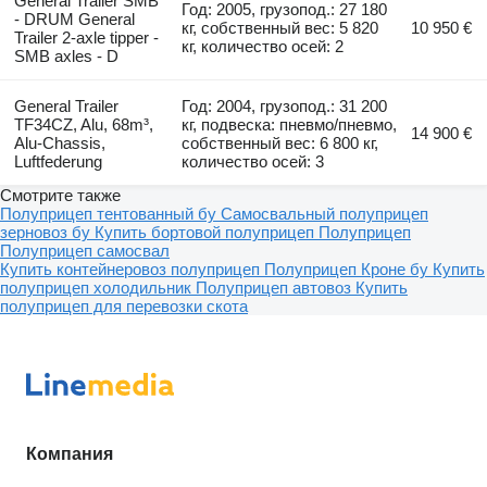
General Trailer SMB
Год: 2005, грузопод.: 27 180
- DRUM General
кг, собственный вес: 5 820
10 950 €
Trailer 2-axle tipper -
кг, количество осей: 2
SMB axles - D
General Trailer
Год: 2004, грузопод.: 31 200
TF34CZ, Alu, 68m³,
кг, подвеска: пневмо/пневмо,
14 900 €
Alu-Chassis,
собственный вес: 6 800 кг,
Luftfederung
количество осей: 3
Смотрите также
Полуприцеп тентованный бу
Самосвальный полуприцеп
зерновоз бу
Купить бортовой полуприцеп
Полуприцеп
Полуприцеп самосвал
Купить контейнеровоз полуприцеп
Полуприцеп Кроне бу
Купить
полуприцеп холодильник
Полуприцеп автовоз
Купить
полуприцеп для перевозки скота
Компания