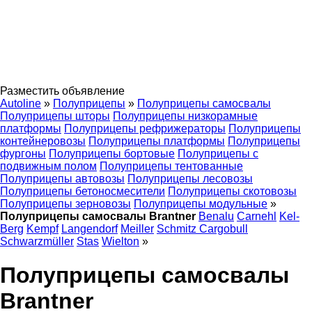
Разместить объявление
Autoline
»
Полуприцепы
»
Полуприцепы самосвалы
Полуприцепы шторы
Полуприцепы низкорамные
платформы
Полуприцепы рефрижераторы
Полуприцепы
контейнеровозы
Полуприцепы платформы
Полуприцепы
фургоны
Полуприцепы бортовые
Полуприцепы с
подвижным полом
Полуприцепы тентованные
Полуприцепы автовозы
Полуприцепы лесовозы
Полуприцепы бетоносмесители
Полуприцепы скотовозы
Полуприцепы зерновозы
Полуприцепы модульные
»
Полуприцепы самосвалы Brantner
Benalu
Carnehl
Kel-
Berg
Kempf
Langendorf
Meiller
Schmitz Cargobull
Schwarzmüller
Stas
Wielton
»
Полуприцепы самосвалы
Brantner