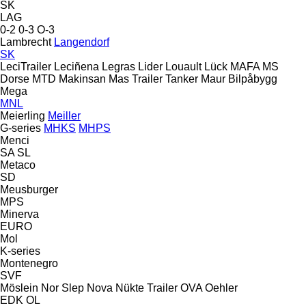
SK
LAG
0-2
0-3
O-3
Lambrecht
Langendorf
SK
LeciTrailer
Leciñena
Legras
Lider
Louault
Lück
MAFA
MS
Dorse
MTD
Makinsan
Mas Trailer Tanker
Maur Bilpåbygg
Mega
MNL
Meierling
Meiller
G-series
MHKS
MHPS
Menci
SA
SL
Metaco
SD
Meusburger
MPS
Minerva
EURO
Mol
K-series
Montenegro
SVF
Möslein
Nor Slep
Nova
Nükte Trailer
OVA
Oehler
EDK
OL