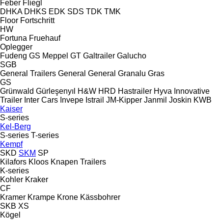
Feber
Fliegl
DHKA
DHKS
EDK
SDS
TDK
TMK
Floor
Fortschritt
HW
Fortuna
Fruehauf
Oplegger
Fudeng
GS Meppel
GT
Galtrailer
Galucho
SGB
General Trailers
General
General
Granalu
Gras
GS
Grünwald
Gürleşenyıl
H&W
HRD
Hastrailer
Hyva
Innovative
Trailer
Inter Cars
Invepe
Istrail
JM-Kipper
Janmil
Joskin
KWB
Kaiser
S-series
Kel-Berg
S-series
T-series
Kempf
SKD
SKM
SP
Kilafors
Kloos
Knapen Trailers
K-series
Kohler
Kraker
CF
Kramer
Krampe
Krone
Kässbohrer
SKB
XS
Kögel