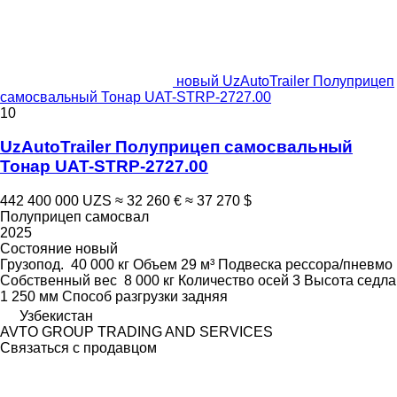
новый UzAutoTrailer Полуприцеп
самосвальный Тонар UAT-STRP-2727.00
10
UzAutoTrailer Полуприцеп самосвальный
Тонар UAT-STRP-2727.00
442 400 000 UZS
≈ 32 260 €
≈ 37 270 $
Полуприцеп самосвал
2025
Состояние
новый
Грузопод.
40 000 кг
Объем
29 м³
Подвеска
рессора/пневмо
Собственный вес
8 000 кг
Количество осей
3
Высота седла
1 250 мм
Способ разгрузки
задняя
Узбекистан
AVTO GROUP TRADING AND SERVICES
Связаться с продавцом