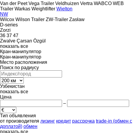
Van der Peet
Vega Trailer
Veldhuizen
Vertra
WABCO
WEB
Trailer
Warkas
Weightlifter
Wielton
NW
Wilcox
Wilson Trailer
ZW-Trailer
Zasław
D-series
Zorzi
36
37
47
Zwalve
Çarsan
Özgül
показать все
Кран-манипулятор
Кран-манипулятор
Место расположения
Поиск по радиусу
Узбекистан
показать все
Цена
–
Тип объявления
от производителя
лизинг
кредит
рассрочка
trade-in (обмен с
доплатой)
обмен
показать все