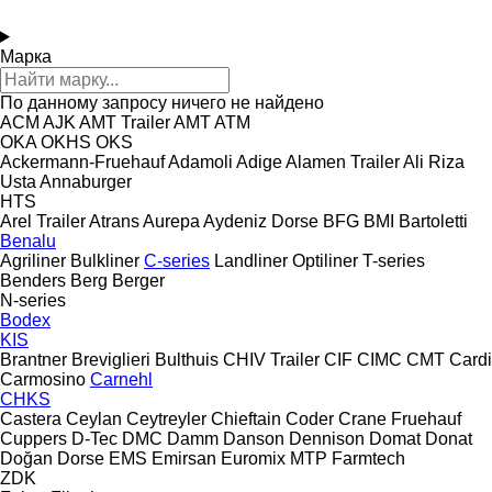
Марка
По данному запросу ничего не найдено
ACM
AJK
AMT Trailer
AMT
ATM
OKA
OKHS
OKS
Ackermann-Fruehauf
Adamoli
Adige
Alamen Trailer
Ali Riza
Usta
Annaburger
HTS
Arel Trailer
Atrans
Aurepa
Aydeniz Dorse
BFG
BMI
Bartoletti
Benalu
Agriliner
Bulkliner
C-series
Landliner
Optiliner
T-series
Benders
Berg
Berger
N-series
Bodex
KIS
Brantner
Breviglieri
Bulthuis
CHIV Trailer
CIF
CIMC
CMT
Cardi
Carmosino
Carnehl
CHKS
Castera
Ceylan
Ceytreyler
Chieftain
Coder
Crane Fruehauf
Cuppers
D-Tec
DMC
Damm
Danson
Dennison
Domat
Donat
Doğan Dorse
EMS
Emirsan
Euromix MTP
Farmtech
ZDK