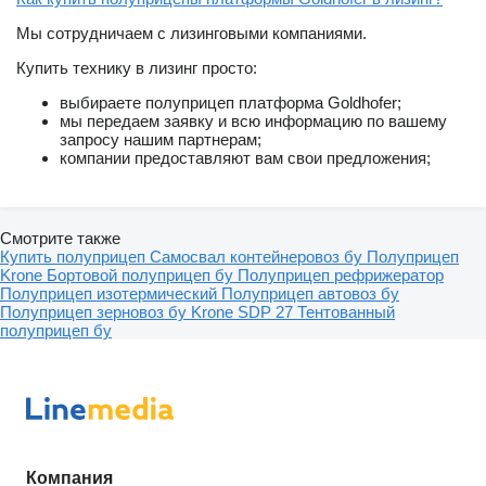
Мы сотрудничаем с лизинговыми компаниями.
Купить технику в лизинг просто:
выбираете полуприцеп платформа Goldhofer;
мы передаем заявку и всю информацию по вашему
запросу нашим партнерам;
компании предоставляют вам свои предложения;
Смотрите также
Купить полуприцеп
Самосвал контейнеровоз бу
Полуприцеп
Krone
Бортовой полуприцеп бу
Полуприцеп рефрижератор
Полуприцеп изотермический
Полуприцеп автовоз бу
Полуприцеп зерновоз бу
Krone SDP 27
Тентованный
полуприцеп бу
Компания