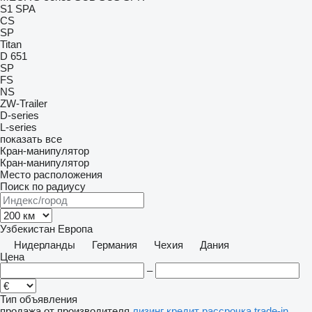
S1
SPA
CS
SP
Titan
D 651
SP
FS
NS
ZW-Trailer
D-series
L-series
показать все
Кран-манипулятор
Кран-манипулятор
Место расположения
Поиск по радиусу
Узбекистан
Европа
Нидерланды
Германия
Чехия
Дания
Цена
–
Тип объявления
продажа
от производителя
лизинг
кредит
рассрочка
trade-in