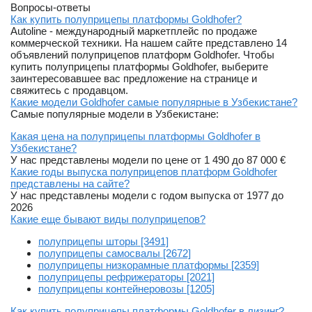
Вопросы-ответы
Как купить полуприцепы платформы Goldhofer?
Autoline - международный маркетплейс по продаже
коммерческой техники. На нашем сайте представлено 14
объявлений полуприцепов платформ Goldhofer. Чтобы
купить полуприцепы платформы Goldhofer, выберите
заинтересовавшее вас предложение на странице и
свяжитесь с продавцом.
Какие модели Goldhofer самые популярные в Узбекистане?
Самые популярные модели в Узбекистане:
Какая цена на полуприцепы платформы Goldhofer в
Узбекистане?
У нас представлены модели по цене от 1 490 до 87 000 €
Какие годы выпуска полуприцепов платформ Goldhofer
представлены на сайте?
У нас представлены модели с годом выпуска от 1977 до
2026
Какие еще бывают виды полуприцепов?
полуприцепы шторы [3491]
полуприцепы самосвалы [2672]
полуприцепы низкорамные платформы [2359]
полуприцепы рефрижераторы [2021]
полуприцепы контейнеровозы [1205]
Как купить полуприцепы платформы Goldhofer в лизинг?