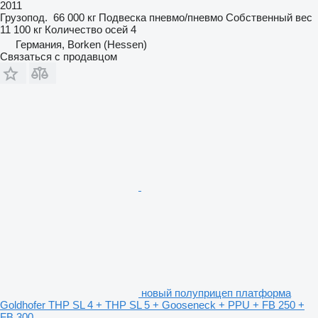
2011
Грузопод.
66 000 кг
Подвеска
пневмо/пневмо
Собственный вес
11 100 кг
Количество осей
4
Германия, Borken (Hessen)
Связаться с продавцом
новый полуприцеп платформа
Goldhofer THP SL 4 + THP SL 5 + Gooseneck + PPU + FB 250 +
FB 300