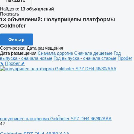
показать
Найдено:
13 объявлений
Показать
13 объявлений:
Полуприцепы платформы
Goldhofer
Фильтр
Сортировка
:
Дата размещения
Дата размещения
Сначала дорогие
Сначала дешевые
Год
выпуска - сначала новые
Год выпуска - сначала старые
Пробег
⬊
Пробег ⬈
полуприцеп платформа Goldhofer SPZ DH4 46/80/AAA
42