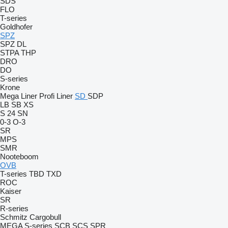
SDS
FLO
T-series
Goldhofer
SPZ
SPZ DL
STPA
THP
DRO
DO
S-series
Krone
Mega Liner
Profi Liner
SD
SDP
LB
SB
XS
S 24
SN
0-3
O-3
SR
MPS
SMR
Nooteboom
OVB
T-series
TBD
TXD
ROC
Kaiser
SR
R-series
Schmitz Cargobull
MEGA
S-series
SCB
SCS
SPR