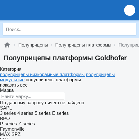
Полуприцепы
Полуприцепы платформы
Полуприц
Полуприцепы платформы Goldhofer
Категория
полуприцепы низкорамные платформы
полуприцепы
модульные
полуприцепы платформы
показать все
Марка
По данному запросу ничего не найдено
SAPL
3 series
4 series
5 series
E series
BPO
P-series
Z-series
Faymonville
MAX
SPZ