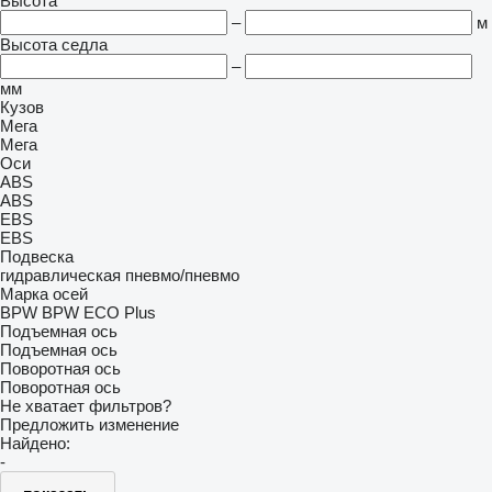
Высота
–
м
Высота седла
–
мм
Кузов
Мега
Мега
Оси
ABS
ABS
EBS
EBS
Подвеска
гидравлическая
пневмо/пневмо
Марка осей
BPW
BPW ECO Plus
Подъемная ось
Подъемная ось
Поворотная ось
Поворотная ось
Не хватает фильтров?
Предложить изменение
Найдено:
-