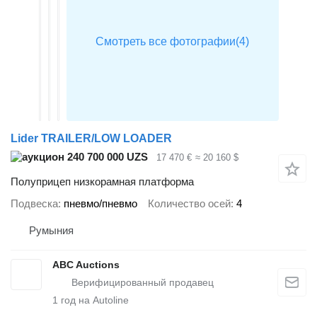
Lider TRAILER/LOW LOADER
240 700 000 UZS
17 470 €
≈ 20 160 $
Полуприцеп низкорамная платформа
Подвеска
пневмо/пневмо
Количество осей
4
Румыния
ABC Auctions
1
год на Autoline